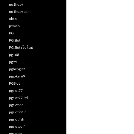
no1huay
no1huay.com
okc4
p2vvip
PG
PG Slot
PG Slot เว็บใหม่
pg168
pg99
pgheng99
pgjoker69
PGSlot
pgslot77
pgslot77.ltd
pgslot99
pgslot99.in
pgslotfish
pgslotgolf
pgslotth