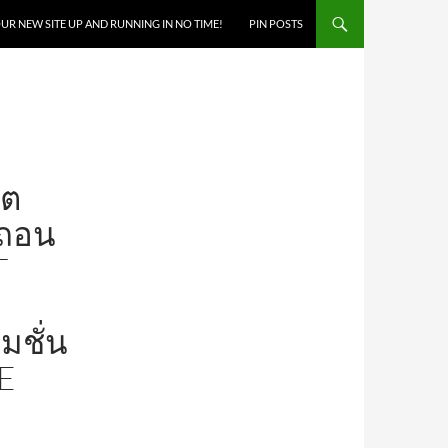
OUR NEW SITE UP AND RUNNING IN NO TIME!
PIN POSTS
อต
วถอน
T
มชั่น
VE