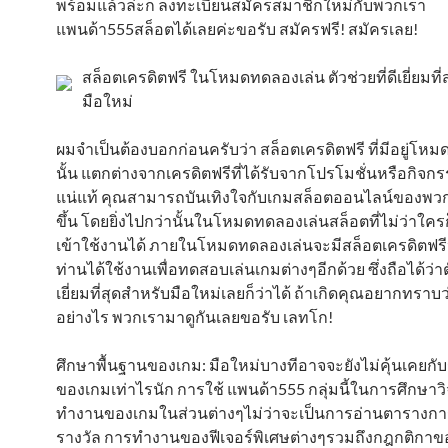
พร้อมแล้วล่ะก็ ลงทะเบียนสมัครสมาชิกใหม่กับพวกเรา
แพนด้า555สล็อตได้เลยค่ะขอรับ สมัครฟรี! สมัครเลย!
สล็อตเครดิตฟรี ในโหมดทดลองเล่น ตัวช่วยที่ดีเยี่ยมที่
มือใหม่
ผมจำเป็นต้องบอกก่อนครับว่า สล็อตเครดิตฟรี ที่มีอยู่โห
นั้น แตกต่างจากเครดิตฟรีที่ได้รับจากโปรโมชั่นหรือกิจก
แน่แท้ คุณสามารถบันเทิงใจกับเกมสล็อตออนไลน์ของพว
ขึ้น โดยยิ่งไปกว่านั้นในโหมดทดลองเล่นสล็อตที่ไม่ว่าใค
เข้าใช้งานได้ ภายในโหมดทดลองเล่นจะมีสล็อตเครดิตฟรีปั
ท่านได้ใช้งานเพื่อทดสอบเล่นเกมต่างๆอีกด้วย ซึ่งถือได้ว่าตั
เยี่ยมที่สุดสำหรับมือใหม่เลยก็ว่าได้ ถ้าเกิดคุณอยากทราบ
อย่างไร พวกเรามาดูกันเลยขอรับ เลทโก!
ศึกษาพื้นฐานของเกม: มือใหม่บางทีอาจจะยังไม่คุ้นเคยก
ของเกมเท่าไรนัก การใช้ แพนด้า555 กลุ่มนี้ในการศึกษาวิ
ทำงานของเกมในส่วนต่างๆไม่ว่าจะเป็นการอ่านตารางกา
รางวัล การทำงานของฟีเจอร์พิเศษต่างๆรวมถึงกฎกติกาข