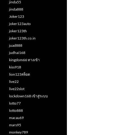
jinda55
jinda888
Joker123
joker123auto
joker123th
joker123th.co.in
juad888
judhai168
kingdom66 ทางเข้า
kiss918
lion123สล็อต
live22
live22slot
lockdown168 เข้าสู่ระบบ
lotto77
lotto888
macau69
mars95
monkey789