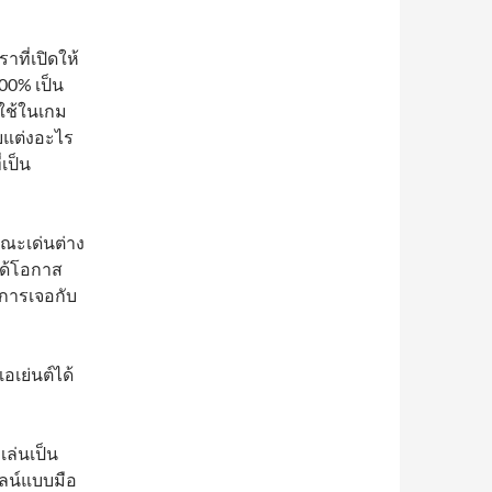
ที่เปิดให้
00% เป็น
ะใช้ในเกม
ับแต่งอะไร
เป็น
ณะเด่นต่าง
ได้โอกาส
บการเจอกับ
เย่นต์ได้
ล่นเป็น
ลน์แบบมือ