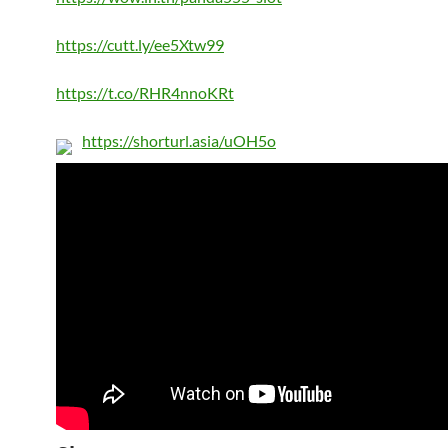
https://cutt.ly/ee5Xtw99
https://t.co/RHR4nnoKRt
https://shorturl.asia/uOH5o