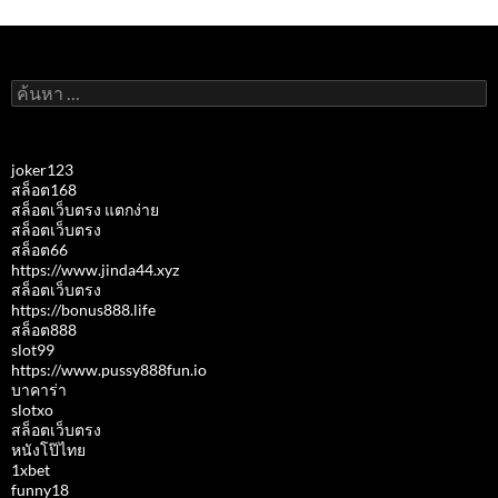
ค้นหา
สำหรับ:
joker123
สล็อต168
สล็อตเว็บตรง แตกง่าย
สล็อตเว็บตรง
สล็อต66
https://www.jinda44.xyz
สล็อตเว็บตรง
https://bonus888.life
สล็อต888
slot99
https://www.pussy888fun.io
บาคาร่า
slotxo
สล็อตเว็บตรง
หนังโป๊ไทย
1xbet
funny18