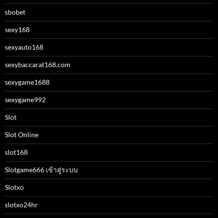
sbobet
sexy168
sexyauto168
sexybaccarat168.com
sexygame1688
sexygame992
Slot
Slot Online
slot168
Slotgame666 เข้าสู่ระบบ
Slotxo
slotxo24hr