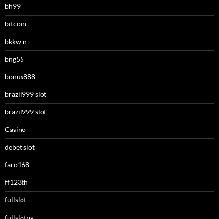
bh99
bitcoin
bkkwin
bng55
bonus888
brazil999 slot
brazil999 slot
Casino
debet slot
faro168
ff123th
fullslot
fullslotpg