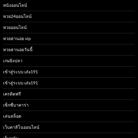
หนังออนไลน์
หวย24ออนไลน์
หวยออนไลน์
หวยฮานอย vip
หวยฮานอยวันนี้
เกมยิงปลา
เข้าสู่ระบบ ufa191
เข้าสู่ระบบ ufa191
เครดิตฟรี
เซ็กซี่บาคาร่า
เล่นสล็อต
เว็บคาสิโนออนไลน์