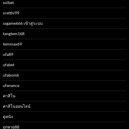
soibet
sretthi99
ssgame666 เข้าสู่ระบบ
tangtem168
temmax69
ufa89
ufabet
ufabomb
ufanance
คาสิโน
คาสิโนออนไลน์
ดูหนัง
ถูกหวย88