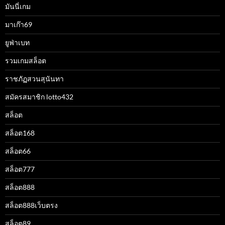
มันนี่เกม
มาเก๊า69
ยูฟ่าเบท
รวมเกมสล็อต
ราชภัฏสวนสุนันทา
สมัครสมาชิก lotto432
สล็อต
สล็อต168
สล็อต66
สล็อต777
สล็อต888
สล็อต888เว็บตรง
สล็อต89