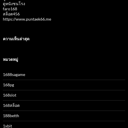
ดูหนังชนโรง
faro168
สล็อต456
https://www.puntaek66.me
ความเห็นล่าสุด
หมวดหมู่
1688sagame
168pg
168slot
168สล็อต
188betth
1xbit