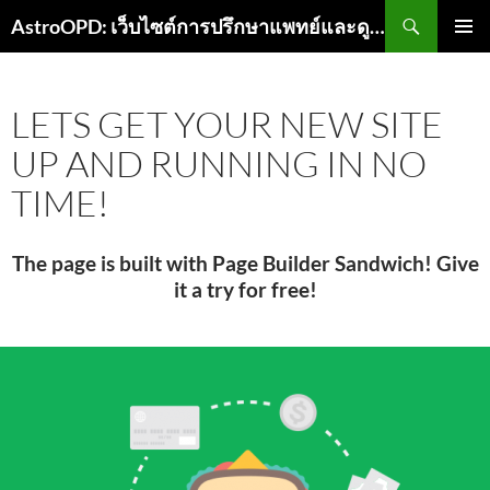
ค้นหา
AstroOPD: เว็บไซต์การปรึกษาแพทย์และดูแลสุขภาพ
ข้าม
เมนูหลัก
ไป
ยัง
LETS GET YOUR NEW SITE
เนื้อหา
UP AND RUNNING IN NO
TIME!
The page is built with Page Builder Sandwich! Give
it a try for free!