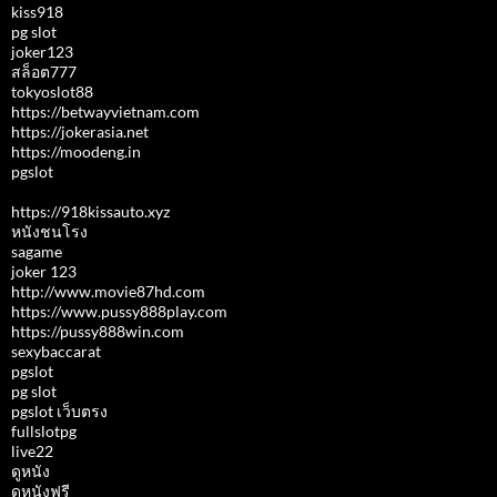
kiss918
pg slot
joker123
สล็อต777
tokyoslot88
https://betwayvietnam.com
https://jokerasia.net
https://moodeng.in
pgslot
https://918kissauto.xyz
หนังชนโรง
sagame
joker 123
http://www.movie87hd.com
https://www.pussy888play.com
https://pussy888win.com
sexybaccarat
pgslot
pg slot
pgslot เว็บตรง
fullslotpg
live22
ดูหนัง
ดูหนังฟรี