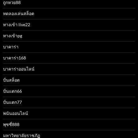
ถูกหวย88
ทดลองเล่นสล็อต
ทางเข้า live22
ทางเข้าpg
บาคาร่า
บาคาร่า168
บาคาร่าออนไลน์
ปั่นสล็อต
ปั่นแตก66
ปั่นแตก77
พนันออนไลน์
พุซซี่888
มหาวิทยาลัยราชภัฏ