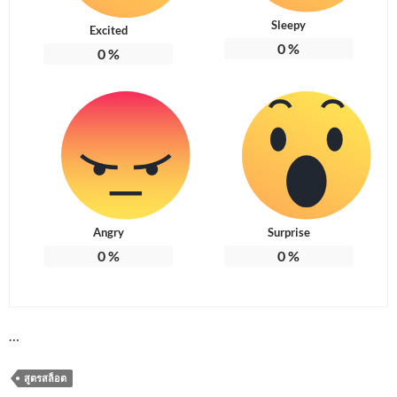
Sleepy
Excited
0
%
0
%
Angry
Surprise
0
%
0
%
…
สูตรสล็อต