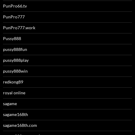
PunPro66.tv
PunPro777
PunPro777.work
Pussy888
pussy888fun
pussy888play
pussy888win
redkong89
royal online
sagame
sagame168th
sagame168th.com