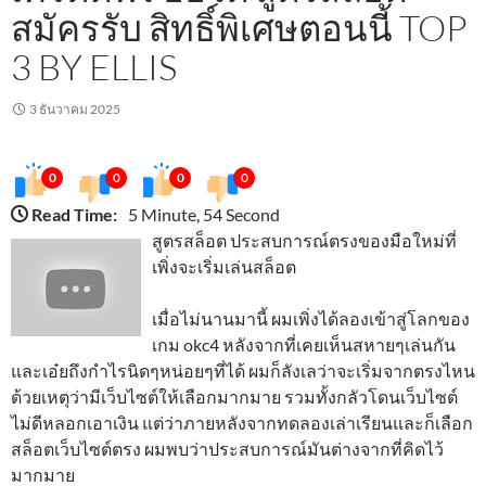
สมัครรับ สิทธิ์พิเศษตอนนี้ TOP
3 BY ELLIS
3 ธันวาคม 2025
0
0
0
0
Read Time:
5 Minute, 54 Second
สูตรสล็อต ประสบการณ์ตรงของมือใหม่ที่
เพิ่งจะเริ่มเล่นสล็อต
เมื่อไม่นานมานี้ ผมเพิ่งได้ลองเข้าสู่โลกของ
เกม okc4 หลังจากที่เคยเห็นสหายๆเล่นกัน
และเอ๋ยถึงกำไรนิดๆหน่อยๆที่ได้ ผมก็ลังเลว่าจะเริ่มจากตรงไหน
ด้วยเหตุว่ามีเว็บไซต์ให้เลือกมากมาย รวมทั้งกลัวโดนเว็บไซต์
ไม่ดีหลอกเอาเงิน แต่ว่าภายหลังจากทดลองเล่าเรียนและก็เลือก
สล็อตเว็บไซต์ตรง ผมพบว่าประสบการณ์มันต่างจากที่คิดไว้
มากมาย