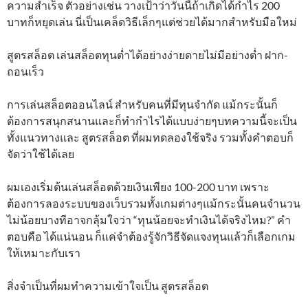
ความสำเร็จ ตัวอย่างเช่น วางเป้าว่าวันนี้ถ้าเกิดได้กำไร 200
บาทก็หยุดเล่น นี่เป็นเคล็ดวิธีเล็กๆแต่ช่วยได้มากสำหรับมือใหม่
สูตรสล็อต เล่นสล็อตทุนต่ำได้อย่างง่ายดายไม่มีอย่างต่ำ ฝาก-
ถอนเร็ว
การเล่นสล็อตออนไลน์ สำหรับคนที่มีทุนจำกัด แม้กระนั้นก็
ต้องการสนุกสนานและก็ทำกำไรได้แบบง่ายๆบทความนี้จะเป็น
ทั้งแนวทางและ สูตรสล็อต ที่ผมทดลองใช้จริง รวมทั้งคำตอบก็
จัดว่าใช้ได้เลย
ผมเองเริ่มต้นเล่นสล็อตด้วยเงินเพียง 100-200 บาท เพราะ
ต้องการลองระบบของเว็บรวมทั้งเกมต่างๆแม้กระนั้นคนจำนวน
ไม่น้อยบางทีอาจกลุ้มใจว่า “ทุนน้อยจะทำเงินได้จริงไหม?” คำ
ตอบคือ ได้แน่นอน ก็แค่จำต้องรู้จักวิธีจัดแจงทุนแล้วก็เลือกเกม
ให้เหมาะกับเรา
สิ่งจำเป็นที่ผมทำความเข้าใจเป็น สูตรสล็อต