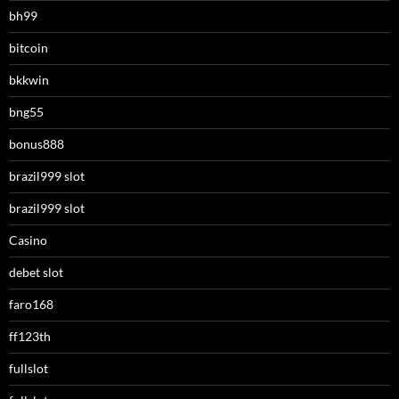
bh99
bitcoin
bkkwin
bng55
bonus888
brazil999 slot
brazil999 slot
Casino
debet slot
faro168
ff123th
fullslot