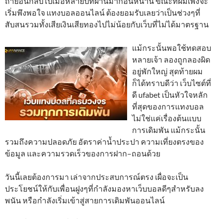
ถ้าย้อนกลับไปเมื่อหลายปีที่ผ่านมาก่อนหน้านี้ ขณะที่ผมเพิ่งจะ
เริ่มพึงพอใจ แทงบอลออนไลน์ ต้องยอมรับเลยว่าเป็นช่วงๆที่
สับสนรวมทั้งเสียเงินเสียทองไปไม่น้อยกับเว็บที่ไม่ได้มาตรฐาน
แม้กระนั้นพอใช้ทดสอบ
หลายเจ้า ลองถูกลองผิด
อยู่พักใหญ่ สุดท้ายผม
ก็ได้ทราบดีว่า เว็บไซต์ที่
ดี ufabet เป็นหัวใจหลัก
ที่สุดของการแทงบอล
ไม่ใช่แค่เรื่องต้นแบบ
การเดิมพัน แม้กระนั้น
รวมถึงความปลอดภัย อัตราค่าน้ำประปา ความเที่ยงตรงของ
ข้อมูล และความรวดเร็วของการฝาก–ถอนด้วย
วันนี้เลยต้องการมา เล่าจากประสบการณ์ตรง เผื่อจะเป็น
ประโยชน์ให้กับเพื่อนฝูงๆที่กำลังมองหาเว็บบอลดีๆสำหรับลง
พนัน หรือกำลังเริ่มเข้าสู่สายการเดิมพันออนไลน์