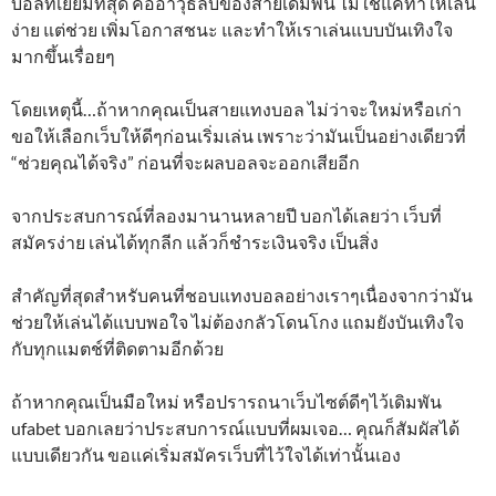
บอลที่เยี่ยมที่สุด คืออาวุธลับของสายเดิมพัน ไม่ใช่แค่ทำให้เล่น
ง่าย แต่ช่วย เพิ่มโอกาสชนะ และทำให้เราเล่นแบบบันเทิงใจ
มากขึ้นเรื่อยๆ
โดยเหตุนี้…ถ้าหากคุณเป็นสายแทงบอล ไม่ว่าจะใหม่หรือเก่า
ขอให้เลือกเว็บให้ดีๆก่อนเริ่มเล่น เพราะว่ามันเป็นอย่างเดียวที่
“ช่วยคุณได้จริง” ก่อนที่จะผลบอลจะออกเสียอีก
จากประสบการณ์ที่ลองมานานหลายปี บอกได้เลยว่า เว็บที่
สมัครง่าย เล่นได้ทุกลีก แล้วก็ชำระเงินจริง เป็นสิ่ง
สำคัญที่สุดสำหรับคนที่ชอบแทงบอลอย่างเราๆเนื่องจากว่ามัน
ช่วยให้เล่นได้แบบพอใจ ไม่ต้องกลัวโดนโกง แถมยังบันเทิงใจ
กับทุกแมตช์ที่ติดตามอีกด้วย
ถ้าหากคุณเป็นมือใหม่ หรือปรารถนาเว็บไซต์ดีๆไว้เดิมพัน
ufabet บอกเลยว่าประสบการณ์แบบที่ผมเจอ… คุณก็สัมผัสได้
แบบเดียวกัน ขอแค่เริ่มสมัครเว็บที่ไว้ใจได้เท่านั้นเอง