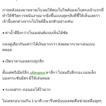
ภายหลังลองมาหลายเว็บ ผมได้พบเว็บไซต์บอลเว็บตรงเจ้าแรกที่
ทำให้ชีวิตการพนันง่ายมากยิ่งขึ้นแบบสุดๆสิ่งที่ชี้ให้เห็นเลยว่า
เจ้านี้แตกต่างจากเว็บไซต์อื่น ยกตัวอย่างเช่น:
• ค่าน้ำดียิ่งกว่าเว็บเอเย่นต์แบบเห็นได้ชัด
แทงคู่เดียวกันแต่ว่าได้เงินมากกว่า ส่งผลมากเวลาเล่นแบบ
ตลอด
• เปิดราคาบอลครบทุกลีก
ตั้งแต่พรีเมียร์ลีก,
ufanance
ลาลีกา ไปจนถึงลีกรอง บอลเล็ก
บอลกระชับมิตร มีให้เล่นหมด
• ระบบฝาก–ถอนออโต้ไวมาก
ไม่เคยรอนานเกิน 1 นาที เวลารีบพนันบอลสดคือช่วยเหลือสุดๆ