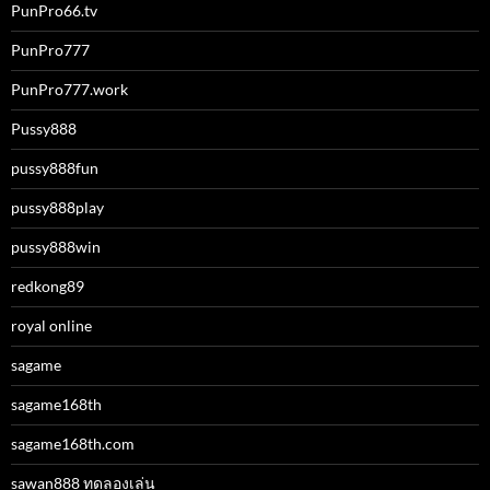
PunPro66.tv
PunPro777
PunPro777.work
Pussy888
pussy888fun
pussy888play
pussy888win
redkong89
royal online
sagame
sagame168th
sagame168th.com
sawan888 ทดลองเล่น