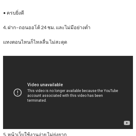
• ครบยิ่งดี
4. ฝาก–ถอนออโต้ 24 ชม. และไม่มีอย่างต่ำ
แทงตอนไหนก็ไหลลื่น ไม่สะดุด
5. หน้าเว็บใช้งานง่าย ไม่ยุ่งยาก