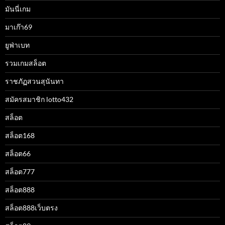
มันนี่เกม
มาเก๊า69
ยูฟ่าเบท
รวมเกมสล็อต
ราชภัฏสวนสุนันทา
สมัครสมาชิก lotto432
สล็อต
สล็อต168
สล็อต66
สล็อต777
สล็อต888
สล็อต888เว็บตรง