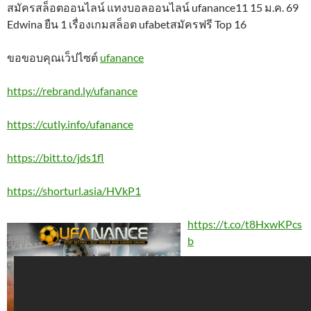
สมัครสล็อตออนไลน์ แทงบอลออนไลน์ ufanance11 15 ม.ค. 69
Edwina ยืน 1 เรื่องเกมสล็อต ufabetสมัครฟรี Top 16
ขอขอบคุณเว็ปไซต์
ufanance
https://rebrand.ly/ufanance
https://cutly.info/ufanance
https://bitt.to/jds1fl
https://shorturl.asia/HVkP1
https://t.co/t8HxwKPcs
b