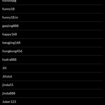
fullslotpg
funny18
funny18.in
gaojing888
happy168
hengjing168
hongkong456
hydra888
Jili
Jilislot
jinda55
jinda888
Joker123