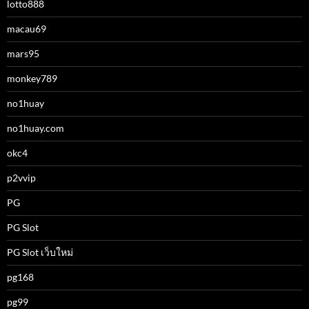
lotto888
macau69
mars95
monkey789
no1huay
no1huay.com
okc4
p2vvip
PG
PG Slot
PG Slot เว็บใหม่
pg168
pg99