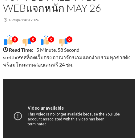
WEBแจกหนัก MAY 26
18 พฤษภาคม 2026
0
0
0
0
Read Time:
5 Minute, 58 Second
sretthi99 สล็อตเว็บตรง อาณาจักรเกมแตกง่าย รวมทุกค่ายดัง
พร้อมโหมดทดสอบเล่นฟรี 24 ชม.