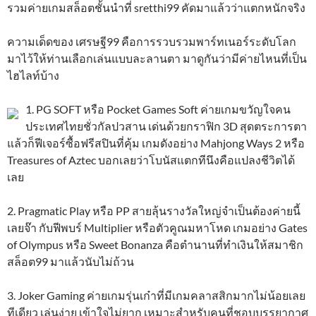
รวมค่ายเกมสล็อตชั้นนำที่ sretthi99 คัดมาแล้วว่าแตกหนักจริง
ความเด็ดของ เศรษฐี99 คือการรวบรวมพาร์ทเนอร์ระดับโลก
มาไว้ให้ท่านเลือกเล่นแบบละลานตา มาดูกันว่ามีค่ายไหนที่เป็น
ไฮไลท์บ้าง
1. PG SOFT หรือ Pocket Games Soft ค่ายเกมขวัญใจคน
ประเทศไทยชั่วกัลปวสาน เด่นด้วยกราฟิก 3D สุดตระการตา
แล้วก็ฟีเจอร์ซื้อฟรีสปินที่คุ้ม เกมดังอย่าง Mahjong Ways 2 หรือ
Treasures of Aztec บอกเลยว่าโบนัสแตกทีนึงคือแปลงชีวิตได้
เลย
2. Pragmatic Play หรือ PP สายลุ้นรางวัลใหญ่จำเป็นต้องค่ายนี้
เลยจ๊า กับฟีพบร์ Multiplier หรือตัวคูณมหาโหด เกมอย่าง Gates
of Olympus หรือ Sweet Bonanza คือตำนานที่ทำเงินให้สมาชิก
สล็อต99 มาแล้วนับไม่ถ้วน
3. Joker Gaming ค่ายเกมรุ่นเก๋าที่มีเกมคลาสสิกมากไม่น้อยเลย
ทีเดียว เล่นง่าย เข้าใจไม่ยาก เหมาะสำหรับคนที่ชอบบรรยากาศ