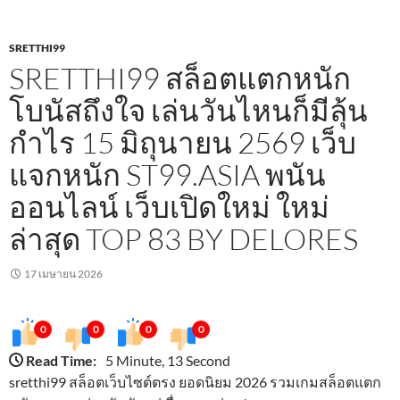
SRETTHI99
SRETTHI99 สล็อตแตกหนัก
โบนัสถึงใจ เล่นวันไหนก็มีลุ้น
กำไร 15 มิถุนายน 2569 เว็บ
แจกหนัก ST99.ASIA พนัน
ออนไลน์ เว็บเปิดใหม่ ใหม่
ล่าสุด TOP 83 BY DELORES
17 เมษายน 2026
0
0
0
0
Read Time:
5 Minute, 13 Second
sretthi99 สล็อตเว็บไซต์ตรง ยอดนิยม 2026 รวมเกมสล็อตแตก