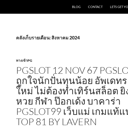
ข้ามไปยังเนื้อหา
BLOG
CONTACT
LETS GET Y
คลังเก็บรายเดือน: สิงหาคม 2024
ทางเข้าPG
PGSLOT 12 NOV 67 PGSL
ถูกใจนักปั่นทุนน้อย อัพเดท
ใหม่ ไม่ต้องทำเทิร์นสล็อต ย
หวย กีฬา ป๊อกเด้ง บาคาร่า
PGSLOT99 เว็บแม่ เกมแท้แ
TOP 81 BY LAVERN