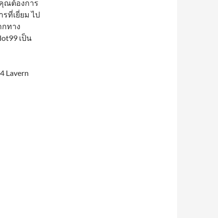
ที่คุณต้องการ
ที่เยี่ยม ไป
ปากทาง
lot99 เป็น
24 Lavern