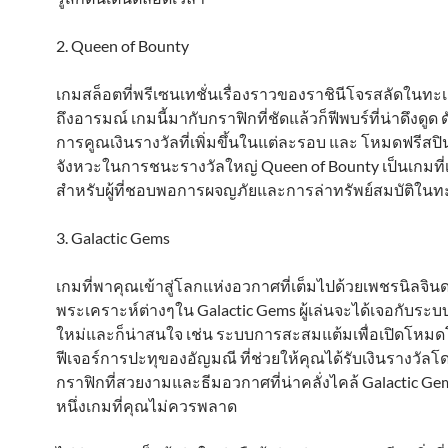
2. Queen of Bounty
เกมสล็อตที่พรีเซนเทชั่นเรื่องราวของราชินีโจรสลัดในทะเ
ถึงอารมณ์ เกมนี้มากับกราฟิกที่ชัดแล้วก็ฟีพบร์ที่น่าดึงดูด ด
การคูณเงินรางวัลที่เพิ่มขึ้นในแต่ละรอบ และ โหมดฟรีสปิน ท
จังหวะในการชนะรางวัลใหญ่ Queen of Bounty เป็นเกมที
สำหรับผู้ที่ชอบพอการผจญภัยและการล่าทรัพย์สมบัติในท
3. Galactic Gems
เกมที่พาคุณเข้าสู่โลกแห่งอวกาศที่เต็มไปด้วยเพชรนิลจิน
พระเคราะห์ต่างๆใน Galactic Gems ผู้เล่นจะได้เจอกับระบ
ใหม่และก็น่าสนใจ เช่น ระบบการสะสมแต้มเพื่อเปิดโหมด
ฟีเจอร์การปะทุของอัญมณี ที่ช่วยให้คุณได้รับเงินรางวัล
กราฟิกที่สวยงามและธีมอวกาศที่น่าคลั่งไคล้ Galactic Gem
หนึ่งเกมที่คุณไม่ควรพลาด