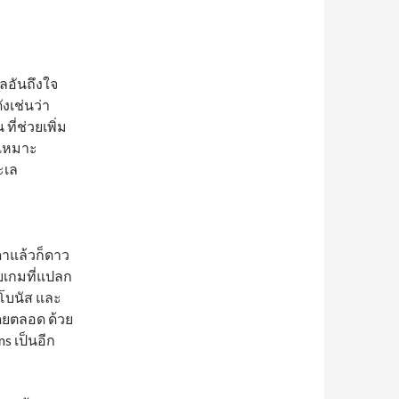
ลอันถึงใจ
ังเช่นว่า
ี่ช่วยเพิ่ม
่เหมาะ
ะเล
ดาแล้วก็ดาว
บเกมที่แปลก
โบนัส และ
โดยตลอด ด้วย
s เป็นอีก