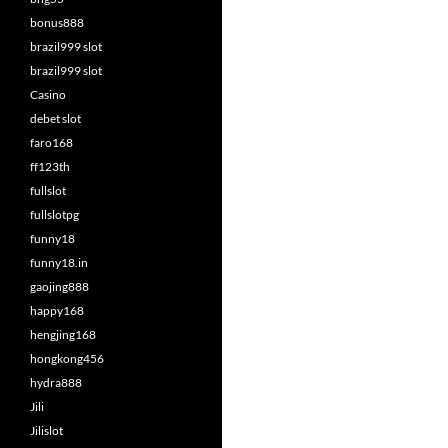
bonus888
brazil999 slot
brazil999 slot
Casino
debet slot
faro168
ff123th
fullslot
fullslotpg
funny18
funny18.in
gaojing888
happy168
hengjing168
hongkong456
hydra888
Jili
Jilislot