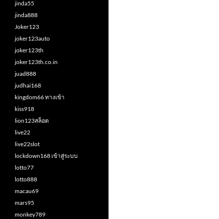
jinda55
jinda888
Joker123
joker123auto
joker123th
joker123th.co.in
juad888
judhai168
kingdom66 ทางเข้า
kiss918
lion123สล็อต
live22
live22slot
lockdown168 เข้าสู่ระบบ
lotto77
lotto888
macau69
mars95
monkey789