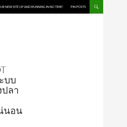
OUR NEW SITE UP AND RUNNING IN NO TIME!
PIN POSTS
OT
ระบบ
ิงปลา
น่นอน