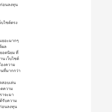
ีก่อนลงทุน
ว็บไซต์ตรง
่นเยอะมากๆ
ด้ผล
ยอดนิยม ที่
าน เว็บไซต์
เรื่องความ
นที่มากกว่า
ทดสอบเล่น
ง ลดความ
กเราจะมา
ได้รับความ
ก่อนลงทุน