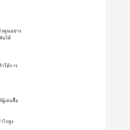
ตัวคูณอย่าง
ันได้
ทำให้การ
ู้เล่นซื้อ
กำไรสูง