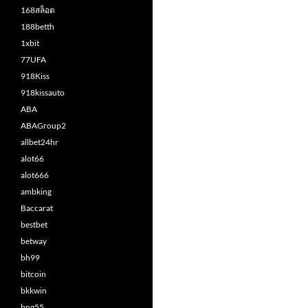
168สล็อต
188betth
1xbit
77UFA
918Kiss
918kissauto
ABA
ABAGroup2
allbet24hr
alot66
alot666
ambking
Baccarat
bestbet
betway
bh99
bitcoin
bkkwin
bng55