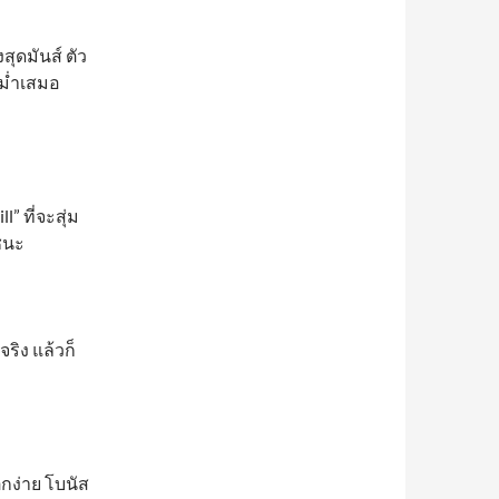
ุดมันส์ ตัว
ม่ำเสมอ
l” ที่จะสุ่ม
ชนะ
ริง แล้วก็
แตกง่าย โบนัส