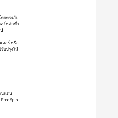
รโดยตรงกับ
อร์หลักทั่ว
ไป
เตอร์ หรือ
รับปรุงให้
บดินแดน
 Free Spin