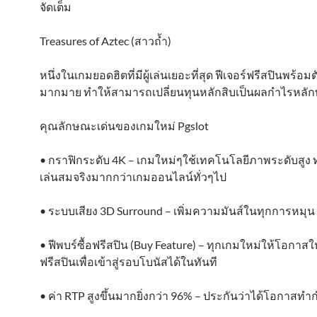
จัดเต็ม
Treasures of Aztec (สาวถ้ำ)
หนึ่งในเกมยอดฮิตที่มีผู้เล่นเยอะที่สุด ฟีเจอร์ฟรีสปินพร้อม
มากมาย ทำให้สามารถเปลี่ยนทุนหลักสิบเป็นผลกำไรหลักพ
คุณลักษณะเด่นของเกมใหม่ Pgslot
• กราฟิกระดับ 4K – เกมใหม่ๆใช้เทคโนโลยีภาพระดับสูง 
เล่นสมจริงมากกว่าเกมออนไลน์ทั่วๆไป
• ระบบเสียง 3D Surround – เพิ่มความมันส์ในทุกการหมุน
• ฟีพบร์ซื้อฟรีสปิน (Buy Feature) – ทุกเกมใหม่ให้โอกาสให้ผ
ฟรีสปินเพื่อเข้าสู่รอบโบนัสได้ในทันที
• ค่า RTP สูงขึ้นมากยิ่งกว่า 96% – ประกันว่าได้โอกาสทำ