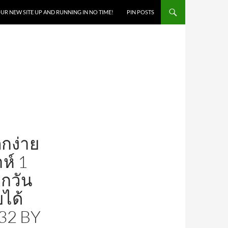
OUR NEW SITE UP AND RUNNING IN NO TIME!
PIN POSTS
กง่าย
าห์ 1
ตกวัน
ได้
 32 BY