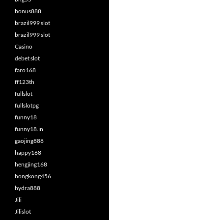
bonus888
brazil999 slot
brazil999 slot
Casino
debet slot
faro168
ff123th
fullslot
fullslotpg
funny18
funny18.in
gaojing888
happy168
hengjing168
hongkong456
hydra888
Jili
Jilislot