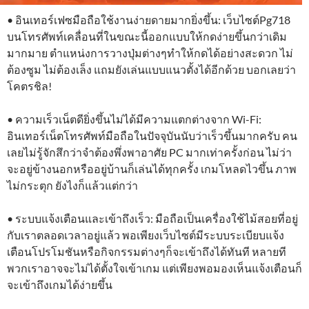
• อินเทอร์เฟซมือถือใช้งานง่ายดายมากยิ่งขึ้น: เว็บไซต์Pg718
บนโทรศัพท์เคลื่อนที่ในขณะนี้ออกแบบให้กดง่ายขึ้นกว่าเดิม
มากมาย ตำแหน่งการวางปุ่มต่างๆทำให้กดได้อย่างสะดวก ไม่
ต้องซูม ไม่ต้องเล็ง แถมยังเล่นแบบแนวตั้งได้อีกด้วย บอกเลยว่า
โคตรชิล!
• ความเร็วเน็ตดียิ่งขึ้นไม่ได้มีความแตกต่างจาก Wi-Fi:
อินเทอร์เน็ตโทรศัพท์มือถือในปัจจุบันนับว่าเร็วขึ้นมากครับ คน
เลยไม่รู้จักสึกว่าจำต้องพึ่งพาอาศัย PC มากเท่าครั้งก่อน ไม่ว่า
จะอยู่ข้างนอกหรืออยู่บ้านก็เล่นได้ทุกครั้ง เกมโหลดไวขึ้น ภาพ
ไม่กระตุก ยังไงก็แล้วแต่กว่า
• ระบบแจ้งเตือนและเข้าถึงเร็ว: มือถือเป็นเครื่องใช้ไม้สอยที่อยู่
กับเราตลอดเวลาอยู่แล้ว พอเพียงเว็บไซต์มีระบบระเบียบแจ้ง
เตือนโปรโมชันหรือกิจกรรมต่างๆก็จะเข้าถึงได้ทันที หลายที
พวกเราอาจจะไม่ได้ตั้งใจเข้าเกม แต่เพียงพอมองเห็นแจ้งเตือนก็
จะเข้าถึงเกมได้ง่ายขึ้น