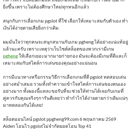
ยิ่งขึ้น เพราะไม่ต้องศึกษาใหม่ทุกหนอีกแล้ว
สนุกกับการเลือกเกม pgslot ที่ใช่ เลือกให้เหมาะสมกับตัวเอง ทำ
เงินได้ง่ายดายเสียยิ่งกว่าเดิม
ผมมั่นใจว่าทุกคนจะสนุกสนานกับเกม pgheng ได้อย่างแน่แท้อยู่
แล้วนะครับ เพราะเหตุว่าเว็บไซต์สล็อตของพวกเรามีเกม
pgheng
ให้เลือกเยอะมากมายก่ายกอง มันจะต้องมีเกมที่ดีและก็
เหมาะสมกับสไตล์การเล่นของคุณอย่างแน่นอน
การมีแนวทางหรือกรรมวิธีการเลือกเกมที่ดี pgslot ทดสอบเล่น
อย่างสม่ำเสมอ รวมทั้งทำความเข้าใจสไตล์การเล่นของตนเอง
อย่างมาก ทั้งผองนี้แหละขอรับที่จะช่วยให้ท่านได้เจอกับเกมที่
คู่ควรกับคุณจริงๆการันตีเลยว่า ทำกำไรได้ง่ายดายกว่าเดิมแน่ๆ
มาทดลองกันได้เลย!
สล็อตออนไลน์ pgslot ppgheng99.com 6 พฤษภาคม 2569
Aiden โอนไว pgslotไม่จำกัดยอดโอน Top 41