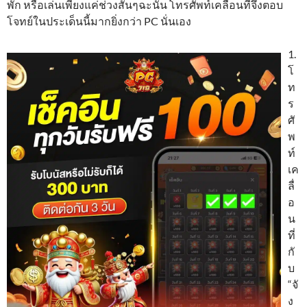
พัก หรือเล่นเพียงแค่ช่วงสั้นๆฉะนั้น โทรศัพท์เคลื่อนที่จึงตอบ
โจทย์ในประเด็นนี้มากยิ่งกว่า PC นั่นเอง
1.
โ
ท
ร
ศั
พ
ท์
เค
ลื่
อ
น
ที่
กั
บ
“จั
ง