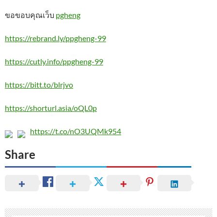
ขอขอบคุณเว็บ
pgheng
https://rebrand.ly/ppgheng-99
https://cutly.info/ppgheng-99
https://bitt.to/blrjvo
https://shorturl.asia/oQL0p
https://t.co/nO3UQMk954
Share