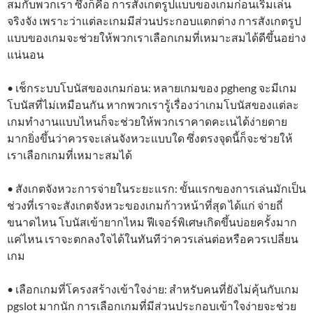
สมกับพวกเรา ซึ่งก็คือ การสังเกตรูปแบบของเกมก่อนเริ่มเล่น
จริงจัง เพราะว่าแต่ละเกมมีส่วนประกอบแตกต่าง การสังเกตรูป
แบบของเกมจะช่วยให้พวกเราเลือกเกมที่เหมาะสมได้ดีขึ้นอย่าง
แน่นอน
• เช็กระบบโบนัสของเกมก่อน: หลายเกมของ pgheng จะมีเกม
โบนัสที่ไม่เหมือนกัน หากพวกเรารู้เรื่องว่าเกมโบนัสของแต่ละ
เกมทำงานแบบไหนก็จะช่วยให้พวกเราคาดคะเนได้ง่ายดาย
มากยิ่งขึ้นว่าควรจะเล่นจังหวะแบบใด ซึ่งตรงจุดนี้ก็จะช่วยให้
เราเลือกเกมที่เหมาะสมได้
• สังเกตจังหวะการจ่ายในระยะแรก: ขั้นแรกของการเล่นมักเป็น
ช่วงที่เราจะสังเกตจังหวะของเกมก้าวหน้าที่สุด ได้แก่ จ่ายถี่
ขนาดไหน โบนัสเข้ายากไหม ฟีเจอร์พิเศษเกิดขึ้นบ่อยครั้งมาก
แค่ไหน เราจะตกลงใจได้ในทันทีว่าควรเล่นต่อหรือควรเปลี่ยน
เกม
• เลือกเกมที่โครงสร้างเข้าใจง่าย: สำหรับคนที่ยังไม่คุ้นกับเกม
pgslot มากนัก การเลือกเกมที่มีส่วนประกอบเข้าใจง่ายจะช่วย