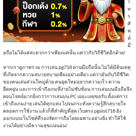
โ
ท
ร
ศั
พ
ท์
มื
อถือไม่ได้แค่สะดวกกว่าเพียงแค่นั้น แต่ว่ากับวิถีชีวิตอีกด้วย!
หากเราดูภาพรวม การเล่น pg718 ผ่านมือถือนั้น ไม่ได้มีต้นเหตุ
ที่เกิดจากความสบายสบายเพียงอย่างเดียว แต่ว่ามันกับวิถีชีวิต
ของคนเล่นส่วนใหญ่ด้วย คนยุคใหม่อยากความเร็ว ความ
ยืดหยุ่น และการเข้าถึงเกมที่ง่ายไม่ซับซ้อน การเล่นบนมือถือจึง
ตอบโจทย์มากยิ่งกว่าการเล่นบน PC เยอะเลยขอรับ ตั้งแต่การ
เข้าถึงเกมง่าย เล่นได้ทุกแห่ง ไปจนกระทั่งความรู้สึกสบายใจ
ตลอดการใช้งาน แล้วก็ที่สำคัญที่สุด เว็บตรง pgslot718 ยัง
ออกแบบเว็บไซต์ที่รองจัดการถือโดยเฉพาะอย่างยิ่ง ทำให้ใช้
งานได้อย่างมีความสุขแน่นอน!