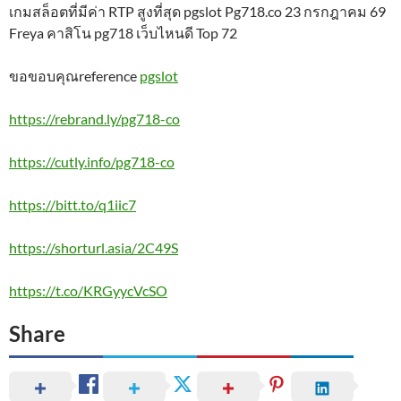
เกมสล็อตที่มีค่า RTP สูงที่สุด pgslot Pg718.co 23 กรกฎาคม 69
Freya คาสิโน pg718 เว็บไหนดี Top 72
ขอขอบคุณreference
pgslot
https://rebrand.ly/pg718-co
https://cutly.info/pg718-co
https://bitt.to/q1iic7
https://shorturl.asia/2C49S
https://t.co/KRGyycVcSO
Share