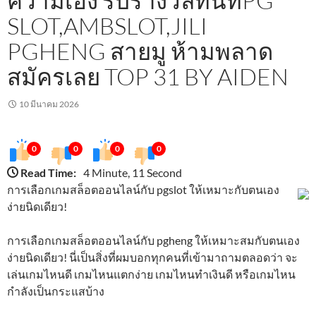
ความเฮง รับรางวัลทันทีPG
SLOT,AMBSLOT,JILI
PGHENG สายมู ห้ามพลาด
สมัครเลย TOP 31 BY AIDEN
10 มีนาคม 2026
0
0
0
0
Read Time:
4 Minute, 11 Second
การเลือกเกมสล็อตออนไลน์กับ pgslot ให้เหมาะกับตนเอง
ง่ายนิดเดียว!
การเลือกเกมสล็อตออนไลน์กับ pgheng ให้เหมาะสมกับตนเอง
ง่ายนิดเดียว! นี่เป็นสิ่งที่ผมบอกทุกคนที่เข้ามาถามตลอดว่า จะ
เล่นเกมไหนดี เกมไหนแตกง่าย เกมไหนทำเงินดี หรือเกมไหน
กำลังเป็นกระแสบ้าง