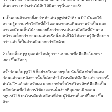
คั่นเวลาระหว่างวันได้ดิบได้ดีมากๆนั่นเองขอรับ
• เป็นส่วนตัวมากยิ่งกว่า: ถ้าเล่น pgslot718 บน PC มันจะให้
ความรู้ความเข้าใจสึกที่ตั้งใจเล่นมากจนเกินความจำเป็น และ
อาจจะมีคนเห็นได้ง่ายดายยิ่งกว่าการเล่นบนมือถือที่มีขนาด
หน้าจอเล็กกว่า จะนอนเล่นหรือนั่งเล่นก็ได้ ให้ความรู้สึกที่สบาย
กว่า แล้วก็เป็นส่วนตัวมากกว่าอีกด้วย
2. เว็บสล็อต pg ยุคสมัยใหม่ถูกวางแบบมาเพื่อมือถือโดยตรง
เยอะขึ้นเรื่อยๆ
ครั้งก่อนเว็บ pg718 ก็อย่างกับหลายๆเว็บ นั่นก็คือ ทำเว็บคอม
ก่อนแล้วพอหลังจากนั้นก็ค่อยทำใส่โทรศัพท์มือถือ แต่ว่าเวลานี้
มันไม่ใช่แล้วล่ะครับผม พวกเราทำเว็บไซต์โทรศัพท์มือถือเป็น
หลักก่อนเพื่อให้การใช้แรงงานนั้นง่ายที่สุด พอเพียงเล่น
pgslot718 บนโทรศัพท์เคลื่อนที่ง่าย ผู้ใช้งานก็แฮปปี้เยอะขึ้น
ด้วย