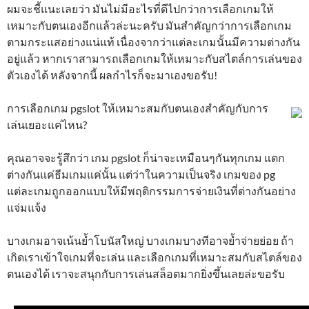
ผมจะชี้แนะเลยว่า มันไม่มีอะไรที่ดีไปกว่าการเลือกเกมให้
เหมาะกับตนเองอีกแล้วล่ะนะครับ มันสำคัญกว่าการเลือกเกม
ตามกระแสอย่างแน่แท้ เนื่องจากว่าแต่ละเกมนั้นมีความต่างกัน
อยู่แล้ว หากเราสามารถเลือกเกมให้เหมาะกับสไตล์การเล่นของ
ตัวเองได้ หลังจากนี้ ผลกำไรก็จะมาเองขอรับ!
การเลือกเกม pgslot ให้เหมาะสมกับตนเองสำคัญกับการ
เล่นเยอะแค่ไหน?
คุณอาจจะรู้สึกว่า เกม pgslot ก็น่าจะเหมือนๆกันทุกเกม แตก
ต่างกันแค่ธีมเกมแค่นั้น แต่ว่าในความเป็นจริง เกมของ pg
แต่ละเกมถูกออกแบบให้มีพฤติกรรมการจ่ายเงินที่ต่างกันอย่าง
แจ่มแจ้ง
บางเกมอาจเน้นย้ำโบนัสใหญ่ บางเกมบางทีอาจย้ำจ่ายย่อย ถ้า
เกิดเราเข้าใจเกมที่จะเล่น และเลือกเกมที่เหมาะสมกับสไตล์ของ
ตนเองได้ เราจะสนุกกับการเล่นสล็อตมากยิ่งขึ้นเลยล่ะขอรับ