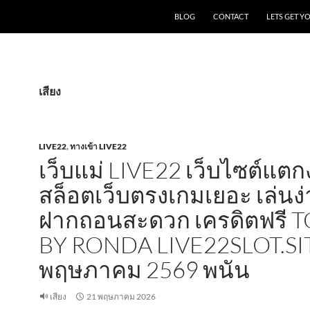
ข้ามไปยังเนื้อหา
BLOG
CONTACT
LETS GET Y
เสียง
LIVE22
,
ทางเข้า LIVE22
เว็บแม่ LIVE22 เว็บไซต์แตก
สล็อตเว็บตรงเกมเยอะ เล่นง่
ฝากถอนสะดวก เครดิตฟรี T
BY RONDA LIVE22SLOT.SI
พฤษภาคม 2569 พนัน
เสียง
21 พฤษภาคม 2026