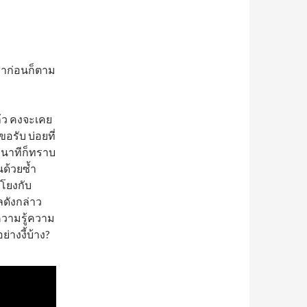
นมาก่อนก็ตาม
ว คงจะเคย
รับ บ่อยที่
ี่นาทีก็ทราบ
อนด้วยซ้ำ
ยวโยงกับ
ลดังกล่าว
ความรู้ความ
ย่างงี้บ้าง?