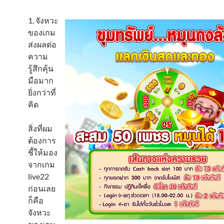
1. จังหวะ
ของเกม
ส่งผลต่อ
ความ
รู้สึกคุ้น
มือมาก
ยิ่งกว่าที่
คิด
สิ่งที่ผม
ต้องการ
ชี้ให้มอง
จากเกม
live22
ก่อนเลย
ก็คือ
จังหวะ