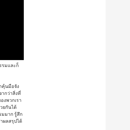
กรรมและก็
คุ้นมือจัง
กว่าสิ่งที่
ึกของพวกเรา
้วยกันได้
รมมาก รู้สึก
ทำผลสรุปได้