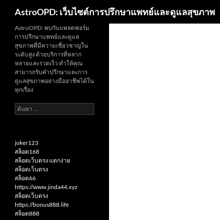
ค้นหา
AstroOPD: เว็บไซต์การปรึกษาแพทย์และดูแลสุขภาพ
AstroOPD: พบกับแพลตฟอร์ม
การปรึกษาแพทย์และดูแล
สุขภาพที่มีความเชี่ยวชาญใน
ระดับสูง ด้วยบริการที่หลาก
หลายและรวดเร็ว ทำให้คุณ
สามารถรับคำปรึกษาและการ
ดูแลสุขภาพอย่างมืออาชีพได้ใน
ทุกเรื่อง
ค้นหา
สำหรับ:
joker123
สล็อต168
สล็อตเว็บตรง แตกง่าย
สล็อตเว็บตรง
สล็อต66
https://www.jinda44.xyz
สล็อตเว็บตรง
https://bonus888.life
สล็อต888