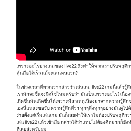
เพราะอะไรบางเกมของ live22 ถึงทำให้พวกเราปรับพฤติ
คุ้นมือได้เร็ว แม้จะเล่นหนแรก?
ในช่วงเวลาที่พวกเรากล่าวว่า เล่นเกม live22 เกมนี้แล้วรู้สึก
เรามักจะชี้แจงผิดใช่ไหมครับว่า มันเป็นเพราะอะไร? เนื่องจา
เกิดขึ้นมันเกิดขึ้นได้เพราะมีสาเหตุเนื่องมาจากความรู้ส
เองนี่แหละขอรับ ความรู้สึกที่ว่า ทุกๆสิ่งทุกๆอย่างมันดูไปด
ง่ายตั้งแต่เริ่มเล่นเกม มันก็เลยทำให้เราไม่ต้องปรับพฤติกร
เล่น live22 แล้วเข้ามือ กล่าวได้ว่าแทบไม่ต้องคิดมากก็ยัง
ดีเลยล่ะครับผม