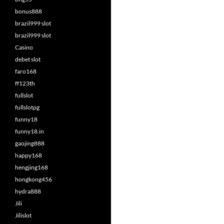
bonus888
brazil999 slot
brazil999 slot
Casino
debet slot
faro168
ff123th
fullslot
fullslotpg
funny18
funny18.in
gaojing888
happy168
hengjing168
hongkong456
hydra888
Jili
Jilislot