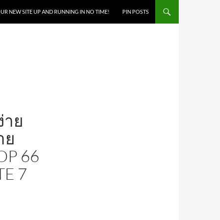
OUR NEW SITE UP AND RUNNING IN NO TIME!
PIN POSTS
ง่าย
าย
OP 66
TE 7