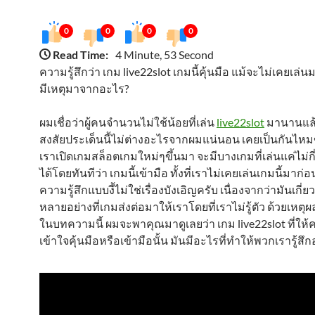
0
0
0
0
Read Time:
4 Minute, 53 Second
ความรู้สึกว่า เกม live22slot เกมนี้คุ้นมือ แม้จะไม่เคยเล่
มีเหตุมาจากอะไร?
ผมเชื่อว่าผู้คนจำนวนไม่ใช้น้อยที่เล่น
live22slot
มานานแล้
สงสัยประเด็นนี้ไม่ต่างอะไรจากผมแน่นอน เคยเป็นกันไหมขอ
เราเปิดเกมสล็อตเกมใหม่ๆขึ้นมา จะมีบางเกมที่เล่นแค่ไม่ก
ได้โดยทันทีว่า เกมนี้เข้ามือ ทั้งที่เราไม่เคยเล่นเกมนี้มาก่
ความรู้สึกแบบงี้ไม่ใช่เรื่องบังเอิญครับ เนื่องจากว่ามันเกี่
หลายอย่างที่เกมส่งต่อมาให้เราโดยที่เราไม่รู้ตัว ด้วยเหตุผ
ในบทความนี้ ผมจะพาคุณมาดูเลยว่า เกม live22slot ที่ให้
เข้าใจคุ้นมือหรือเข้ามือนั้น มันมีอะไรที่ทำให้พวกเรารู้สึกอ