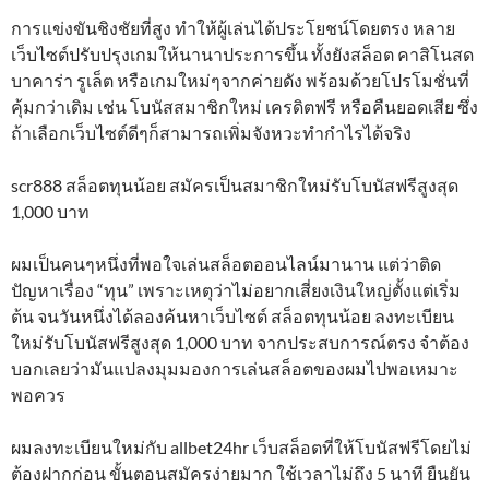
การแข่งขันชิงชัยที่สูง ทำให้ผู้เล่นได้ประโยชน์โดยตรง หลาย
เว็บไซต์ปรับปรุงเกมให้นานาประการขึ้น ทั้งยังสล็อต คาสิโนสด
บาคาร่า รูเล็ต หรือเกมใหม่ๆจากค่ายดัง พร้อมด้วยโปรโมชั่นที่
คุ้มกว่าเดิม เช่น โบนัสสมาชิกใหม่ เครดิตฟรี หรือคืนยอดเสีย ซึ่ง
ถ้าเลือกเว็บไซต์ดีๆก็สามารถเพิ่มจังหวะทำกำไรได้จริง
scr888 สล็อตทุนน้อย สมัครเป็นสมาชิกใหม่รับโบนัสฟรีสูงสุด
1,000 บาท
ผมเป็นคนๆหนึ่งที่พอใจเล่นสล็อตออนไลน์มานาน แต่ว่าติด
ปัญหาเรื่อง “ทุน” เพราะเหตุว่าไม่อยากเสี่ยงเงินใหญ่ตั้งแต่เริ่ม
ต้น จนวันหนึ่งได้ลองค้นหาเว็บไซต์ สล็อตทุนน้อย ลงทะเบียน
ใหม่รับโบนัสฟรีสูงสุด 1,000 บาท จากประสบการณ์ตรง จำต้อง
บอกเลยว่ามันแปลงมุมมองการเล่นสล็อตของผมไปพอเหมาะ
พอควร
ผมลงทะเบียนใหม่กับ allbet24hr เว็บสล็อตที่ให้โบนัสฟรีโดยไม่
ต้องฝากก่อน ขั้นตอนสมัครง่ายมาก ใช้เวลาไม่ถึง 5 นาที ยืนยัน