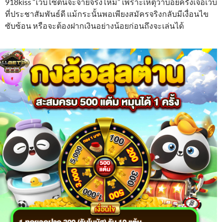
918kiss “เว็บไซต์นี้จะจ่ายจริงไหม” เพราะเหตุว่าบ่อยครั้งเจอเว็บ
ที่ประชาสัมพันธ์ดี แม้กระนั้นพอเพียงสมัครจริงกลับมีเงื่อนไข
ซับซ้อน หรือจะต้องฝากเงินอย่างน้อยก่อนถึงจะเล่นได้