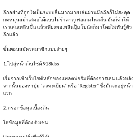
อีกอย่างที่ถูกใจเป็นระบบลื่นมากมาย เล่นผ่านมือถือก็ไม่สะดุด
กดหมุนสม่ำเสมอได้แบบไม่รำคาญ พอเกมไหลลื่น มันก็ทำให้
เราเล่นเพลินขึ้น แล้วเพียงพอเพลินปุ๊บ โบนัสก็มาโดยไม่ทันรู้ตัว
อีกแล้ว
ขั้นตอนสมัครสมาชิกแบบง่ายๆ
1. ไปสู่หน้าเว็บไซต์ 918kiss
เริ่มจากเข้าเว็บไซต์หลักของแพลตฟอร์มที่ต้องการเล่น แล้วหลัง
จากนั้นมองหาปุ่ม “ลงทะเบียน” หรือ “Register” ซึ่งมักจะอยู่หน้า
แรก
2. กรอกข้อมูลเบื้องต้น
ใส่ข้อมูลที่ต้อง ดังเช่น
Username (ตั้งชื่อผู้ใช้)