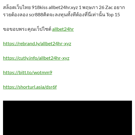
สล็อตเว็บไทย 918kiss allbet24hr.xyz 1 พฤษภา 26 Zac อยาก
รวยต้องลอง scr888คิดจะลงทุนทั้งทีต้องที่นี่เท่านั้น Top 15
ขอขอบพระคุณเว็ปไซต์
allbet24hr
https://rebrand.ly/allbet24hr-xyz
https://cutly.info/allbet24hr-xyz
https://bitt.to/wotmm9
https://shorturl.asia/dsr6f