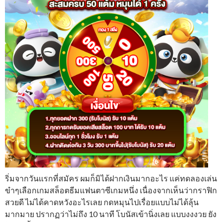
ริ่มจากวันแรกที่สมัคร ผมก็มิได้ฝากเงินมากอะไร แค่ทดลองเล่น
ขำๆเลือกเกมสล็อตธีมแฟนตาซีเกมหนึ่ง เนื่องจากเห็นว่ากราฟิก
สวยดี ไม่ได้คาดหวังอะไรเลย กดหมุนไปเรื่อยแบบไม่ได้ลุ้น
มากมาย ปรากฏว่าไม่ถึง 10 นาที โบนัสเข้านิ่งเลย แบบงงงวย ยัง