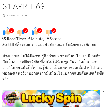
31 APRIL 69
17 เมษายน 2026
0
0
0
0
Read Time:
5 Minute, 19 Second
Scr888 สล็อตแตกง่ายแบบสับสนๆเกมที่โบนัสเข้าไว จัดเลย
ช่วงแรกผมไม่ได้มีความรู้สึกว่าจะมาพบกับอะไรแบบนี้เลยจ้า
กับเว็บอย่าง allbet24hr ที่คนไม่ใช่น้อยพูดกันว่า “สล็อตแตก
ง่าย” ในตอนนั้นก็มีความรู้สึกว่าเป็นแค่คำชวนเชื่อทั่วๆไป แต่ว่า
พอลองเล่นจริงๆบอกเลยว่ามันมีอะไรแปลกๆแบบสับสนๆเกิดขึ้น
จริง
เ