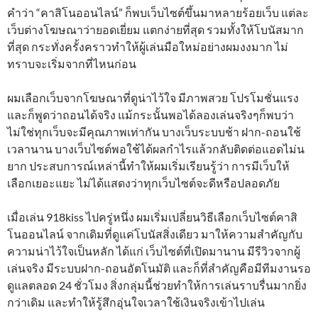
คำว่า “คาสิโนออนไลน์” ก็พบเว็บไซต์ขึ้นมาหลายร้อยเว็บ แต่ละ
เว็บต่างโฆษณาว่ายอดเยี่ยม แตกง่ายที่สุด รวมทั้งให้โบนัสมาก
ที่สุด กระทั่งครั้งคราวทำให้ผู้เล่นมือใหม่อย่างผมงงมาก ไม่
ทราบจะเริ่มจากที่ไหนก่อน
ผมเลือกเว็บจากโฆษณาที่ดูน่าไว้ใจ มีภาพสวย โปรโมชั่นแรง
และก็พูดว่าถอนได้จริง แม้กระนั้นพอได้ลองเล่นจริงๆก็พบว่า
ไม่ใช่ทุกเว็บจะมีคุณภาพเท่ากัน บางเว็บระบบช้า ฝาก-ถอนใช้
เวลานาน บางเว็บไซต์พอใช้ได้ผลกำไรแล้วกลับติดต่อแอดไม่น
ยาก ประสบการณ์เหล่านี้ทำให้ผมเริ่มเรียนรู้ว่า การมีเว็บให้
เลือกเยอะแยะ ไม่ได้แสดงว่าทุกเว็บไซต์จะดีหรือปลอดภัย
เมื่อเล่น 918kiss ไปครู่หนึ่ง ผมเริ่มเปลี่ยนวิธีเลือกเว็บไซต์คาสิ
โนออนไลน์ จากเดิมที่ดูแค่โบนัสสิ่งเดียว มาให้ความสำคัญกับ
ความน่าไว้ใจเป็นหลัก ได้แก่ เว็บไซต์ที่เปิดมานาน มีรีวิวจากผู้
เล่นจริง มีระบบฝาก-ถอนอัตโนมัติ และก็ที่สำคัญคือมีทีมงานรอ
ดูแลตลอด 24 ชั่วโมง สิ่งกลุ่มนี้ช่วยทำให้การเล่นราบรื่นมากยิ่ง
กว่าเดิม และทำให้รู้สึกอุ่นใจเวลาใช้เงินจริงเข้าไปเล่น