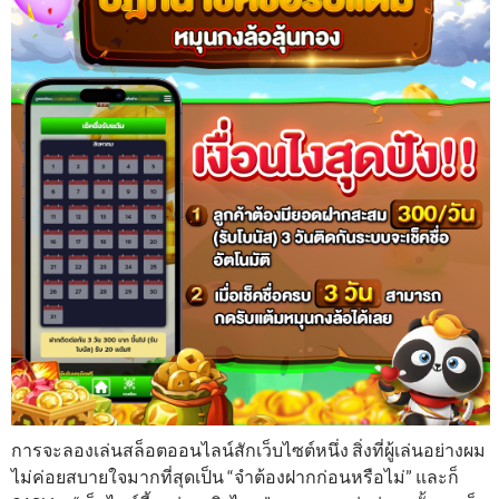
การจะลองเล่นสล็อตออนไลน์สักเว็บไซต์หนึ่ง สิ่งที่ผู้เล่นอย่างผม
ไม่ค่อยสบายใจมากที่สุดเป็น “จำต้องฝากก่อนหรือไม่” และก็