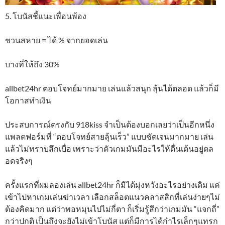
5. โบนัสชี้แนะเพื่อนพ้อง
ชวนสหาย = ได้ % จากยอดเล่น
บางที่ให้ถึง 30%
allbet24hr ตอบโจทย์มากมาย เล่นแล้วสนุก ลุ้นได้ตลอด แล้วก็มี
โอกาสทำเงิน
ประสบการณ์ตรงกับ 918kiss จำเป็นต้องบอกเลยว่าเป็นอีกหนึ่ง
แพลตฟอร์มที่ “ตอบโจทย์สายลุ้นเร็ว” แบบชัดเจนมากมาย เล่น
แล้วไม่ทราบสึกเบื่อ เพราะว่าตัวเกมมันมีอะไรให้ตื่นเต้นอยู่ตล
อดจริงๆ
ครั้งแรกที่ผมลองเล่น allbet24hr ก็มิได้มุ่งหวังอะไรอย่างเดิม แค่
เข้าไปหาเกมเล่นฆ่าเวลา เลือกสล็อตแนวคลาสสิกที่เล่นง่ายๆไม่
ต้องคิดมาก แต่ว่าพอหมุนไปไม่กี่ตา ก็เริ่มรู้สึกว่าเกมมัน “แจกถี่”
กว่าปกติ เป็นถึงจะยังไม่เข้าโบนัส แต่ก็มีการได้กำไรเล็กๆแทรก