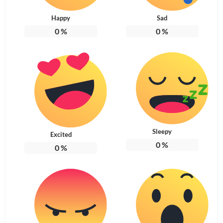
Happy
Sad
0
%
0
%
Sleepy
Excited
0
%
0
%