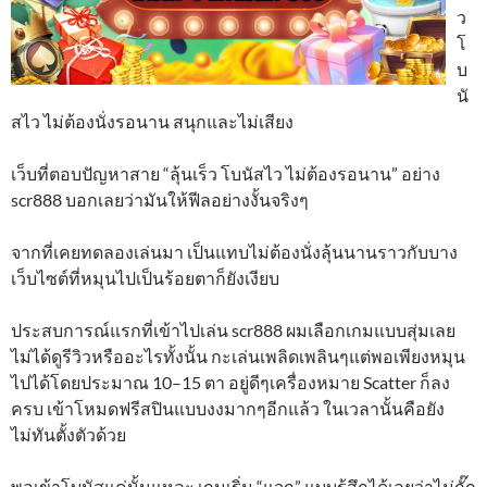
ว
โ
บ
นั
สไว ไม่ต้องนั่งรอนาน สนุกและไม่เสียง
เว็บที่ตอบปัญหาสาย “ลุ้นเร็ว โบนัสไว ไม่ต้องรอนาน” อย่าง
scr888 บอกเลยว่ามันให้ฟีลอย่างงั้นจริงๆ
จากที่เคยทดลองเล่นมา เป็นแทบไม่ต้องนั่งลุ้นนานราวกับบาง
เว็บไซต์ที่หมุนไปเป็นร้อยตาก็ยังเงียบ
ประสบการณ์แรกที่เข้าไปเล่น scr888 ผมเลือกเกมแบบสุ่มเลย
ไม่ได้ดูรีวิวหรืออะไรทั้งนั้น กะเล่นเพลิดเพลินๆแต่พอเพียงหมุน
ไปได้โดยประมาณ 10–15 ตา อยู่ดีๆเครื่องหมาย Scatter ก็ลง
ครบ เข้าโหมดฟรีสปินแบบงงมากๆอีกแล้ว ในเวลานั้นคือยัง
ไม่ทันตั้งตัวด้วย
พอเข้าโบนัสแค่นั้นแหละ เกมเริ่ม “แจก” แบบรู้สึกได้เลยว่าไม่กั๊ก