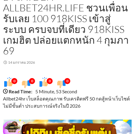
ALLBET24HR.LIFE ชวนเพื่อน
รับเลย 100 918KISS เข้าสู่
ระบบ ครบจบที่เดียว 918KISS
เกมฮิต ปล่อยแตกหนัก 4 กุมภา
69
14 มกราคม 2026
0
0
0
0
Read Time:
5 Minute, 53 Second
Allbet24hr เว็บสล็อตคุณภาพ รับเครดิตฟรี 50 กดสู้หน้าเว็บไซต์
ไม่มีขั้นต่ำ ประสบการณ์จริงในปี 2026