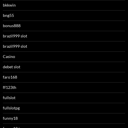
bkkwin
bng55
bonus888
brazil999 slot
brazil999 slot
Casino
debet slot
faro168
ff123th
fullslot
fullslotpg
funny18