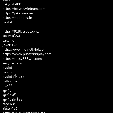
tokyoslot88
https://betwayvietnam.com
https://jokerasia.net
https://moodeng.in
pgslot
https://918kissauto.xyz
หนังชนโรง
sagame
joker 123
http://www.movie87hd.com
https://www.pussy888play.com
https://pussy888win.com
sexybaccarat
pgslot
pg slot
pgslot เว็บตรง
fullslotpg
live22
ดูหนัง
ดูหนังฟรี
ดูหนังชนโรง
faro168
สล็อต456
https://www.puntaek66.me