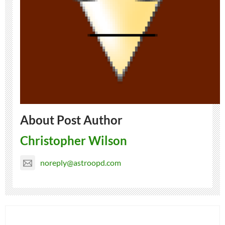
About Post Author
Christopher Wilson
noreply@astroopd.com