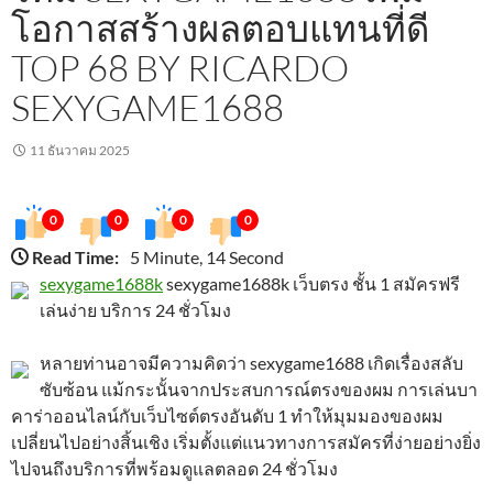
โอกาสสร้างผลตอบแทนที่ดี
TOP 68 BY RICARDO
SEXYGAME1688
11 ธันวาคม 2025
0
0
0
0
Read Time:
5 Minute, 14 Second
sexygame1688k
sexygame1688k เว็บตรง ชั้น 1 สมัครฟรี
เล่นง่าย บริการ 24 ชั่วโมง
หลายท่านอาจมีความคิดว่า sexygame1688 เกิดเรื่องสลับ
ซับซ้อน แม้กระนั้นจากประสบการณ์ตรงของผม การเล่นบา
คาร่าออนไลน์กับเว็บไซต์ตรงอันดับ 1 ทำให้มุมมองของผม
เปลี่ยนไปอย่างสิ้นเชิง เริ่มตั้งแต่แนวทางการสมัครที่ง่ายอย่างยิ่ง
ไปจนถึงบริการที่พร้อมดูแลตลอด 24 ชั่วโมง