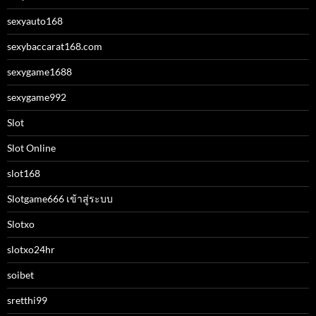
sexyauto168
sexybaccarat168.com
sexygame1688
sexygame992
Slot
Slot Online
slot168
Slotgame666 เข้าสู่ระบบ
Slotxo
slotxo24hr
soibet
sretthi99