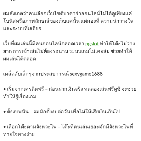
ผมสังเกตว่าคนเลือกเว็บไซต์บาคาร่าออนไลน์ไม่ได้ดูเพียงแค่
โบนัสหรือภาพลักษณ์ของเว็บแค่นั้น แต่มองที่ ความน่าวางใจ
และระบบที่เสถียร
เว็บที่ผมเล่นนี้มีคนออนไลน์ตลอดเวลา
pgslot
ทำให้โต๊ะไม่ว่าง
ยาก การเข้าเล่นไม่ต้องรอนาน ระบบเกมไม่เคยล่ม ช่วยทำให้
ผมเล่นได้ตลอด
เคล็ดลับเล็กๆจากประสบการณ์ sexygame1688
• เริ่มจากเครดิตฟรี – ก่อนฝากเงินจริง ทดลองเล่นฟรีดูซิ จะช่วย
ทำให้รู้เรื่องเกม
• ตั้งงบพนัน – ผมมักตั้งงบต่อวัน เพื่อไม่ให้เสียเงินเกินไป
• เลือกโต๊ะตามจังหวะไพ่ – โต๊ะที่คนเล่นเยอะมักมีจังหวะไพ่ที่
ทายใจทางง่าย