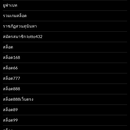
ยูฟ่าเบท
รวมเกมสล็อต
ราชภัฏสวนสุนันทา
สมัครสมาชิก lotto432
สล็อต
สล็อต168
สล็อต66
สล็อต777
สล็อต888
สล็อต888เว็บตรง
สล็อต89
สล็อต99