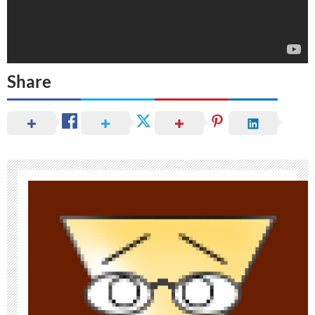
Share