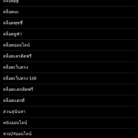
สล็อตpg
สล็อตxo
สล็อตพุซซี่
สล็อตยูฟ่า
สล็อตออนไลน์
สล็อตเครดิตฟรี
สล็อตเว็บตรง
สล็อตเว็บตรง 168
สล็อตเเครดิตฟรี
สล็อตแตกดี
สวนสุนันทา
หนังออนไลน์
หวย24ออนไลน์