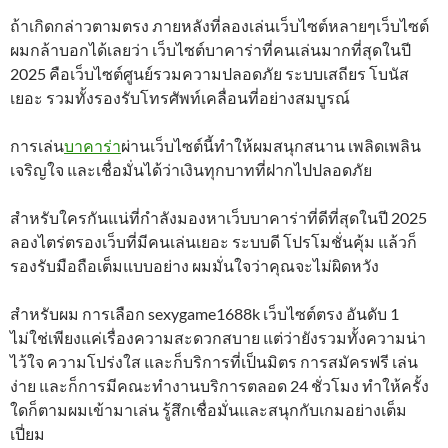
ถ้าเกิดกล่าวตามตรง ภายหลังที่ลองเล่นเว็บไซต์หลายๆเว็บไซต์
ผมกล้าบอกได้เลยว่า เว็บไซต์บาคาร่าที่คนเล่นมากที่สุดในปี
2025 คือเว็บไซต์ศูนย์รวมความปลอดภัย ระบบเสถียร โบนัส
เยอะ รวมทั้งรองรับโทรศัพท์เคลื่อนที่อย่างสมบูรณ์
การเล่น
บาคาร่า
ผ่านเว็บไซต์นี้ทำให้ผมสนุกสนาน เพลิดเพลิน
เจริญใจ และเชื่อมั่นได้ว่าเงินทุกบาทที่ฝากไปปลอดภัย
สำหรับใครกันแน่ที่กำลังมองหาเว็บบาคาร่าที่ดีที่สุดในปี 2025
ลองไตร่ตรองเว็บที่มีคนเล่นเยอะ ระบบดี โปรโมชั่นคุ้ม แล้วก็
รองรับมือถือเต็มแบบอย่าง ผมมั่นใจว่าคุณจะไม่ผิดหวัง
สำหรับผม การเลือก sexygame1688k เว็บไซต์ตรง อันดับ 1
ไม่ใช่เพียงแค่เรื่องความสะดวกสบาย แต่ว่ายังรวมทั้งความน่า
ไว้ใจ ความโปร่งใส และก็บริการที่เป็นมิตร การสมัครฟรี เล่น
ง่าย และก็การมีคณะทำงานบริการตลอด 24 ชั่วโมง ทำให้ครั้ง
ใดก็ตามผมเข้ามาเล่น รู้สึกเชื่อมั่นและสนุกกับเกมอย่างเต็ม
เปี่ยม