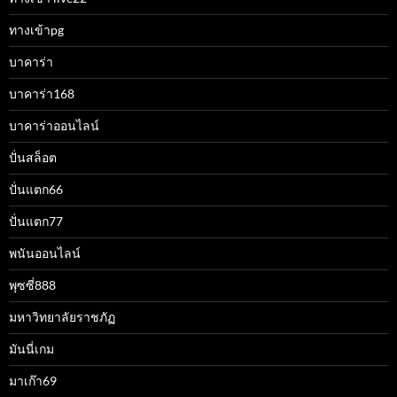
ทางเข้าpg
บาคาร่า
บาคาร่า168
บาคาร่าออนไลน์
ปั่นสล็อต
ปั่นแตก66
ปั่นแตก77
พนันออนไลน์
พุซซี่888
มหาวิทยาลัยราชภัฏ
มันนี่เกม
มาเก๊า69