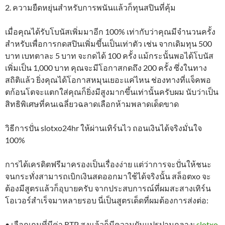
2. ความยืดหยุ่นสำหรับการพนันแล้วก็ทุนสปินที่คุ้ม
เมื่อคุณได้รับโบนัสเพิ่มมาอีก 100% เท่ากับว่าคุณมีจำนวนครั้ง
สำหรับเพื่อการกดสปินเพิ่มขึ้นเป็นเท่าตัว เช่น จากเดิมทุน 500
บาท เบทตาละ 5 บาท จะกดได้ 100 ครั้ง แม้กระนั้นพอได้โบนัส
เพิ่มเป็น 1,000 บาท คุณจะมีโอกาสกดถึง 200 ครั้ง ซึ่งในทาง
สถิติแล้ว ยิ่งคุณได้โอกาสหมุนเยอะแค่ไหน ช่องทางที่แจ็คพอ
ตก้อนโตจะแตกใส่คุณก็ยิ่งมีสูงมากขึ้นเท่านั้นครับผม นับว่าเป็น
สิทธิพิเศษที่คนเฉลี่ยวฉลาดเลือกห้ามพลาดเด็ดขาด
วิธีการปั่น slotxo24hr ให้ผ่านเทิร์นไว ถอนเงินได้จริงมั่นใจ
100%
การได้เครดิตฟรีมาครองเป็นเรื่องง่าย แต่ว่าการจะปั่นให้ชนะ
จนกระทั่งสามารถเบิกเงินสดออกมาใช้ได้จริงนั้น สล็อตxo จะ
ต้องมีสูตรแล้วก็อุบายครับ จากประสบการณ์ที่ผมสะสางเทิร์น
โอเวอร์สำเร็จมาหลายรอบ นี่เป็นสูตรเด็ดที่ผมต้องการส่งต่อ:
• เลือกเกมที่มีค่า RTP สูงแล้วก็มีความผันแปรปานกลาง:
slotxo