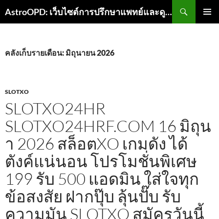
ค้นหา
AstroOPD: เว็บไซต์การปรึกษาแพทย์และดูแลสุขภาพ
ข้าม
เมนูหลัก
ไป
ยัง
เนื้อหา
คลังเก็บรายเดือน: มิถุนายน 2026
SLOTXO
SLOTXO24HR
SLOTXO24HRF.COM 16 มิถุน
า 2026 สล็อตXO เกมดัง ได้
ตังค์แน่นอน โปรโมชั่นพิเศษ
199 รับ 500 แอดมิน ใส่ใจทุก
ข้อสงสัย ฝากปุ๊บ ลุ้นปั๊บ รับ
ความมัน SLOTXO สมัครวันนี้