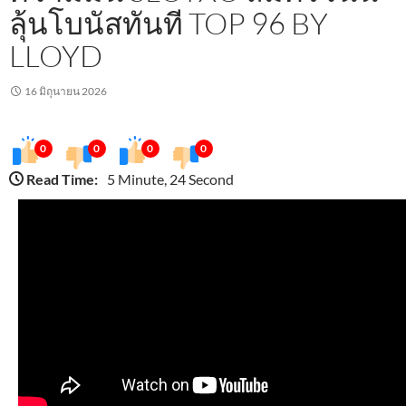
ลุ้นโบนัสทันที TOP 96 BY
LLOYD
16 มิถุนายน 2026
0
0
0
0
Read Time:
5 Minute, 24 Second