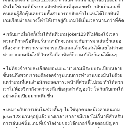
มันไม่ใช่เกมที่มีระบบสลับซับซ้อนที่สุดเลยครับ กลับเป็นเกมที่
คนเล่นรู้สึกคุ้นเคยรวมทั้งสามารถกลับเข้าไปเล่นได้โดยทันที
เกมเรียบง่ายอย่างงี้ทำให้เราอยู่กับเกมได้เป็นเวลานานกว่าที่คิด
• กลับมาเมื่อใดก็เริ่มได้ทันที: เกม joker123 ที่ไม่ต้องใช้เวลา
ทวนกติกาหรือฟีพบร์นานๆมักจะเหมาะกับการมาเล่นซ้ำเสมอ
เนื่องจากว่าพวกเราสามารถเปิดเกมแล้วเริ่มเล่นได้เลย ไม่ว่าจะ
ห่างจากเกมนั้นไปกี่วันหรือกี่อาทิตย์ก็ตาม ยังไงก็เล่นได้แน่ๆ
• ไม่ต้องจำรายละเอียดเยอะแยะ: บางเกมมีระบบระเบียบหลาย
ชั้นจนถึงพวกเราจะต้องจดจำรูปแบบการทำงานของมันไปด้วย
แต่ว่าเกมที่เล่นง่ายมักจะลดภาระหน้าที่ส่วนนี้ไปเลย ทำให้พวก
เราไม่ต้องวิตกกังวลว่าจะลืมข้อมูลสำคัญอะไร โฟกัสกับเกมได้
อย่างเต็มเปี่ยมมากเพิ่มขึ้น
• เหมาะกับการเล่นในช่วงสั้นๆ: ไม่ใช่ทุกคนจะมีเวลาเล่นเกม
joker123 นานๆอยู่แล้ว บางเวลาเราอาจมีเวลาไม่กี่นาทีสำหรับ
การเล่นแค่นั้น เกมที่เข้าใจง่ายของโจ๊กเกอร์ก็เลยตอบปัญหา