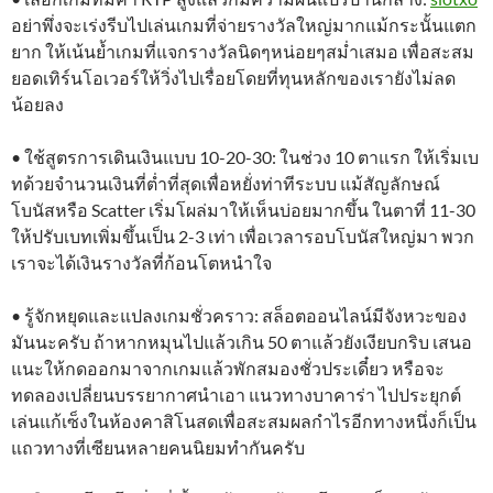
อย่าพึ่งจะเร่งรีบไปเล่นเกมที่จ่ายรางวัลใหญ่มากแม้กระนั้นแตก
ยาก ให้เน้นย้ำเกมที่แจกรางวัลนิดๆหน่อยๆสม่ำเสมอ เพื่อสะสม
ยอดเทิร์นโอเวอร์ให้วิ่งไปเรื่อยโดยที่ทุนหลักของเรายังไม่ลด
น้อยลง
• ใช้สูตรการเดินเงินแบบ 10-20-30: ในช่วง 10 ตาแรก ให้เริ่มเบ
ทด้วยจำนวนเงินที่ต่ำที่สุดเพื่อหยั่งท่าทีระบบ แม้สัญลักษณ์
โบนัสหรือ Scatter เริ่มโผล่มาให้เห็นบ่อยมากขึ้น ในตาที่ 11-30
ให้ปรับเบทเพิ่มขึ้นเป็น 2-3 เท่า เพื่อเวลารอบโบนัสใหญ่มา พวก
เราจะได้เงินรางวัลที่ก้อนโตหนำใจ
• รู้จักหยุดและแปลงเกมชั่วคราว: สล็อตออนไลน์มีจังหวะของ
มันนะครับ ถ้าหากหมุนไปแล้วเกิน 50 ตาแล้วยังเงียบกริบ เสนอ
แนะให้กดออกมาจากเกมแล้วพักสมองชั่วประเดี๋ยว หรือจะ
ทดลองเปลี่ยนบรรยากาศนำเอา แนวทางบาคาร่า ไปประยุกต์
เล่นแก้เซ็งในห้องคาสิโนสดเพื่อสะสมผลกำไรอีกทางหนึ่งก็เป็น
แถวทางที่เซียนหลายคนนิยมทำกันครับ