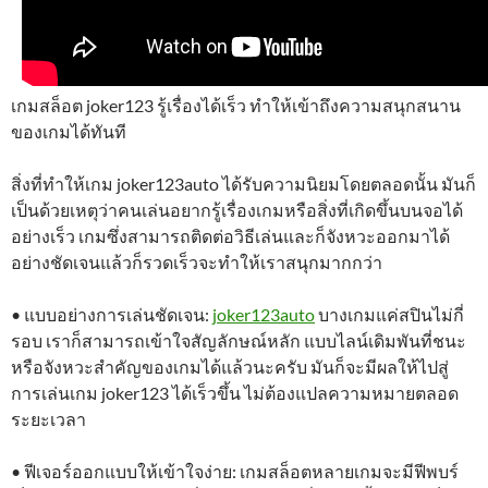
เกมสล็อต joker123 รู้เรื่องได้เร็ว ทำให้เข้าถึงความสนุกสนาน
ของเกมได้ทันที
สิ่งที่ทำให้เกม joker123auto ได้รับความนิยมโดยตลอดนั้น มันก็
เป็นด้วยเหตุว่าคนเล่นอยากรู้เรื่องเกมหรือสิ่งที่เกิดขึ้นบนจอได้
อย่างเร็ว เกมซึ่งสามารถติดต่อวิธีเล่นและก็จังหวะออกมาได้
อย่างชัดเจนแล้วก็รวดเร็วจะทำให้เราสนุกมากกว่า
• แบบอย่างการเล่นชัดเจน:
joker123auto
บางเกมแค่สปินไม่กี่
รอบ เราก็สามารถเข้าใจสัญลักษณ์หลัก แบบไลน์เดิมพันที่ชนะ
หรือจังหวะสำคัญของเกมได้แล้วนะครับ มันก็จะมีผลให้ไปสู่
การเล่นเกม joker123 ได้เร็วขึ้น ไม่ต้องแปลความหมายตลอด
ระยะเวลา
• ฟีเจอร์ออกแบบให้เข้าใจง่าย: เกมสล็อตหลายเกมจะมีฟีพบร์