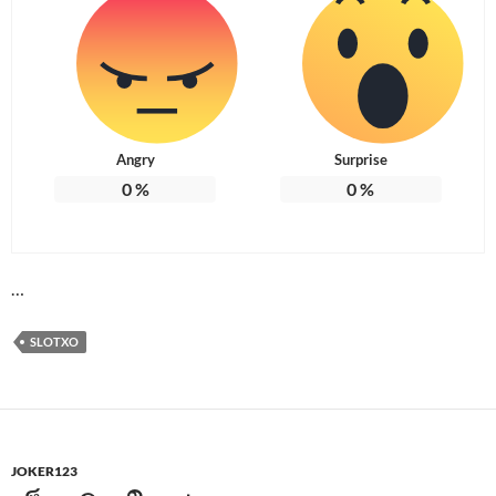
Angry
Surprise
0
%
0
%
…
SLOTXO
JOKER123