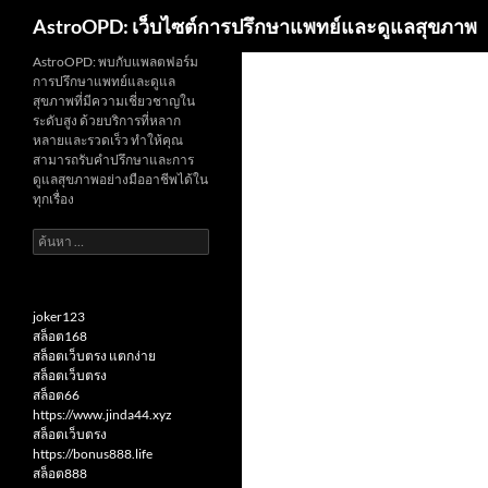
ค้นหา
AstroOPD: เว็บไซต์การปรึกษาแพทย์และดูแลสุขภาพ
AstroOPD: พบกับแพลตฟอร์ม
การปรึกษาแพทย์และดูแล
สุขภาพที่มีความเชี่ยวชาญใน
ระดับสูง ด้วยบริการที่หลาก
หลายและรวดเร็ว ทำให้คุณ
สามารถรับคำปรึกษาและการ
ดูแลสุขภาพอย่างมืออาชีพได้ใน
ทุกเรื่อง
ค้นหา
สำหรับ:
joker123
สล็อต168
สล็อตเว็บตรง แตกง่าย
สล็อตเว็บตรง
สล็อต66
https://www.jinda44.xyz
สล็อตเว็บตรง
https://bonus888.life
สล็อต888