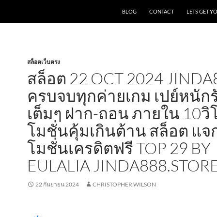
ข้ามไปยังเนื้อหา
BLOG
CONTACT
LETS GET Y
สล็อตเว็บตรง
สล็อต 22 OCT 2024 JINDA8
ครบจบทุกค่ายเกม เปย์หนักร
เต็มๆ ฝาก-ถอน ภายใน 10วิ
โมชั่นคุ้มเกินต้าน สล็อต แ
โมชั่นเครดิตฟรี TOP 29 BY
EULALIA JINDA888.STOR
22 กันยายน 2024
CHRISTOPHER WILSON