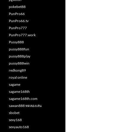
pokebet88
PunPro66
PunPro66.tv
PunPro777
PunPro777.work
Pussy888
pussy888fun
pussy888play
pussy888win
redkong89
royal online
sagame
sagame168th
sagame168th.com
sawan888 ทดลองเล่น
sbobet
sexy168
sexyauto168