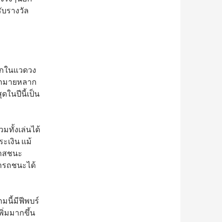
รับรางวัล
มากในแวดวง
มากมายหลาก
ในปีนี้เป็น
ทั้งเล่นได้
ะเงิน แม้
อกาสชนะ
มารถชนะได้
มนี้มีฟีพบร์
ิ่มมากขึ้น