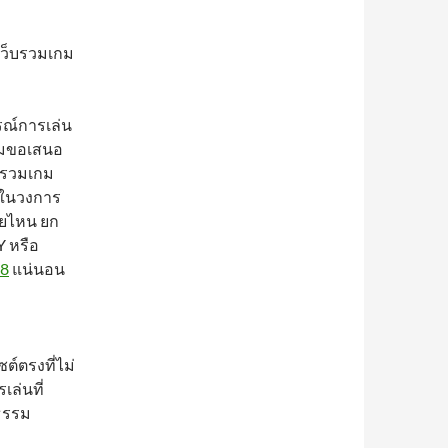
 เว็บรวมเกม
รณ์การเล่น
ยผมขอเสนอ
่งรวมเกม
กในวงการ
ายไหน ยก
 หรือ
88
แน่นอน
ซต์ตรงที่ไม่
ล่นที่
งธรรม