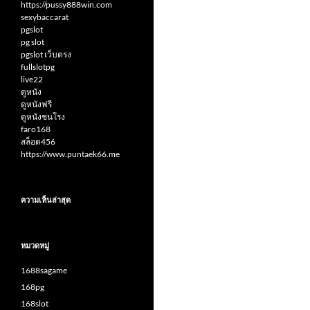
https://pussy888win.com
sexybaccarat
pgslot
pg slot
pgslot เว็บตรง
fullslotpg
live22
ดูหนัง
ดูหนังฟรี
ดูหนังชนโรง
faro168
สล็อต456
https://www.puntaek66.me
ความเห็นล่าสุด
หมวดหมู่
1688sagame
168pg
168slot