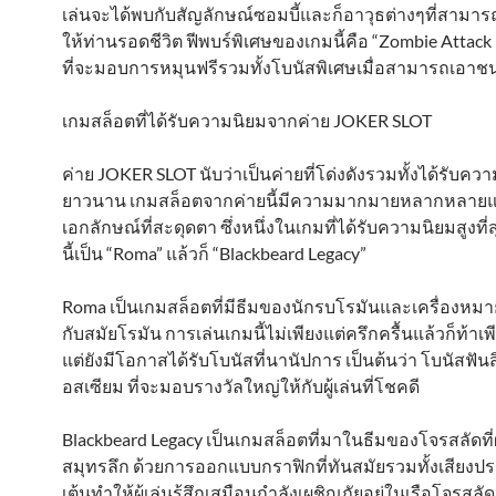
เล่นจะได้พบกับสัญลักษณ์ซอมบี้และก็อาวุธต่างๆที่สามาร
ให้ท่านรอดชีวิต ฟีพบร์พิเศษของเกมนี้คือ “Zombie Attack 
ที่จะมอบการหมุนฟรีรวมทั้งโบนัสพิเศษเมื่อสามารถเอาชน
เกมสล็อตที่ได้รับความนิยมจากค่าย JOKER SLOT
ค่าย JOKER SLOT นับว่าเป็นค่ายที่โด่งดังรวมทั้งได้รับค
ยาวนาน เกมสล็อตจากค่ายนี้มีความมากมายหลากหลายแ
เอกลักษณ์ที่สะดุดตา ซึ่งหนึ่งในเกมที่ได้รับความนิยมสูงที่
นี้เป็น “Roma” แล้วก็ “Blackbeard Legacy”
Roma เป็นเกมสล็อตที่มีธีมของนักรบโรมันและเครื่องหมายท
กับสมัยโรมัน การเล่นเกมนี้ไม่เพียงแต่ครึกครื้นแล้วก็ท้าเพี
แต่ยังมีโอกาสได้รับโบนัสที่นานัปการ เป็นต้นว่า โบนัสฟ
อสเซียม ที่จะมอบรางวัลใหญ่ให้กับผู้เล่นที่โชคดี
Blackbeard Legacy เป็นเกมสล็อตที่มาในธีมของโจรสลัดท
สมุทรลึก ด้วยการออกแบบกราฟิกที่ทันสมัยรวมทั้งเสียงประ
เต้นทำให้ผู้เล่นรู้สึกเสมือนกำลังเผชิญภัยอยู่ในเรือโจรสล