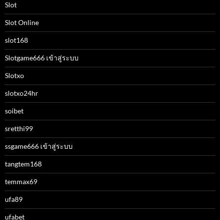
Slot
Slot Online
slot168
Slotgame666 เข้าสู่ระบบ
Slotxo
slotxo24hr
soibet
sretthi99
ssgame666 เข้าสู่ระบบ
tangtem168
temmax69
ufa89
ufabet