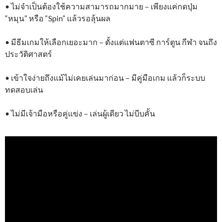
• ไม่จำเป็นต้องใช้ความสามารถมากมาย – เพียงแค่กดปุ่ม
“หมุน” หรือ “Spin” แล้วรอลุ้นผล
• มีธีมเกมให้เลือกเยอะมาก – ตั้งแต่แฟนตาซี การ์ตูน กีฬา จนถึง
ประวัติศาสตร์
• เข้าใจง่ายถึงแม้ไม่เคยเล่นมาก่อน – มีคู่มือเกม แล้วก็ระบบ
ทดสอบเล่น
• ไม่มีเจ้ามือหรือคู่แข่ง – เล่นผู้เดียว ไม่บีบคั้น