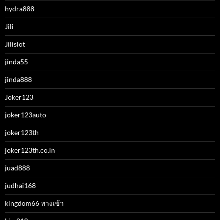
hydra888
Jili
Jilislot
jinda55
jinda888
Joker123
joker123auto
joker123th
joker123th.co.in
juad888
judhai168
kingdom66 ทางเข้า