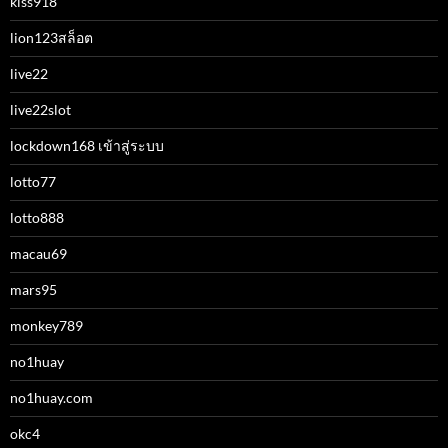
kiss918
lion123สล็อต
live22
live22slot
lockdown168 เข้าสู่ระบบ
lotto77
lotto888
macau69
mars95
monkey789
no1huay
no1huay.com
okc4