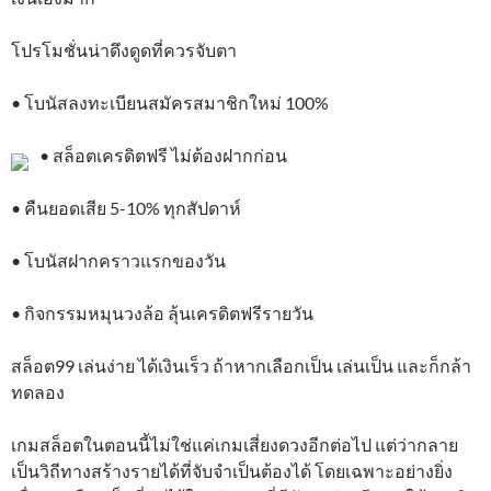
โปรโมชั่นน่าดึงดูดที่ควรจับตา
• โบนัสลงทะเบียนสมัครสมาชิกใหม่ 100%
• สล็อตเครดิตฟรี ไม่ต้องฝากก่อน
• คืนยอดเสีย 5-10% ทุกสัปดาห์
• โบนัสฝากคราวแรกของวัน
• กิจกรรมหมุนวงล้อ ลุ้นเครดิตฟรีรายวัน
สล็อต99 เล่นง่าย ได้เงินเร็ว ถ้าหากเลือกเป็น เล่นเป็น และก็กล้า
ทดลอง
เกมสล็อตในตอนนี้ไม่ใช่แค่เกมเสี่ยงดวงอีกต่อไป แต่ว่ากลาย
เป็นวิถีทางสร้างรายได้ที่จับจำเป็นต้องได้ โดยเฉพาะอย่างยิ่ง