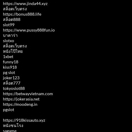
https://www.jinda44.xyz
สล็อตเว็บตรง
https://bonus888.life
สล็อต888
slot99
https://www.pussy888fun.io
บาคาร่า
slotxo
สล็อตเว็บตรง
หนังโป๊ไทย
1xbet
funny18
kiss918
pg slot
joker123
สล็อต777
tokyoslot88
https://betwayvietnam.com
https://jokerasia.net
https://moodeng.in
pgslot
https://918kissauto.xyz
หนังชนโรง
sagame