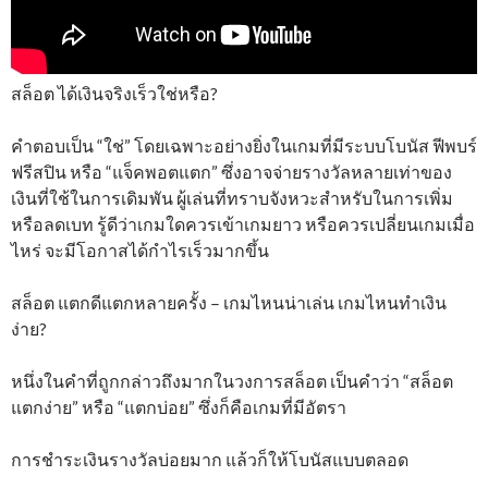
สล็อต ได้เงินจริงเร็วใช่หรือ?
คำตอบเป็น “ใช่” โดยเฉพาะอย่างยิ่งในเกมที่มีระบบโบนัส ฟีพบร์
ฟรีสปิน หรือ “แจ็คพอตแตก” ซึ่งอาจจ่ายรางวัลหลายเท่าของ
เงินที่ใช้ในการเดิมพัน ผู้เล่นที่ทราบจังหวะสำหรับในการเพิ่ม
หรือลดเบท รู้ดีว่าเกมใดควรเข้าเกมยาว หรือควรเปลี่ยนเกมเมื่อ
ไหร่ จะมีโอกาสได้กำไรเร็วมากขึ้น
สล็อต แตกดีแตกหลายครั้ง – เกมไหนน่าเล่น เกมไหนทำเงิน
ง่าย?
หนึ่งในคำที่ถูกกล่าวถึงมากในวงการสล็อต เป็นคำว่า “สล็อต
แตกง่าย” หรือ “แตกบ่อย” ซึ่งก็คือเกมที่มีอัตรา
การชำระเงินรางวัลบ่อยมาก แล้วก็ให้โบนัสแบบตลอด