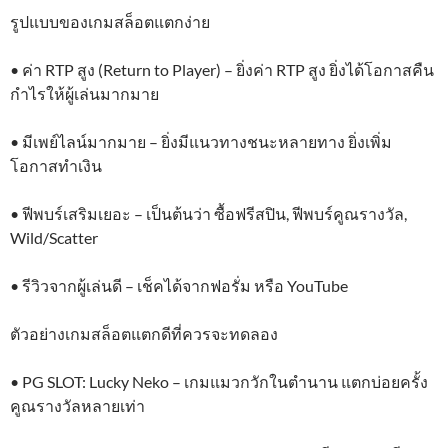
รูปแบบของเกมสล็อตแตกง่าย
• ค่า RTP สูง (Return to Player) – ยิ่งค่า RTP สูง ยิ่งได้โอกาสคืน
กำไรให้ผู้เล่นมากมาย
• มีเพย์ไลน์มากมาย – ยิ่งมีแนวทางชนะหลายทาง ยิ่งเพิ่ม
โอกาสทำเงิน
• ฟีพบร์เสริมเยอะ – เป็นต้นว่า ซื้อฟรีสปิน, ฟีพบร์คูณรางวัล,
Wild/Scatter
• รีวิวจากผู้เล่นดี – เช็คได้จากฟอรั่ม หรือ YouTube
ตัวอย่างเกมสล็อตแตกดีที่ควรจะทดลอง
• PG SLOT: Lucky Neko – เกมแมวกวักในตำนาน แตกบ่อยครั้ง
คูณรางวัลหลายเท่า