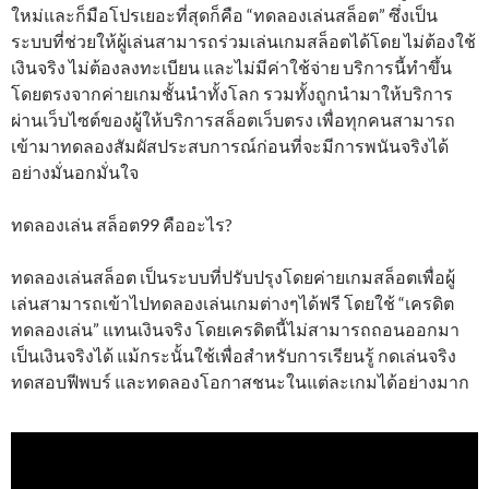
ใหม่และก็มือโปรเยอะที่สุดก็คือ “ทดลองเล่นสล็อต” ซึ่งเป็น
ระบบที่ช่วยให้ผู้เล่นสามารถร่วมเล่นเกมสล็อตได้โดย ไม่ต้องใช้
เงินจริง ไม่ต้องลงทะเบียน และไม่มีค่าใช้จ่าย บริการนี้ทำขึ้น
โดยตรงจากค่ายเกมชั้นนำทั้งโลก รวมทั้งถูกนำมาให้บริการ
ผ่านเว็บไซต์ของผู้ให้บริการสล็อตเว็บตรง เพื่อทุกคนสามารถ
เข้ามาทดลองสัมผัสประสบการณ์ก่อนที่จะมีการพนันจริงได้
อย่างมั่นอกมั่นใจ
ทดลองเล่น สล็อต99 คืออะไร?
ทดลองเล่นสล็อต เป็นระบบที่ปรับปรุงโดยค่ายเกมสล็อตเพื่อผู้
เล่นสามารถเข้าไปทดลองเล่นเกมต่างๆได้ฟรี โดยใช้ “เครดิต
ทดลองเล่น” แทนเงินจริง โดยเครดิตนี้ไม่สามารถถอนออกมา
เป็นเงินจริงได้ แม้กระนั้นใช้เพื่อสำหรับการเรียนรู้ กดเล่นจริง
ทดสอบฟีพบร์ และทดลองโอกาสชนะในแต่ละเกมได้อย่างมาก