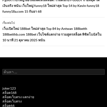
นำทาง
เงินจริง พนัน เว็บใหญ่ funny18 ใหม่ล่าสุด Top 54 by Kevin funny18
เรื่อง
funny18a.com 15 กันยา 68
เรื่องต่อไป
เว็บเปิดใหม่ 188bet ใหม่ล่าสุด Top 84 by Antwan 188betth
188betthb.com 188bet เว็บไซต์แตกง่าย รวมสูตรสล็อต พิชิตโบนัสใน
10 นาที 21 ตุลาคม 2025 พนัน
ค้นหา
สำหรับ:
joker123
สล็อต168
สล็อตเว็บตรง แตกง่าย
สล็อตเว็บตรง
สล็อต66