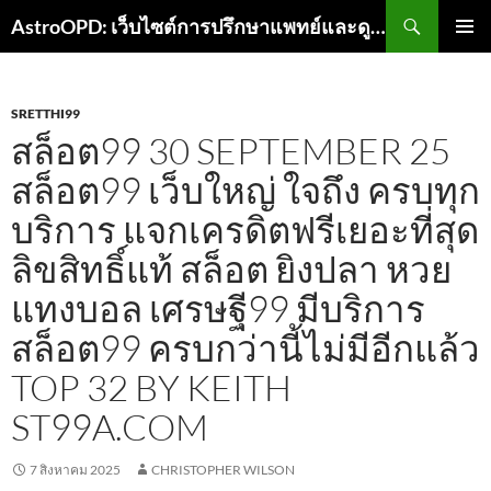
ค้นหา
AstroOPD: เว็บไซต์การปรึกษาแพทย์และดูแลสุขภาพ
ข้าม
เมนูหลัก
ไป
ยัง
เนื้อหา
SRETTHI99
สล็อต99 30 SEPTEMBER 25
สล็อต99 เว็บใหญ่ ใจถึง ครบทุก
บริการ แจกเครดิตฟรีเยอะที่สุด
ลิขสิทธิ์แท้ สล็อต ยิงปลา หวย
แทงบอล เศรษฐี99 มีบริการ
สล็อต99 ครบกว่านี้ไม่มีอีกแล้ว
TOP 32 BY KEITH
ST99A.COM
7 สิงหาคม 2025
CHRISTOPHER WILSON