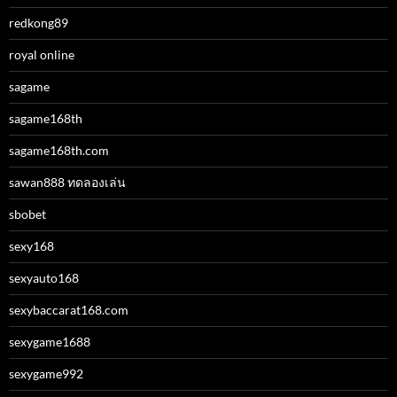
redkong89
royal online
sagame
sagame168th
sagame168th.com
sawan888 ทดลองเล่น
sbobet
sexy168
sexyauto168
sexybaccarat168.com
sexygame1688
sexygame992