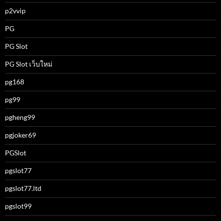
p2vvip
PG
PG Slot
PG Slot เว็บใหม่
pg168
pg99
pgheng99
pgjoker69
PGSlot
pgslot77
pgslot77.ltd
pgslot99