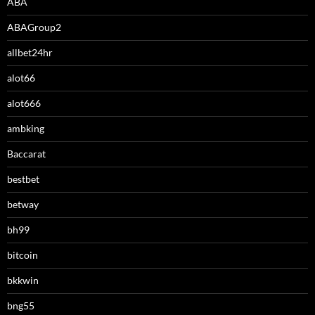
ABA
ABAGroup2
allbet24hr
alot66
alot666
ambking
Baccarat
bestbet
betway
bh99
bitcoin
bkkwin
bng55