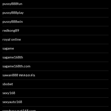
pussy888fun
pussy888play
pussy888win
redkong89
royal online
sagame
sagame168th
sagame168th.com
sawan888 ทดลองเล่น
sbobet
sexy168
sexyauto168
sexybaccarat168.com