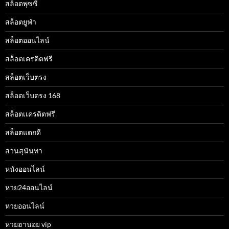
สล็อตพุซซี่
สล็อตยูฟ่า
สล็อตออนไลน์
สล็อตเครดิตฟรี
สล็อตเว็บตรง
สล็อตเว็บตรง 168
สล็อตเเครดิตฟรี
สล็อตแตกดี
สวนสุนันทา
หนังออนไลน์
หวย24ออนไลน์
หวยออนไลน์
หวยฮานอย vip