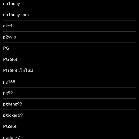
no1huay
no1huay.com
okc4
p2vvip
PG
PG Slot
PG Slot เว็บใหม่
pg168
pg99
pgheng99
pgjoker69
PGSlot
pgslot77