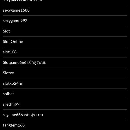
sexygame1688
sexygame992
Slot
Slot Online
slot168
Slotgame666 เข้าสู่ระบบ
Slotxo
slotxo24hr
soibet
sretthi99
ssgame666 เข้าสู่ระบบ
tangtem168