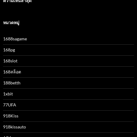
ความเห็นล่าสุด
หมวดหมู่
1688sagame
168pg
168slot
168สล็อต
188betth
1xbit
77UFA
918Kiss
918kissauto