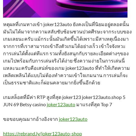
หตุผลที่เกมทางเข้า joker123auto ยังคงเป็นที่นิยมอยู่ตลอดนั้น
มันไม่ได้มาจากความสลับซับซ้อนชวนปวดศีรษะจากระบบของ
เกมเลยนะครับ แม้กระนั้นมันเกิดขึ้นได้เพราะมีสาเหตุเนื่องมา
จากการที่เราสามารถเข้าถึงตัวเกมได้อย่างเร็ว เข้าใจจังหวะ
การเล่นได้ตั้งแต่ทีแรก รวมทั้งยังสนุกกับรายละเอียดต่างๆของ
เกมไปพร้อมกับการเล่นจริงได้ง่าย ซึ่งความง่ายในการเล่นนี่
แหละนะครับคือเสน่ห์ของเกม joker123auto ที่ทำให้เกิดความ
เพลิดเพลินได้แบบไม่ต้องทำความเข้าใจเกมนาน การเล่นก็จะ
เป็นธรรมชาติและก็ผ่อนคลายมากยิ่งขึ้นอีกด้วย
เกมสล็อตที่มีค่า RTP สูงที่สุด joker123 joker123auto.shop 5
JUN 69 Betsy casino
joker123auto
มาแรงที่สุด Top 7
ขอขอบคุณมากอ้างอิงจาก
joker123auto
https://rebrand.ly/joker123auto-shop