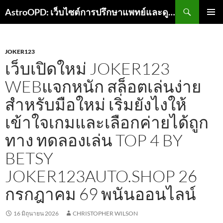
ค้นหา
AstroOPD: เว็บไซต์การปรึกษาแพทย์และดูแลสุขภาพ
ข้าม
เมนูหลัก
ไป
ยัง
เนื้อหา
JOKER123
เว็บเปิดใหม่ JOKER123
WEBแจกหนัก สล็อตเล่นง่าย
สำหรับมือใหม่ เริ่มยังไงให้
เข้าใจเกมและเลือกค่ายได้ถูก
ทาง ทดลองเล่น TOP 4 BY
BETSY
JOKER123AUTO.SHOP 26
กรกฎาคม 69 พนันออนไลน์
16 มิถุนายน 2026
CHRISTOPHER WILSON