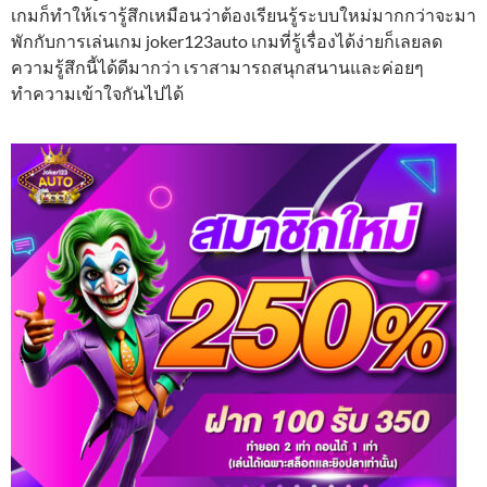
เกมก็ทำให้เรารู้สึกเหมือนว่าต้องเรียนรู้ระบบใหม่มากกว่าจะมา
พักกับการเล่นเกม joker123auto เกมที่รู้เรื่องได้ง่ายก็เลยลด
ความรู้สึกนี้ได้ดีมากว่า เราสามารถสนุกสนานและค่อยๆ
ทำความเข้าใจกันไปได้