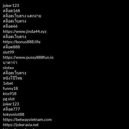
joker123
สล็อต168
สล็อตเว็บตรง แตกง่าย
สล็อตเว็บตรง
สล็อต66
https://www.jinda44.xyz
สล็อตเว็บตรง
https://bonus888.life
สล็อต888
slot99
https://www.pussy888fun.io
บาคาร่า
slotxo
สล็อตเว็บตรง
หนังโป๊ไทย
1xbet
funny18
kiss918
pg slot
joker123
สล็อต777
tokyoslot88
https://betwayvietnam.com
https://jokerasia.net