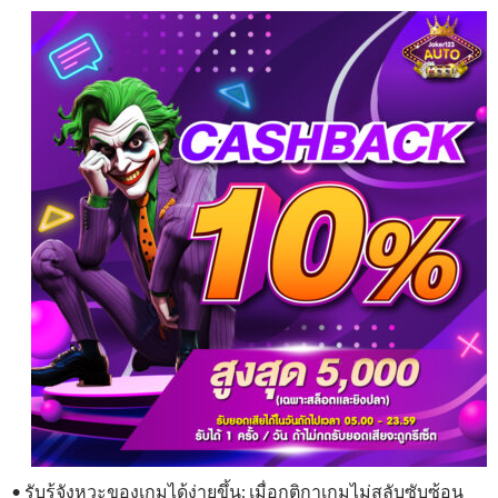
• รับรู้จังหวะของเกมได้ง่ายขึ้น: เมื่อกติกาเกมไม่สลับซับซ้อน