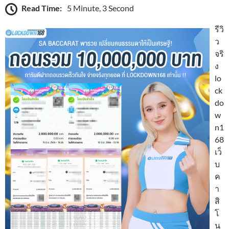
Read Time:
5 Minute, 3 Second
รีวิ
ว
จริ
ง
lo
ck
do
w
n1
68
เว็
บ
ค
า
สิ
โ
น