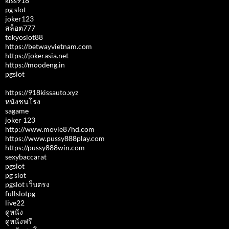
kiss918
pg slot
joker123
สล็อต777
tokyoslot88
https://betwayvietnam.com
https://jokerasia.net
https://moodeng.in
pgslot
https://918kissauto.xyz
หนังชนโรง
sagame
joker 123
http://www.movie87hd.com
https://www.pussy888play.com
https://pussy888win.com
sexybaccarat
pgslot
pg slot
pgslot เว็บตรง
fullslotpg
live22
ดูหนัง
ดูหนังฟรี