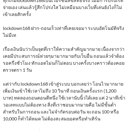
ทุกเกมlockdown168เป็นเวอร์ชันลิขสิทธิ์จริง ไม่มีการปรับเรท
จ่ายเอง เล่นแล้วรู้สึกโปร่งใส ไม่เหมือนบางเว็บที่เล่นยังไงก็ไม่
เข้าเลยสักครั้ง
lockdown168 ฝาก-ถอนเร็วเท่าที่เคยเจอมา ระบบอัตโนมัติจริง
ไม่มีเท
เรื่องเงินนับว่าเป็นจุดที่เราให้ความสำคัญมากมาย เนื่องจากว่า
เคยมีประสบการณ์ห่วยๆมามากมายกับเว็บอื่น ถอนแล้วจำต้อง
รอครึ่งชั่วโมง ทักแอดไม่นก็ไม่ตอบ บางครั้งบางคราวต้องคอย
ตรวจตรา 1 วัน
แต่ว่ากับ lockdown168 เข้าสู่ระบบ บอกเลยว่า โอนไวมากมาย
เพิ่มเงินเข้าใช้เวลาไม่ถึง 10 วินาที ถอนเงินครั้งแรก (1,200
บาท) ทดลองถอนตอนตีหนึ่ง ใช้เวลานับนิ้วได้เลย แค่ 2 นาทีเข้า
วอเลทแบบไม่ต้องทวง สิ่งที่เราชอบมากมายคือ ไม่มีขั้นต่ำ
สำหรับในการถอน และไม่จำกัดรอบต่อวัน จะถอน 100 หรือ
10,000 ก็ทำได้หมด ไม่ต้องสะสมยอดหรือทำเทิร์น