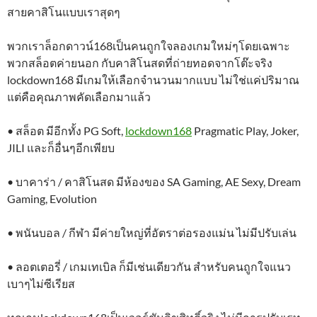
สายคาสิโนแบบเราสุดๆ
พวกเราล็อกดาวน์168เป็นคนถูกใจลองเกมใหม่ๆโดยเฉพาะ
พวกสล็อตค่ายนอก กับคาสิโนสดที่ถ่ายทอดจากโต๊ะจริง
lockdown168 มีเกมให้เลือกจำนวนมากแบบ ไม่ใช่แค่ปริมาณ
แต่คือคุณภาพคัดเลือกมาแล้ว
• สล็อต มีอีกทั้ง PG Soft,
lockdown168
Pragmatic Play, Joker,
JILI และก็อื่นๆอีกเพียบ
• บาคาร่า / คาสิโนสด มีห้องของ SA Gaming, AE Sexy, Dream
Gaming, Evolution
• พนันบอล / กีฬา มีค่ายใหญ่ที่อัตราต่อรองแม่น ไม่มีปรับเล่น
• ลอตเตอรี่ / เกมเทเบิล ก็มีเช่นเดียวกัน สำหรับคนถูกใจแนว
เบาๆไม่ซีเรียส