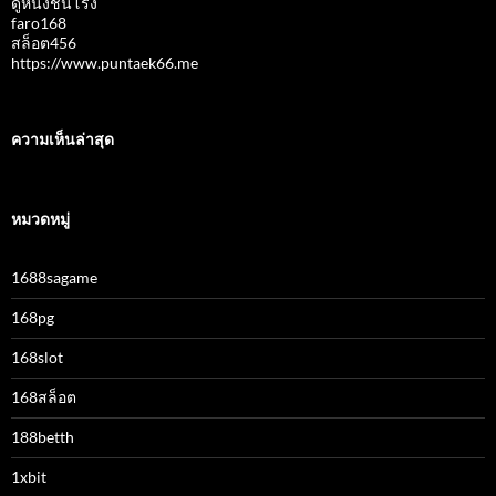
ดูหนังชนโรง
faro168
สล็อต456
https://www.puntaek66.me
ความเห็นล่าสุด
หมวดหมู่
1688sagame
168pg
168slot
168สล็อต
188betth
1xbit