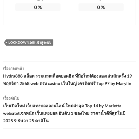
0
%
0
%
LOCKDOWN168 เข้าสู่ระบบ
เมนู
เรื่องก่อนหน้า
นำทาง
Hydra888 สล็อต รวมเกมสล็อตยอดฮิต ที่มือใหม่ต้องลองเล่นสักครั้ง 19
พฤศจิกา 2568 web ตรง casino เว็บใหญ่ เครดิตฟรี Top 97 by Marylin
เรื่อง
เรื่องต่อไป
เว็บเปิดใหม่ เว็บแทงบอลออนไลน์ ใหม่ล่าสุด Top 14 by Marietta
websiteแจกหนัก เว็บแทงบอล อันดับ 1 ของไทย ราคาน้ำดีที่สุดในปี
2025 9 ธันวา 25 คาสิโน