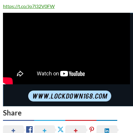
https://t.co/Jo7l32V0FW
Share