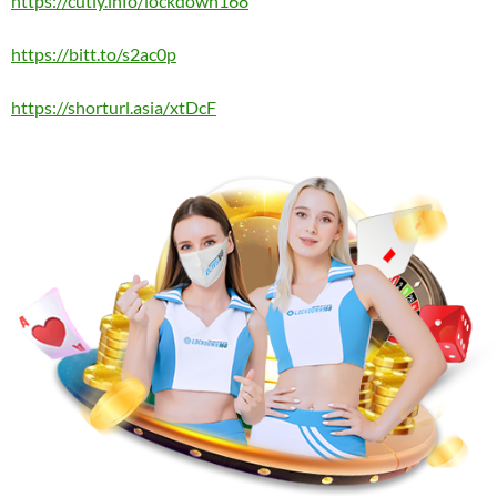
https://cutly.info/lockdown168
https://bitt.to/s2ac0p
https://shorturl.asia/xtDcF