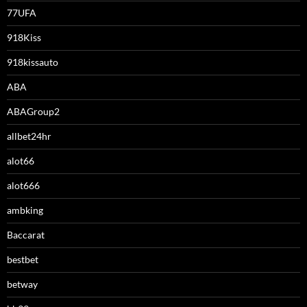
77UFA
918Kiss
918kissauto
ABA
ABAGroup2
allbet24hr
alot66
alot666
ambking
Baccarat
bestbet
betway