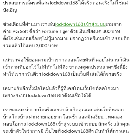
ประสบการณ์ตรงที่เล่น lockdown168 ได้จริง ถอนจริง ไม่ใช่แค่
บังเอิญ
ช่วงเดือนที่ผ่านมา เราเล่น
lockdown168 เข้าสู่ระบบ
เกมจาก
ค่าย PG Soft ชื่อว่า Fortune Tiger ด้วยเงินเพียงแค่ 300 บาท
ตั้งใจเล่นแบบเรื่อยๆไม่บู๊มากมาย ปรากฏว่าฟรีเกมเข้า 2 รอบติด
รวมแล้วได้แทบ 3,000 บาท!
แน่ๆว่าพอใช้ยอดตามเป้า เรากดถอนโดยทันที คอยไม่นานก็เงิน
เข้าตามที่บอกไว้ ไม่มีหัก ไม่มีดึง ขาดเหตุผลประหลาดๆซึ่งนี้ยิ่ง
ทำให้เราการันตีว่า lockdown168 เป็นเว็บที่ เล่นได้ก็จ่ายจริง
เหมาะกับอีกทั้งมือใหม่แล้วก็ผู้ที่เคยโดนเว็บไซต์คดโกงมา
เพราะระบบ lockdown168 เขาดีจนเชื่อใจได้
เราขอแนะนำจากใจจริงเลยว่า ถ้าเกิดคุณเคยเล่นเว็บที่หลอก
บ้าง โกงบ้าง ฝากง่ายถอยยาก โอนช้า แอดมินเงียบ… ทดลอง
มอบโอกาส lockdown168 เข้าสู่ระบบ เข้าระบบ สักครั้ง แล้วคุณ
จะเข้าหัวใจว่าการมี เว็บไซต์lockdown168ดีๆ มันทำให้การเล่น