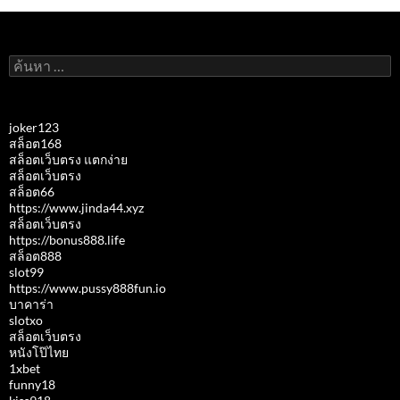
ค้นหา
สำหรับ:
joker123
สล็อต168
สล็อตเว็บตรง แตกง่าย
สล็อตเว็บตรง
สล็อต66
https://www.jinda44.xyz
สล็อตเว็บตรง
https://bonus888.life
สล็อต888
slot99
https://www.pussy888fun.io
บาคาร่า
slotxo
สล็อตเว็บตรง
หนังโป๊ไทย
1xbet
funny18