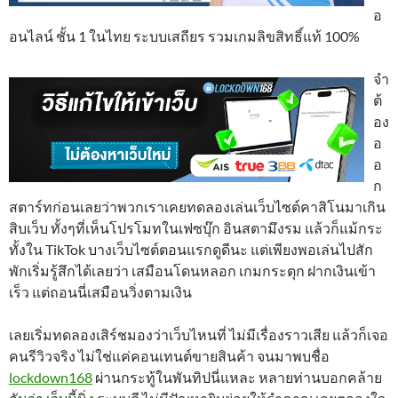
อ
อนไลน์ ชั้น 1 ในไทย ระบบเสถียร รวมเกมลิขสิทธิ์แท้ 100%
จำ
ต้
อง
อ
อ
ก
สตาร์ทก่อนเลยว่าพวกเราเคยทดลองเล่นเว็บไซต์คาสิโนมาเกิน
สิบเว็บ ทั้งๆที่เห็นโปรโมทในเฟซบุ๊ก อินสตามึงรม แล้วก็แม้กระ
ทั้งใน TikTok บางเว็บไซต์ตอนแรกดูดีนะ แต่เพียงพอเล่นไปสัก
พักเริ่มรู้สึกได้เลยว่า เสมือนโดนหลอก เกมกระตุก ฝากเงินเข้า
เร็ว แต่ถอนนี่เสมือนวิ่งตามเงิน
เลยเริ่มทดลองเสิร์ชมองว่าเว็บไหนที่ ไม่มีเรื่องราวเสีย แล้วก็เจอ
คนรีวิวจริง ไม่ใช่แค่คอนเทนต์ขายสินค้า จนมาพบชื่อ
lockdown168
ผ่านกระทู้ในพันทิปนี่แหละ หลายท่านบอกคล้าย