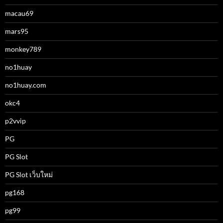
macau69
mars95
monkey789
no1huay
no1huay.com
okc4
p2vvip
PG
PG Slot
PG Slot เว็บใหม่
pg168
pg99