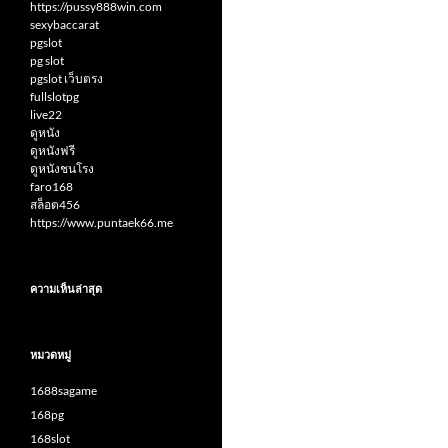
https://pussy888win.com
sexybaccarat
pgslot
pg slot
pgslot เว็บตรง
fullslotpg
live22
ดูหนัง
ดูหนังฟรี
ดูหนังชนโรง
faro168
สล็อต456
https://www.puntaek66.me
ความเห็นล่าสุด
หมวดหมู่
1688sagame
168pg
168slot