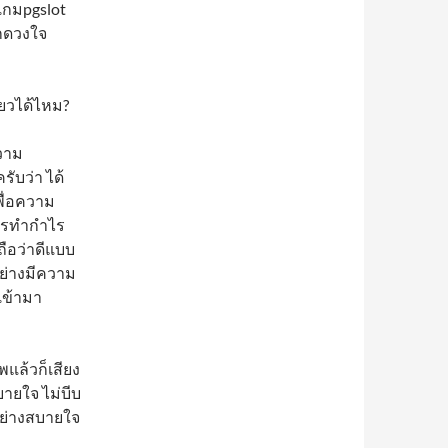
นเกมpgslot
ูกดวงใจ
ียวได้ไหม?
ความ
รับว่า ได้
พื่อความ
การทำกำไร
ถือว่าดีแบบ
ย่างมีความ
เข้ามา
แล้วก็เสียง
บายใจ ไม่บีบ
้อย่างสบายใจ