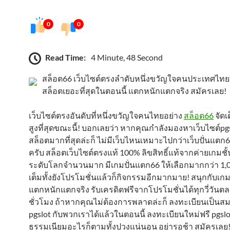
0
0
Read Time:
4 Minute, 48 Second
สล็อต66 เว็บไซต์ตรงลำดับหนึ่งขวัญใจคนประเทศไทย 
สล็อตเยอะที่สุดในตอนนี้ แตกหนักแตกจริง สมัครเลย!
เว็บไซต์ตรงอันดับที่หนึ่งขวัญใจคนไทยอย่าง
สล็อต66
จัดเ
สูงที่สุดขณะนี้! บอกเลยว่า หากคุณกำลังมองหาเว็บไซต์pgsl
สล็อตมากที่สุดล่ะก็ ไม่มีเว็บไหนเหมาะไปกว่าเว็บปั่นแตก6
ครับ สล็อตเว็บไซต์ตรงแท้ 100% ลิขสิทธิ์แท้จากค่ายเกมช
ระดับโลกจำนวนมาก มีเกมปั่นแตก66 ให้เลือกมากกว่า 1,0
เต็มทั้งยังโปรโมชั่นแล้วก็กิจกรรมอีกมากมาย! สนุกกับเก
แตกหนักแตกจริง รับเครดิตฟรีจากโปรโมชั่นได้ทุกวี่วันต
ชั่วโมง ถ้าหากคุณไม่ต้องการพลาดล่ะก็ ลงทะเบียนเป็นส
pgslot กับพวกเราได้แล้วในตอนนี้ ลงทะเบียนใหม่ฟรี pgslot
ธรรมเนียมอะไรก็ตามทั้งปวงแน่นอน อย่ารอช้า สมัครเลย