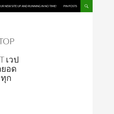
OUR NEW SITE UP AND RUNNING IN NO TIME!
PIN POSTS
 TOP
 เวป
ตยอด
ทุก