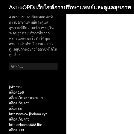
ค้นหา
AstroOPD: เว็บไซต์การปรึกษาแพทย์และดูแลสุขภาพ
AstroOPD: พบกับแพลตฟอร์ม
การปรึกษาแพทย์และดูแล
สุขภาพที่มีความเชี่ยวชาญใน
ระดับสูง ด้วยบริการที่หลาก
หลายและรวดเร็ว ทำให้คุณ
สามารถรับคำปรึกษาและการ
ดูแลสุขภาพอย่างมืออาชีพได้ใน
ทุกเรื่อง
ค้นหา
สำหรับ:
joker123
สล็อต168
สล็อตเว็บตรง แตกง่าย
สล็อตเว็บตรง
สล็อต66
https://www.jinda44.xyz
สล็อตเว็บตรง
https://bonus888.life
สล็อต888