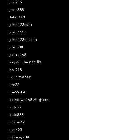
jinda55
jinda888
Joker123
joker123auto
joker123th
joker123th.co.in
juad888
judhai168
kingdom66 ทางเข้า
kiss918
lion123สล็อต
live22
live22slot
lockdown168 เข้าสู่ระบบ
lotto77
lotto888
macau69
mars95
monkey789