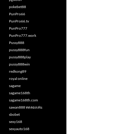
pokebet88
PunPro66
PunPro66.tv
PunPro777
PunPro777.work
Pussy888
pussy888fun
pussy888play
pussy888win
redkong89
royal online
sagame
sagame168th
sagame168th.com
sawan888 ทดลองเล่น
sbobet
sexy168
sexyauto168