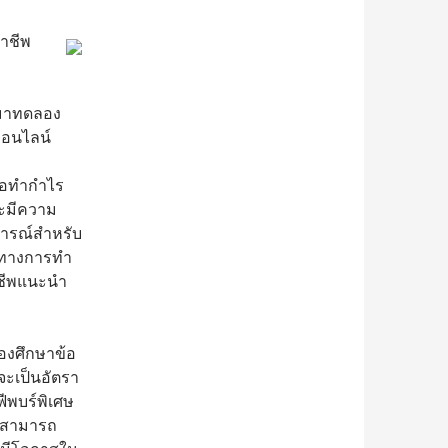
อาชีพ
องมาทดลอง
ออนไลน์
ื่อทำกำไร
ละมีความ
บการณ์สำหรับ
นวทางการทำ
อาชีพแนะนำ
้องศึกษาข้อ
จะเป็นอัตรา
ีพบร์พิเศษ
ุณสามารถ