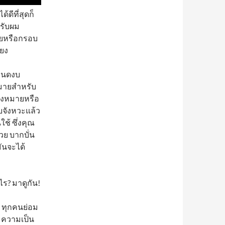
้ดีที่สุดก็
รับผม
่ายหรือกรอบ
่ยง
ำหนดงบ
หมายสำหรับ
ุ่งหมายหรือ
บจังหวะแล้ว
ช้ ซึ่งคุณ
วย บากบั่น
ันจะได้
ร? มาดูกัน!
ม ทุกคนย่อม
ามความเป็น