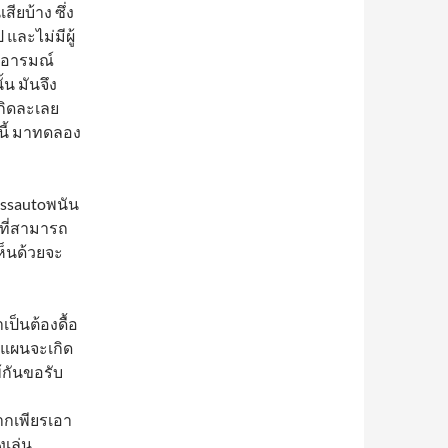
สียบ้าง ซึ่ง
และไม่มีผู้
ารอารมณ์
้น มันจึง
เกิดละเลย
ุนี้ มาทดลอง
issautoพนัน
ิที่สามารถ
ห็นด้วยจะ
เป็นต้องดื้อ
มแผนจะเกิด
้กันขอรับ
พากเพียรเอา
งเล่น