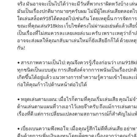
จริง มันอาจจะเป็นไปได้ว่าจะมีวันที่พวกเราผิดหวังบ้าง เล่นเ
มันเป็นเรื่องปกติมากมายๆครับผม ไม่มีผู้ใดเล่นเสียตลอดไป 
ใดเล่นสล็อต918ได้ตลอดไปเช่นกัน โดยเหตุนั้น การจัดก
ขณะที่คุณเล่น918kiss เว็บไซต์ตรงไม่ผ่านเอเย่นต์แล้วเสียนั
เป็นเรื่องที่ไม่สมควรละเลยเลยล่ะนะครับ เพราะเหตุว่าถ้า
อาจจะส่งผลให้คุณกลับมาเล่นใหม่ก็ยังเสียอีกก็ได้ ด้วยเหต
กัน!
• สารภาพความเป็นไป: คุณจึงควรรู้เรื่องก่อนว่า เกม918k
ทุกชนิดเป็นแบบสุ่ม การเสียตังค์จากการพนันเป็นเรื่องปกต
เกิดขึ้นได้อยู่แล้ว แนวทางการทำความรู้ความเข้าใจและเ
ก่อให้คุณก้าวไปด้านหน้าต่อไปได้
• หยุดเล่นตามแผน: เมื่อไรก็ตามที่คุณเริ่มเล่นเสีย คุณไม่จำ
ด้านเล่นตามแผนที่วางเอาไว้เลยจ๊าครับ ถึงแม้การเล่นตา
เรื่องที่ดี แต่การเปลี่ยนแปลงตามสถานการณ์ก็สำคัญไม่แพ
• เบี่ยงเบนความพึงพอใจ: เมื่อคุณรู้สึกไม่ดีที่เล่นเสีย อย่า
คืนด้วยการเพิ่มเงินลงทุนโดยเด็ดขาด เนื่องจากว่าคุณกำลั