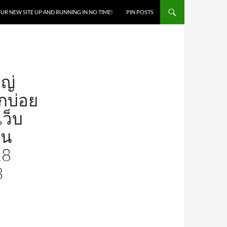
OUR NEW SITE UP AND RUNNING IN NO TIME!
PIN POSTS
ญ่
กบ่อย
ว็บ
่น
18
3