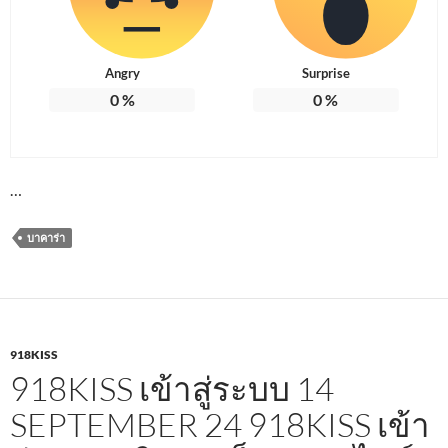
Angry
Surprise
0
%
0
%
…
บาคาร่า
918KISS
918KISS เข้าสู่ระบบ 14
SEPTEMBER 24 918KISS เข้า