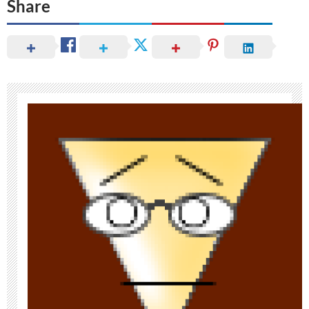
Share