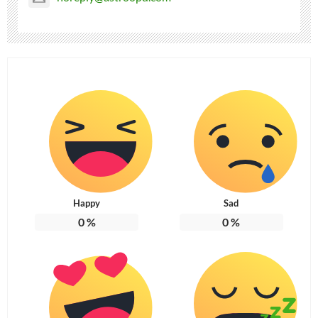
Happy
Sad
0
%
0
%