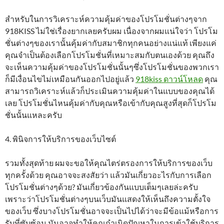
สำหรับในการวิเคราะห์ความคุ้มค่าของโปรโมชั่นต่างๆจาก
918KISS ไม่ใช่เรื่องยากเลยครับผม เนื่องจากผมแน่ใจว่า โปรโม
ชั่นต่างๆของเรานั้นคุ้มค่ากับสมาชิกทุกคนอย่างแน่แท้ เพียงแค่
คุณจำเป็นต้องเลือกโปรโมชั่นที่เหมาะสมกับตนเองด้วย คุณถึง
จะเห็นความคุ้มค่าของโปรโมชั่นนั้นๆซึ่งโปรโมชั่นของพวกเรา
ก็มีเงื่อนไขไม่เหมือนกันออกไปอยู่แล้ว
918kiss ดาวน์โหลด
คุณ
สามารถวิเคราะห์แล้วก็ประเมินความคุ้มค่าในแบบของคุณได้
เลย โปรโมชั่นไหนคุ้มค่ากับคุณหรือเข้ากับคุณสูงที่สุดก็โปรโม
ชั่นนั้นแหละครับ
4. พินิจการให้บริการของเว็บไซต์
รวมทั้งสุดท้าย ผมจะขอให้คุณไตร่ตรองการให้บริการของเว็บ
ทุกครั้งด้วย คุณอาจจะสงสัยว่า แล้วมันเกี่ยวอะไรกับการเลือก
โปรโมชั่นต่างๆด้วย? มันเกี่ยวข้องกันแบบเต็มๆเลยล่ะครับ
เพราะว่าโปรโมชั่นต่างๆบนเว็บมันแสดงให้เห็นถึงความตั้งใจ
ของเว็บ ซึ่งบางโปรโมชั่นอาจจะเป็นไปได้ว่าจะมีข้อแม้หรือการ
รับที่ซับซ้อน มันอาจทำให้คุณกำเนิดปัญหาในการเข้าใช้บริการ