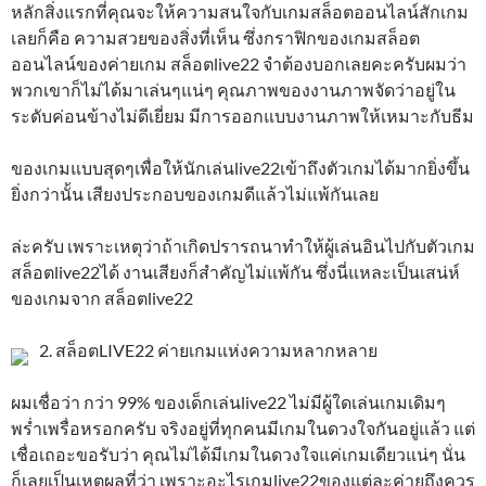
หลักสิ่งแรกที่คุณจะให้ความสนใจกับเกมสล็อตออนไลน์สักเกม
เลยก็คือ ความสวยของสิ่งที่เห็น ซึ่งกราฟิกของเกมสล็อต
ออนไลน์ของค่ายเกม สล็อตlive22 จำต้องบอกเลยคะครับผมว่า
พวกเขาก็ไม่ได้มาเล่นๆแน่ๆ คุณภาพของงานภาพจัดว่าอยู่ใน
ระดับค่อนข้างไม่ดีเยี่ยม มีการออกแบบงานภาพให้เหมาะกับธีม
ของเกมแบบสุดๆเพื่อให้นักเล่นlive22เข้าถึงตัวเกมได้มากยิ่งขึ้น
ยิ่งกว่านั้น เสียงประกอบของเกมดีแล้วไม่แพ้กันเลย
ล่ะครับ เพราะเหตุว่าถ้าเกิดปรารถนาทำให้ผู้เล่นอินไปกับตัวเกม
สล็อตlive22ได้ งานเสียงก็สำคัญไม่แพ้กัน ซึ่งนี่แหละเป็นเสน่ห์
ของเกมจาก สล็อตlive22
2. สล็อตLIVE22 ค่ายเกมแห่งความหลากหลาย
ผมเชื่อว่า กว่า 99% ของเด็กเล่นlive22 ไม่มีผู้ใดเล่นเกมเดิมๆ
พร่ำเพรื่อหรอกครับ จริงอยู่ที่ทุกคนมีเกมในดวงใจกันอยู่แล้ว แต่
เชื่อเถอะขอรับว่า คุณไม่ได้มีเกมในดวงใจแค่เกมเดียวแน่ๆ นั่น
ก็เลยเป็นเหตุผลที่ว่า เพราะอะไรเกมlive22ของแต่ละค่ายถึงควร