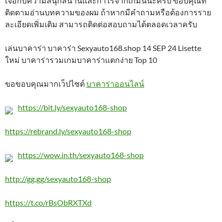
เจอกับความสนุกสนานและกำไรจากเกมนี้นะครับ ขอบคุณที่
ติดตามอ่านบทความของผม ถ้าหากมีคำถามหรือต้องการราย
ละเอียดเพิ่มเติม สามารถติดต่อสอบถามได้ตลอดเวลาครับ
เล่นบาคาร่า บาคาร่า Sexyauto168.shop 14 SEP 24 Lisette
ใหม่ บาคาร่ารวมเกมบาคาร่าแตกง่าย Top 10
ขอขอบคุณมากเว็ปไซต์
บาคาร่าออนไลน์
https://bit.ly/sexyauto168-shop
https://rebrand.ly/sexyauto168-shop
https://wow.in.th/sexyauto168-shop
http://gg.gg/sexyauto168-shop
https://t.co/rBsObRXTXd