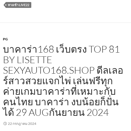
ทางเข้า LIVE22
PG
บาคาร่า168 เว็บตรง TOP 81
BY LISETTE
SEXYAUTO168.SHOP ดีลเลอ
ร์สาวสวยแจกไพ่ เล่นฟรีทุก
ค่ายเกมบาคาร่าที่เหมาะกับ
คนไทย บาคาร่า งบน้อยก็ปั่น
ได้ 29 AUGกันยายน 2024
22 กรกฎาคม 2024