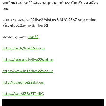
ทะเบียนใหม่live22แล้วมาสนุกสนานกับเรากันครับผม สมัคร
เลย!
เว็บตรง สล็อตlive22 live22slot.us 8 AUG 2567 Anja casino
สล็อตlive22แตกหนัก Top 52
ขอขอบคุณweb
live22
https://bit.ly/live22slot-us
https://rebrand.ly/live22slot-us
https://wow.in.th/live22slot-us
http://gg.gg/live22slot-us
https://t.co/3ZRrET24RC