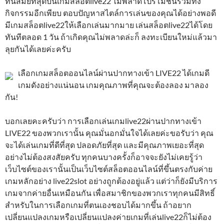
ทันสมัยที่สุดบนเกมสล็อตlive22 ไม่พลาดโปรโมชั่นรวมทั้ง
กิจกรรมอีกเพียบ ตอบปัญหาสไตล์การเล่นของคุณได้อย่างพอดี
มีเกมสล็อตlive22ให้เลือกเล่นมากมาย เล่นสล็อตlive22ได้โดย
ทันทีตลอด 1 วัน ถ้าเกิดคุณไม่พลาดล่ะก็ ลงทะเบียนใหม่แล้วมา
ลุยกันได้เลยค่ะครับ
เลือกเกมสล็อตออนไลน์ผ่านปากทางเข้า LIVE22 ได้เกมดี
เกมดังอย่างแน่นอน เกมคุณภาพที่คุณจะต้องลอง มาลอง
กัน!
บอกเลยคะครับว่า การเลือกเล่นเกมlive22ผ่านปากทางเข้า
LIVE22 ของพวกเรานั้น คุณมั่นอกมั่นใจได้เลยค่ะขอรับว่า คุณ
จะได้เล่นเกมที่ดีที่สุด ปลอดภัยที่สุด และมีคุณภาพเยอะที่สุด
อย่างไม่ต้องสงสัยครับ ทุกคนบางครั้งก็อาจจะยังไม่เคยรู้ว่า
เว็บไซต์ของเรานั้นเป็นเว็บไซต์สล็อตออนไลน์ที่ขึ้นตรงกับค่าย
เกมหลักอย่าง live22slot อย่างถูกต้องอยู่แล้ว แต่ว่าก็ยังมีบริการ
เกมจากค่ายอื่นเหมือนกัน เพื่อสมาชิกของพวกเราทุกคนมีสิทธิ์
สำหรับในการเลือกเกมที่ตนเองชอบได้มากขึ้น ถ้าอยาก
เปลี่ยนแปลงเกมหรือเปลี่ยนแปลงค่ายเกมที่เล่นlive22ก็ไม่ต้อง