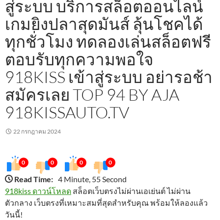
สู่ระบบ บริการสล็อตออนไลน์
เกมยิงปลาสุดมันส์ ลุ้นโชคได้
ทุกชั่วโมง ทดลองเล่นสล็อตฟรี
ตอบรับทุกความพอใจ
918KISS เข้าสู่ระบบ อย่ารอช้า
สมัครเลย TOP 94 BY AJA
918KISSAUTO.TV
22 กรกฎาคม 2024
0
0
0
0
Read Time:
4 Minute, 55 Second
918kiss ดาวน์โหลด
สล็อตเว็บตรงไม่ผ่านเอเย่นต์ ไม่ผ่าน
ตัวกลาง เว็บตรงที่เหมาะสมที่สุดสำหรับคุณ พร้อมให้ลองแล้ว
วันนี้!