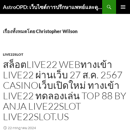
ค้นหา
AstroOPD: เว็บไซต์การปรึกษาแพทย์และดูแลสุขภาพ
ข้าม
เมนูหลัก
ไป
ยัง
เนื้อหา
เรื่องทั้งหมดโดย Christopher Wilson
LIVE22SLOT
สล็อตLIVE22 WEBทางเข้า
LIVE22 ผ่านเว็บ 27 ส.ค. 2567
CASINOเว็บเปิดใหม่ ทางเข้า
LIVE22 ทดลองเล่น TOP 88 BY
ANJA LIVE22SLOT
LIVE22SLOT.US
22 กรกฎาคม 2024