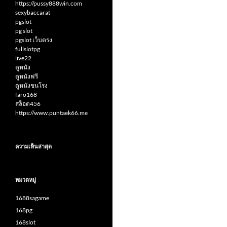
https://pussy888win.com
sexybaccarat
pgslot
pg slot
pgslot เว็บตรง
fullslotpg
live22
ดูหนัง
ดูหนังฟรี
ดูหนังชนโรง
faro168
สล็อต456
https://www.puntaek66.me
ความเห็นล่าสุด
หมวดหมู่
1688sagame
168pg
168slot