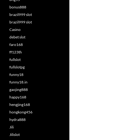
bonus888
brazil999 slot
brazil999 slot
Casino
debet slot
faro168
ff123th
fullslot
fullslotpg
funny18
funny18.in
gaojing888
happy168
hengjing168
hongkong456
hydra888
Jili
Jilislot