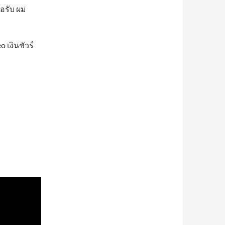
ขอรับ ผม
 เงินชัวร์