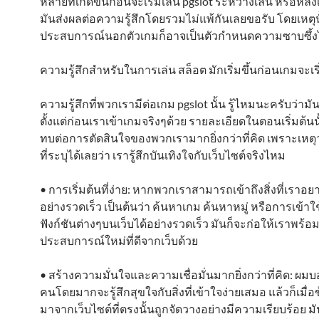
หลายทีเกิดขึ้นก่อนจะเริ่มเล่น pgslot ระหว่างเล่น หรือหลังเ
มันส่งผลต่อความรู้สึกโดยรวมไม่แพ้กันเลยขอรับ โดยเหตุน
ประสบการณ์นอกตัวเกมก็อาจเป็นตัวกำหนดความซาบซึ้งไ
ความรู้สึกสำหรับในการเล่น สล็อต มักเริ่มขึ้นก่อนเกมจะเริ
ความรู้สึกที่พวกเรามีต่อเกม pgslot นั้น รู้ไหมนะครับว่ามัน
ตั้งแต่ก่อนเราเข้าเกมจริงๆด้วย รายละเอียดในตอนเริ่มต้น
ทบต่อการตัดสินใจของพวกเรามากยิ่งกว่าที่คิด เพราะเหตุว
ที่ระบุได้เลยว่า เรารู้สึกบันเทิงใจกับเว็บไซต์จริงไหม
• การเริ่มต้นที่ง่าย: หากพวกเราสามารถเข้าถึงสิ่งที่เราอยา
อย่างรวดเร็ว เป็นต้นว่า ค้นหาเกม ค้นหาหมู่ หรือการเข้าใ
ฟังก์ชันต่างๆบนเว็บได้อย่างรวดเร็ว มันก็จะก่อให้เราพร้อม
ประสบการณ์ใหม่ที่ดีจากเว็บด้วย
• สร้างความมั่นใจและความเชื่อมั่นมากยิ่งกว่าที่คิด: ผม
คนโดยมากจะรู้สึกสุขใจกับสิ่งที่เข้าใจง่ายเสมอ แล้วก็เมื่อข้
มาจากเว็บไซต์ที่ตรงนั้นถูกจัดวางอย่างมีความเรียบร้อย ม