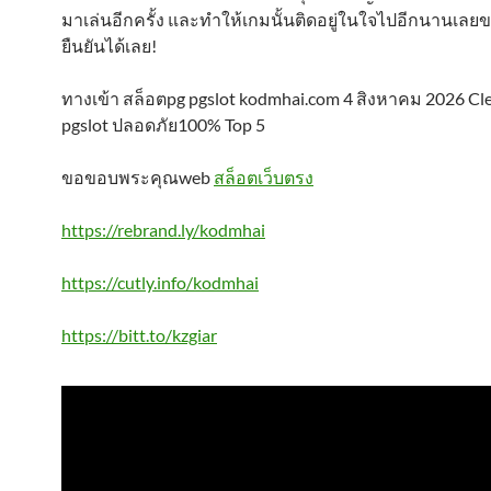
มาเล่นอีกครั้ง และทำให้เกมนั้นติดอยู่ในใจไปอีกนานเลย
ยืนยันได้เลย!
ทางเข้า สล็อตpg pgslot kodmhai.com 4 สิงหาคม 2026 Cleo
pgslot ปลอดภัย100% Top 5
ขอขอบพระคุณweb
สล็อตเว็บตรง
https://rebrand.ly/kodmhai
https://cutly.info/kodmhai
https://bitt.to/kzgiar