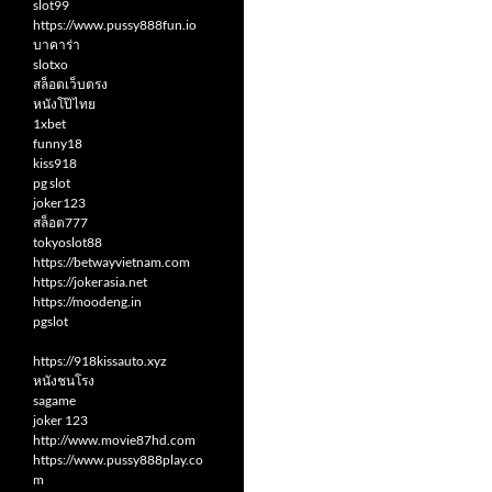
slot99
https://www.pussy888fun.io
บาคาร่า
slotxo
สล็อตเว็บตรง
หนังโป๊ไทย
1xbet
funny18
kiss918
pg slot
joker123
สล็อต777
tokyoslot88
https://betwayvietnam.com
https://jokerasia.net
https://moodeng.in
pgslot
https://918kissauto.xyz
หนังชนโรง
sagame
joker 123
http://www.movie87hd.com
https://www.pussy888play.co
m