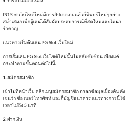
• การอัปเดตต่อเนื่อง
PG Slot เว็บไซต์ใหม่มีการอัปเดตเกมแล้วก็ฟีพบร์ใหม่ๆอย่าง
สม่ำเสมอ เพื่อผู้เล่นได้สัมผัสประสบการณ์ที่สดใหม่และไม่น่า
รำคาญ
แนวทางเริ่มต้นเล่น PG Slot เว็บใหม่
การเริ่มเล่น PG Slot เว็บไซต์ใหม่นั้นไม่สลับซับซ้อน เพียงแค่
กระทำตามขั้นตอนต่อไปนี้:
1. สมัครสมาชิก
เข้าไปที่หน้าเว็บ คลิกเมนูสมัครสมาชิก กรอกข้อมูลเบื้องต้น ดัง
เช่นว่า ชื่อ เบอร์โทรศัพท์ และก็บัญชีธนาคาร แนวทางการนี้ใช้
เวลาไม่ถึง 5 นาที
2. ฝากเงิน