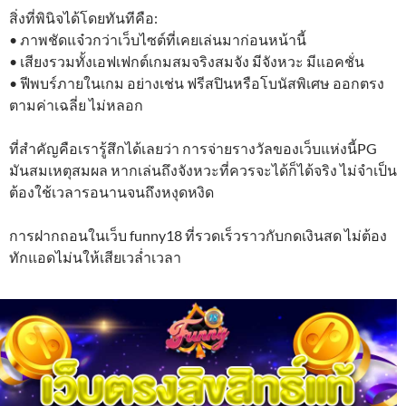
สิ่งที่พินิจได้โดยทันทีคือ:
• ภาพชัดแจ๋วกว่าเว็บไซต์ที่เคยเล่นมาก่อนหน้านี้
• เสียงรวมทั้งเอฟเฟกต์เกมสมจริงสมจัง มีจังหวะ มีแอคชั่น
• ฟีพบร์ภายในเกม อย่างเช่น ฟรีสปินหรือโบนัสพิเศษ ออกตรง
ตามค่าเฉลี่ย ไม่หลอก
ที่สำคัญคือเรารู้สึกได้เลยว่า การจ่ายรางวัลของเว็บแห่งนี้PG
มันสมเหตุสมผล หากเล่นถึงจังหวะที่ควรจะได้ก็ได้จริง ไม่จำเป็น
ต้องใช้เวลารอนานจนถึงหงุดหงิด
การฝากถอนในเว็บ funny18 ที่รวดเร็วราวกับกดเงินสด ไม่ต้อง
ทักแอดไม่นให้เสียเวล่ำเวลา