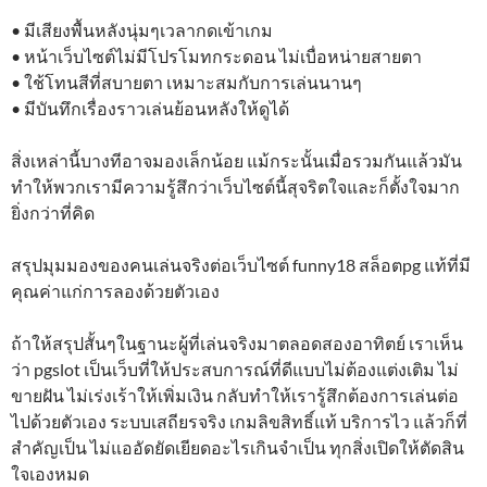
• มีเสียงพื้นหลังนุ่มๆเวลากดเข้าเกม
• หน้าเว็บไซต์ไม่มีโปรโมทกระดอน ไม่เบื่อหน่ายสายตา
• ใช้โทนสีที่สบายตา เหมาะสมกับการเล่นนานๆ
• มีบันทึกเรื่องราวเล่นย้อนหลังให้ดูได้
สิ่งเหล่านี้บางทีอาจมองเล็กน้อย แม้กระนั้นเมื่อรวมกันแล้วมัน
ทำให้พวกเรามีความรู้สึกว่าเว็บไซต์นี้สุจริตใจและก็ตั้งใจมาก
ยิ่งกว่าที่คิด
สรุปมุมมองของคนเล่นจริงต่อเว็บไซต์ funny18 สล็อตpg แท้ที่มี
คุณค่าแก่การลองด้วยตัวเอง
ถ้าให้สรุปสั้นๆในฐานะผู้ที่เล่นจริงมาตลอดสองอาทิตย์ เราเห็น
ว่า pgslot เป็นเว็บที่ให้ประสบการณ์ที่ดีแบบไม่ต้องแต่งเติม ไม่
ขายฝัน ไม่เร่งเร้าให้เพิ่มเงิน กลับทำให้เรารู้สึกต้องการเล่นต่อ
ไปด้วยตัวเอง ระบบเสถียรจริง เกมลิขสิทธิ์แท้ บริการไว แล้วก็ที่
สำคัญเป็น ไม่แออัดยัดเยียดอะไรเกินจำเป็น ทุกสิ่งเปิดให้ตัดสิน
ใจเองหมด