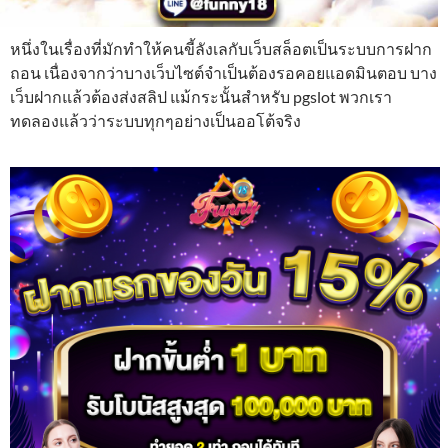
หนึ่งในเรื่องที่มักทำให้คนขี้ลังเลกับเว็บสล็อตเป็นระบบการฝาก
ถอน เนื่องจากว่าบางเว็บไซต์จำเป็นต้องรอคอยแอดมินตอบ บาง
เว็บฝากแล้วต้องส่งสลิป แม้กระนั้นสำหรับ pgslot พวกเรา
ทดลองแล้วว่าระบบทุกๆอย่างเป็นออโต้จริง