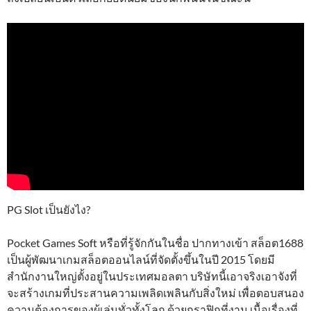
PG Slot เป็นยังไง?
Pocket Games Soft หรือที่รู้จักกันในชื่อ ปากทางเข้า สล็อต1688
เป็นผู้พัฒนาเกมสล็อตออนไลน์ที่จัดตั้งขึ้นในปี 2015 โดยมี
สำนักงานใหญ่ตั้งอยู่ในประเทศมอลตา บริษัทนี้เอาจริงเอาจังที่
จะสร้างเกมที่ประสานความเพลิดเพลินกับสิ่งใหม่ เพื่อตอบสนอง
ความต้องการของผู้เล่นทั่วทั้งโลก ด้วยกราฟิกที่งาม เนื้อเรื่องที่