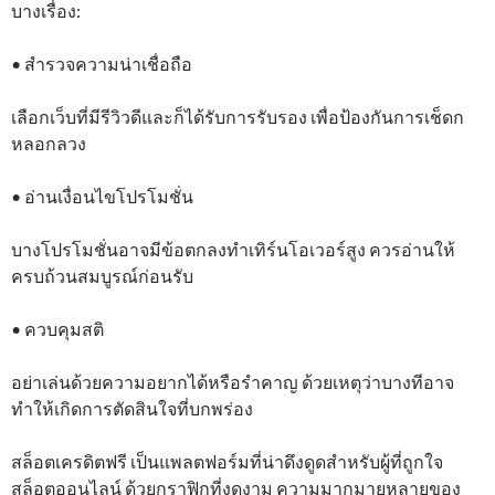
บางเรื่อง:
• สำรวจความน่าเชื่อถือ
เลือกเว็บที่มีรีวิวดีและก็ได้รับการรับรอง เพื่อป้องกันการเช็ดก
หลอกลวง
• อ่านเงื่อนไขโปรโมชั่น
บางโปรโมชั่นอาจมีข้อตกลงทำเทิร์นโอเวอร์สูง ควรอ่านให้
ครบถ้วนสมบูรณ์ก่อนรับ
• ควบคุมสติ
อย่าเล่นด้วยความอยากได้หรือรำคาญ ด้วยเหตุว่าบางทีอาจ
ทำให้เกิดการตัดสินใจที่บกพร่อง
สล็อตเครดิตฟรี เป็นแพลตฟอร์มที่น่าดึงดูดสำหรับผู้ที่ถูกใจ
สล็อตออนไลน์ ด้วยกราฟิกที่งดงาม ความมากมายหลายของ