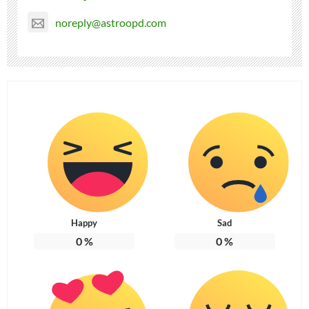
noreply@astroopd.com
Happy
Sad
0
%
0
%