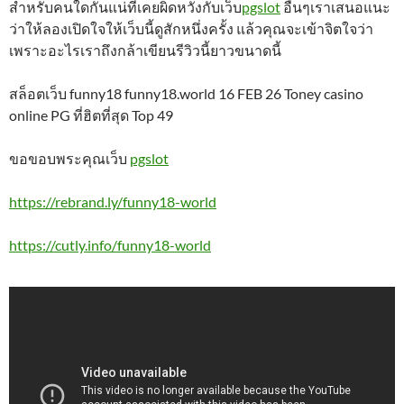
สำหรับคนใดกันแน่ที่เคยผิดหวังกับเว็บ
pgslot
อื่นๆเราเสนอแนะ
ว่าให้ลองเปิดใจให้เว็บนี้ดูสักหนึ่งครั้ง แล้วคุณจะเข้าจิตใจว่า
เพราะอะไรเราถึงกล้าเขียนรีวิวนี้ยาวขนาดนี้
สล็อตเว็บ funny18 funny18.world 16 FEB 26 Toney casino
online PG ที่ฮิตที่สุด Top 49
ขอขอบพระคุณเว็บ
pgslot
https://rebrand.ly/funny18-world
https://cutly.info/funny18-world