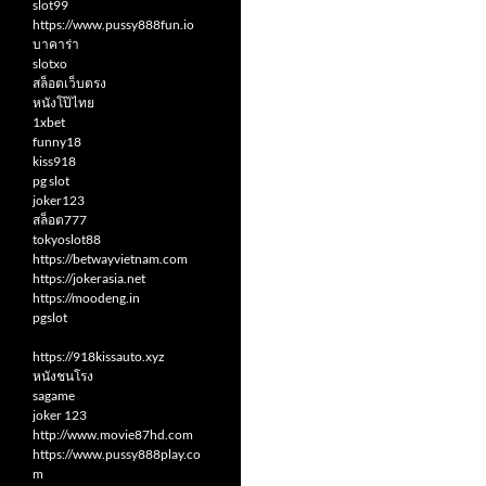
slot99
https://www.pussy888fun.io
บาคาร่า
slotxo
สล็อตเว็บตรง
หนังโป๊ไทย
1xbet
funny18
kiss918
pg slot
joker123
สล็อต777
tokyoslot88
https://betwayvietnam.com
https://jokerasia.net
https://moodeng.in
pgslot
https://918kissauto.xyz
หนังชนโรง
sagame
joker 123
http://www.movie87hd.com
https://www.pussy888play.co
m