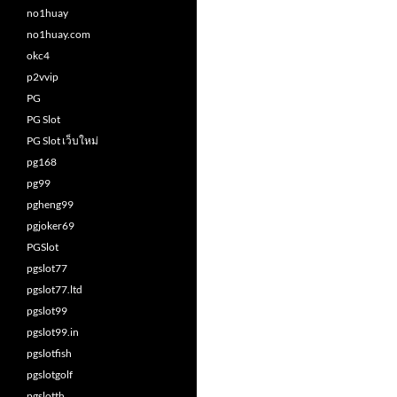
no1huay
no1huay.com
okc4
p2vvip
PG
PG Slot
PG Slot เว็บใหม่
pg168
pg99
pgheng99
pgjoker69
PGSlot
pgslot77
pgslot77.ltd
pgslot99
pgslot99.in
pgslotfish
pgslotgolf
pgslotth