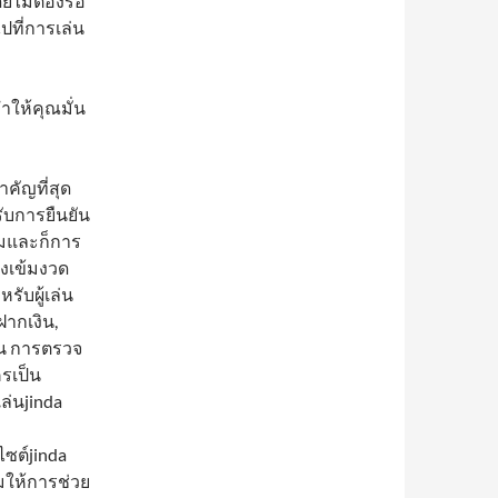
ดยไม่ต้องรอ
ที่การเล่น
ทำให้คุณมั่น
ำคัญที่สุด
รับการยืนยัน
รมและก็การ
งเข้มงวด
รับผู้เล่น
ฝากเงิน,
งิน การตรวจ
รเป็น
ล่นjinda
ไซต์jinda
มให้การช่วย