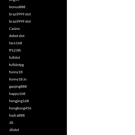
bonus888
brazil999 slot
brazil999 slot
Casino
debet slot
faro168
ff123th
fullslot
fullslotpg
funny18
funny18.in
gaojing888
happy168
hengjing168
hongkong456
hydra888
Jili
Jilislot