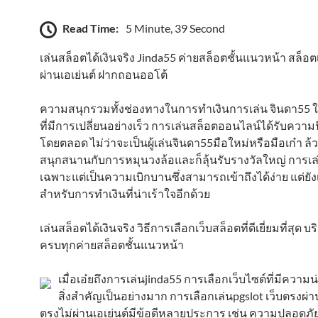
Read Time:
5 Minute, 39 Second
เล่นสล็อตได้เงินจริง Jinda55 ค่ายสล็อตชั้นแนวหน้า สล็อต
ผ่านเอเย่นต์ ฝากถอนออโต้
ความสนุกรวมทั้งช่องทางในการทำเงินการเล่น จินดา55 ใน
ที่มีการเปลี่ยนอย่างเร็ว การเล่นสล็อตออนไลน์ได้รับความ
โดยตลอด ไม่ว่าจะเป็นผู้เล่นจินดา55มือใหม่หรือมือเก๋า ล้
สนุกสนานกับการหมุนวงล้อและก็ลุ้นรับรางวัลใหญ่ การเล่
เฉพาะแต่เป็นความเบิกบานซึ่งสามารถเข้าถึงได้ง่าย แต่ยั
สำหรับการทำเงินที่น่าเร้าใจอีกด้วย
เล่นสล็อตได้เงินจริง วิธีการเลือกเว็บสล็อตที่ดีเยี่ยมที่สุด บ
ครบทุกค่ายสล็อตชั้นแนวหน้า
เมื่อเอ๋ยถึงการเล่นjinda55 การเลือกเว็บไซต์ที่มีความน่
สิ่งสำคัญเป็นอย่างมาก การเลือกเล่นpgslot เว็บตรงผ่า
ตรงไม่ผ่านเอเย่นต์มีข้อดีหลายประการ เช่น ความปลอดภ