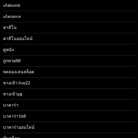
ufabomb
ufanance
คาสิโน
คาสิโนออนไลน์
ดูหนัง
ถูกหวย88
ทดลองเล่นสล็อต
ทางเข้า live22
ทางเข้าpg
บาคาร่า
บาคาร่า168
บาคาร่าออนไลน์