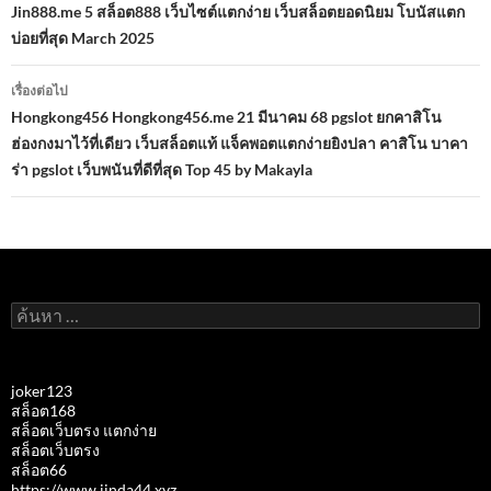
Jin888.me 5 สล็อต888 เว็บไซต์แตกง่าย เว็บสล็อตยอดนิยม โบนัสแตก
เรื่อง
บ่อยที่สุด March 2025
เรื่องต่อไป
Hongkong456 Hongkong456.me 21 มีนาคม 68 pgslot ยกคาสิโน
ฮ่องกงมาไว้ที่เดียว เว็บสล็อตแท้ แจ็คพอตแตกง่ายยิงปลา คาสิโน บาคา
ร่า pgslot เว็บพนันที่ดีที่สุด Top 45 by Makayla
ค้นหา
สำหรับ:
joker123
สล็อต168
สล็อตเว็บตรง แตกง่าย
สล็อตเว็บตรง
สล็อต66
https://www.jinda44.xyz