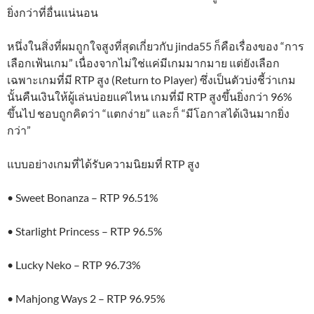
ยิ่งกว่าที่อื่นแน่นอน
หนึ่งในสิ่งที่ผมถูกใจสูงที่สุดเกี่ยวกับ jinda55 ก็คือเรื่องของ “การ
เลือกเฟ้นเกม” เนื่องจากไม่ใช่แค่มีเกมมากมาย แต่ยังเลือก
เฉพาะเกมที่มี RTP สูง (Return to Player) ซึ่งเป็นตัวบ่งชี้ว่าเกม
นั้นคืนเงินให้ผู้เล่นบ่อยแค่ไหน เกมที่มี RTP สูงขึ้นยิ่งกว่า 96%
ขึ้นไป ชอบถูกคิดว่า “แตกง่าย” และก็ “มีโอกาสได้เงินมากยิ่ง
กว่า”
แบบอย่างเกมที่ได้รับความนิยมที่ RTP สูง
• Sweet Bonanza – RTP 96.51%
• Starlight Princess – RTP 96.5%
• Lucky Neko – RTP 96.73%
• Mahjong Ways 2 – RTP 96.95%