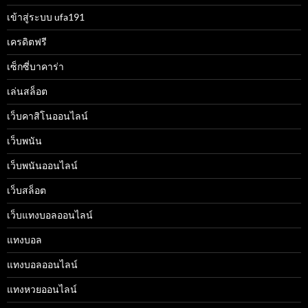
เข้าสู่ระบบ ufa191
เครดิตฟรี
เซ็กซี่บาคาร่า
เล่นสล็อต
เว็บคาสิโนออนไลน์
เว็บพนัน
เว็บพนันออนไลน์
เว็บสล็อต
เว็บแทงบอลออนไลน์
แทงบอล
แทงบอลออนไลน์
แทงหวยออนไลน์