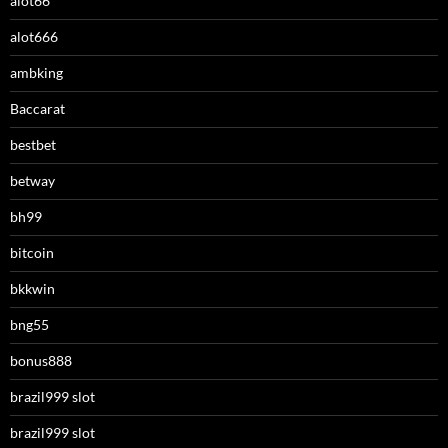
alot66
alot666
ambking
Baccarat
bestbet
betway
bh99
bitcoin
bkkwin
bng55
bonus888
brazil999 slot
brazil999 slot