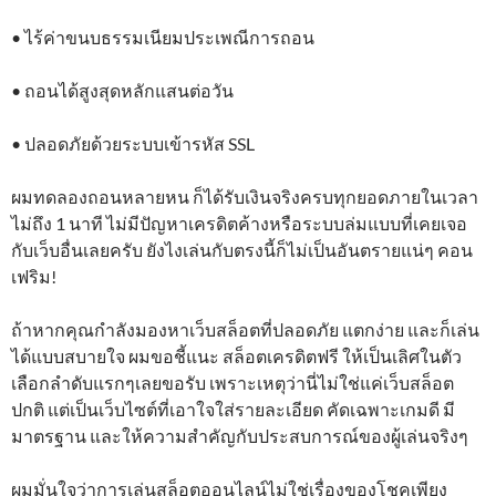
• ไร้ค่าขนบธรรมเนียมประเพณีการถอน
• ถอนได้สูงสุดหลักแสนต่อวัน
• ปลอดภัยด้วยระบบเข้ารหัส SSL
ผมทดลองถอนหลายหน ก็ได้รับเงินจริงครบทุกยอดภายในเวลา
ไม่ถึง 1 นาที ไม่มีปัญหาเครดิตค้างหรือระบบล่มแบบที่เคยเจอ
กับเว็บอื่นเลยครับ ยังไงเล่นกับตรงนี้ก็ไม่เป็นอันตรายแน่ๆ คอน
เฟริม!
ถ้าหากคุณกำลังมองหาเว็บสล็อตที่ปลอดภัย แตกง่าย และก็เล่น
ได้แบบสบายใจ ผมขอชี้แนะ สล็อตเครดิตฟรี ให้เป็นเลิศในตัว
เลือกลำดับแรกๆเลยขอรับ เพราะเหตุว่านี่ไม่ใช่แค่เว็บสล็อต
ปกติ แต่เป็นเว็บไซต์ที่เอาใจใส่รายละเอียด คัดเฉพาะเกมดี มี
มาตรฐาน และให้ความสำคัญกับประสบการณ์ของผู้เล่นจริงๆ
ผมมั่นใจว่าการเล่นสล็อตออนไลน์ไม่ใช่เรื่องของโชคเพียง