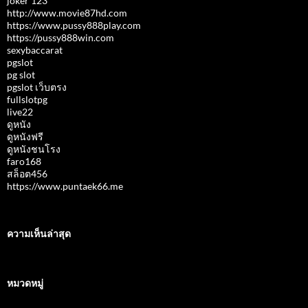
joker 123
http://www.movie87hd.com
https://www.pussy888play.com
https://pussy888win.com
sexybaccarat
pgslot
pg slot
pgslot เว็บตรง
fullslotpg
live22
ดูหนัง
ดูหนังฟรี
ดูหนังชนโรง
faro168
สล็อต456
https://www.puntaek66.me
ความเห็นล่าสุด
หมวดหมู่