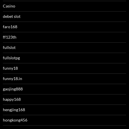
Casino
debet slot
faro168
ff123th
fullslot
fullslotpg
funny18
funny18.in
gaojing888
happy168
hengjing168
hongkong456