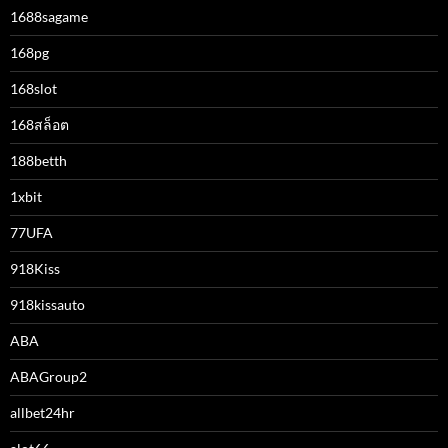
1688sagame
168pg
168slot
168สล็อต
188betth
1xbit
77UFA
918Kiss
918kissauto
ABA
ABAGroup2
allbet24hr