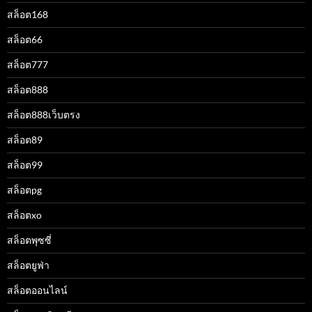
สล็อต168
สล็อต66
สล็อต777
สล็อต888
สล็อต888เว็บตรง
สล็อต89
สล็อต99
สล็อตpg
สล็อตxo
สล็อตพุซซี่
สล็อตยูฟ่า
สล็อตออนไลน์