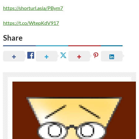
https://shorturl.asia/PBym7
https://t.co/WtepKdV917
Share