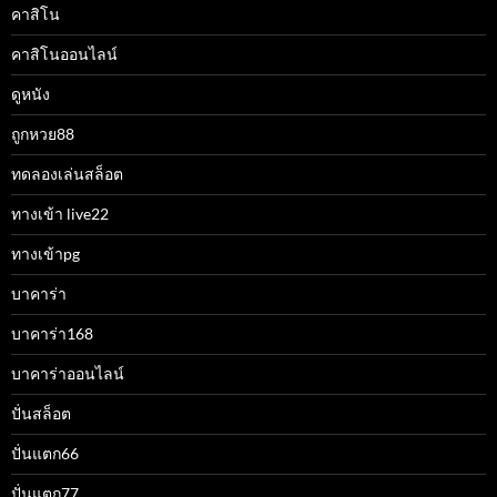
คาสิโน
คาสิโนออนไลน์
ดูหนัง
ถูกหวย88
ทดลองเล่นสล็อต
ทางเข้า live22
ทางเข้าpg
บาคาร่า
บาคาร่า168
บาคาร่าออนไลน์
ปั่นสล็อต
ปั่นแตก66
ปั่นแตก77