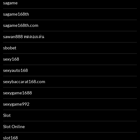
sagame
sagame168th
sagame168th.com
sawan888 ทดลองเล่น
sbobet
sexy168
sexyauto168
sexybaccarat168.com
sexygame1688
sexygame992
Slot
Slot Online
slot168