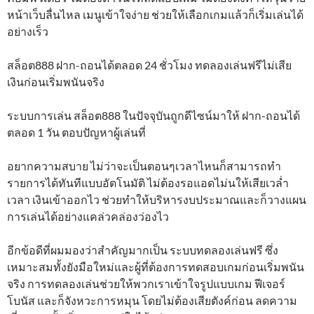
หน้าเว็บลื่นไหล เมนูเข้าใจง่าย ช่วยให้เลือกเกมแล้วก็เริ่มเล่นได้
อย่างเร็ว
สล็อต888 ฝาก-ถอนได้ตลอด 24 ชั่วโมง ทดลองเล่นฟรีไม่เสีย
เงินก่อนเริ่มพนันจริง
ระบบการเล่น สล็อต888 ในปัจจุบันถูกดีไซน์มาให้ ฝาก-ถอนได้
ตลอด 1 วัน ตอบปัญหาผู้เล่นที่
อยากความสบาย ไม่ว่าจะเป็นตอนๆเวลาไหนก็สามารถทำ
รายการได้ทันทีแบบอัตโนมัติ ไม่ต้องรอแอดไม่นให้เสียเวล่ำ
เวลา เงินเข้าออกไว ช่วยทำให้บริหารงบประมาณและก็วางแผน
การเล่นได้อย่างแคล่วคล่องว่องไว
อีกข้อดีที่ผมมองว่าสำคัญมากเป็น ระบบทดลองเล่นฟรี ซึ่ง
เหมาะสมทั้งยังมือใหม่และผู้ที่ต้องการทดสอบเกมก่อนเริ่มพนัน
จริง การทดลองเล่นช่วยให้พวกเราเข้าใจรูปแบบเกม ฟีเจอร์
โบนัส และก็จังหวะการหมุน โดยไม่ต้องเสียตังค์ก่อน ลดความ