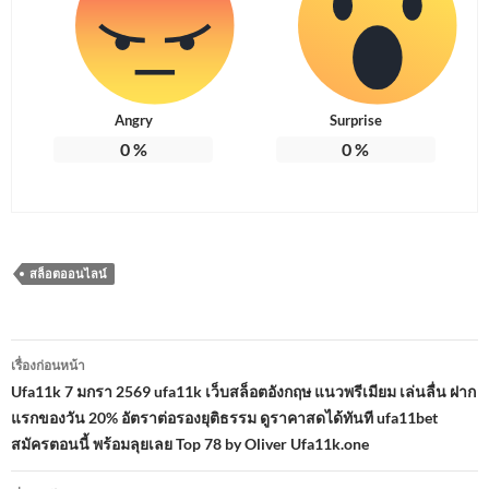
Angry
Surprise
0
%
0
%
สล็อตออนไลน์
เมนู
เรื่องก่อนหน้า
นำทาง
Ufa11k 7 มกรา 2569 ufa11k เว็บสล็อตอังกฤษ แนวพรีเมียม เล่นลื่น ฝาก
แรกของวัน 20% อัตราต่อรองยุติธรรม ดูราคาสดได้ทันที ufa11bet
เรื่อง
สมัครตอนนี้ พร้อมลุยเลย Top 78 by Oliver Ufa11k.one