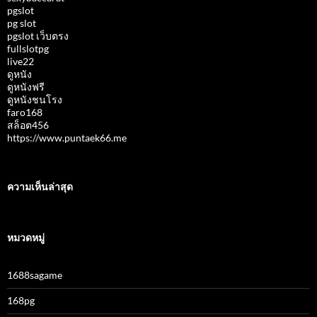
pgslot
pg slot
pgslot เว็บตรง
fullslotpg
live22
ดูหนัง
ดูหนังฟรี
ดูหนังชนโรง
faro168
สล็อต456
https://www.puntaek66.me
ความเห็นล่าสุด
หมวดหมู่
1688sagame
168pg