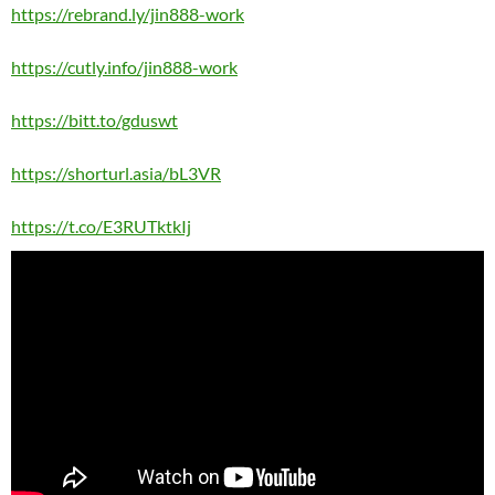
https://rebrand.ly/jin888-work
https://cutly.info/jin888-work
https://bitt.to/gduswt
https://shorturl.asia/bL3VR
https://t.co/E3RUTktkIj