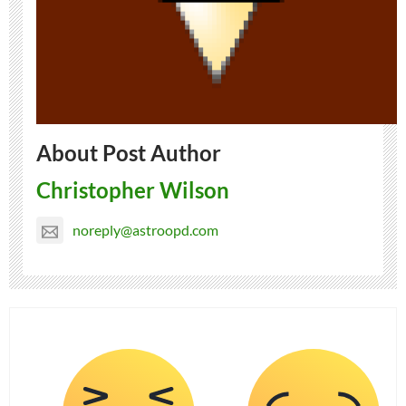
About Post Author
Christopher Wilson
noreply@astroopd.com