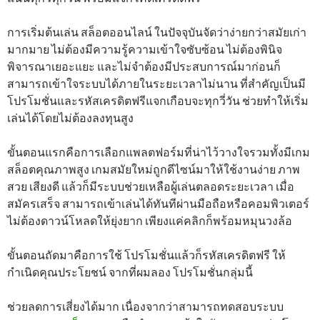
การเริ่มต้นเล่น สล็อตออนไลน์ ในปัจจุบันจัดว่าง่ายกว่าสมัยเก่า
มากมาย ไม่ต้องมีความรู้ความเข้าใจซับซ้อน ไม่ต้องพินิจ
พิจารณาเยอะแยะ และไม่จำต้องมีประสบการณ์มาก่อนก็
สามารถเข้าใจระบบได้ภายในระยะเวลาไม่นาน ที่สำคัญเป็นมี
โปรโมชั่นและรหัสเครดิตฟรีแจกเกือบจะทุกวี่วัน ช่วยทำให้เริ่ม
เล่นได้โดยไม่ต้องลงทุนสูง
ขั้นตอนแรกคือการเลือกแพลตฟอร์มที่น่าไว้วางใจรวมทั้งมีเกม
สล็อตคุณภาพสูง เกมสมัยใหม่ถูกดีไซน์มาให้ใช้งานง่าย ภาพ
สวย เสียงดี แล้วก็มีระบบช่วยเหลือผู้เล่นตลอดระยะเวลา เมื่อ
สมัครเสร็จ สามารถเข้าเล่นได้ทันทีผ่านมือถือหรือคอมพิวเตอร์
ไม่ต้องดาวน์โหลดให้ยุ่งยาก เพียงแค่คลิกก็พร้อมหมุนวงล้อ
ขั้นตอนถัดมาคือการใช้ โปรโมชั่นแล้วก็รหัสเครดิตฟรี ให้
กำเนิดคุณประโยชน์ จากที่ผมลอง โปรโมชั่นกลุ่มนี้
ช่วยลดการเสี่ยงได้มาก เนื่องจากว่าสามารถทดสอบระบบ