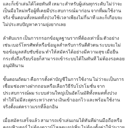
และก็เข้าเล่นได้โดยทันที เหมาะสำหรับผู้เล่นทุกระดับ ไม่ว่าจะ
เป็นมือใหม่หรือผู้ที่เคยมีประสบการณ์มาก่อน จากที่ผมใช้งาน
จริง ขั้นตอนทั้งหมดทั้งปวงใช้เวลาเพียงไม่กี่นาที และก็เกือบจะ
ไม่ประสบปัญหาความยุ่งยากเลย
ลำดับแรก เป็นการกรอกข้อมูลฐานรากที่ต้องเท่านั้น ตัวอย่าง
เช่น เบอร์โทรศัพท์หรือข้อมูลสำหรับการันตีตัวตน ระบบจะไม่
ขอข้อมูลสลับซับซ้อน ทำให้สมัครได้อย่างมีความสุข เมื่อยืน
กระทั่งถึงเรียบร้อยก็สามารถเข้าระบบได้ในทันที ไม่ต้องรอคอย
อนุมัตินาน
ขั้นตอนถัดมา คือการตั้งค่าบัญชีในการใช้งาน ไม่ว่าจะเป็นการ
เชื่อมช่องทางฝากถอนหรือเลือกวิธีรับโปรโมชั่น จาก
ประสบการณ์ผม ระบบส่วนใหญ่เป็นอัตโนมัติทั้งหมดทั้งปวง
ทำให้ไม่มีสะดุดระหว่างทาง เงินเข้าออกไว และพร้อมใช้งาน
จริงตั้งแต่คราวแรกที่ล็อกอิน
เมื่อสมัครเสร็จแล้ว สามารถเข้าเล่นเกมได้ทันทีผ่านมือถือหรือ
คอมพิวเตอร์ ไม่ต้องดาวน์โหลดแอปเพิ่ม ไม่ต้องตั้งค่าให้วุ่นวาย