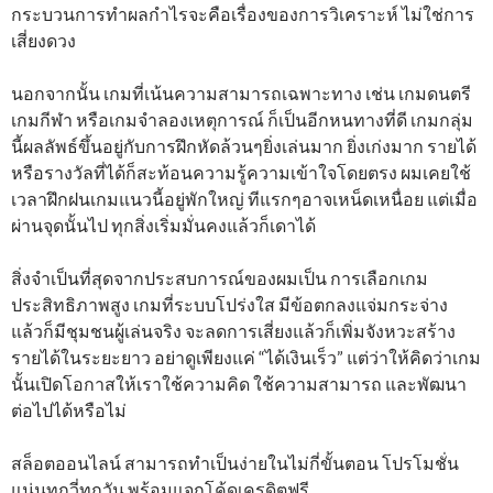
กระบวนการทำผลกำไรจะคือเรื่องของการวิเคราะห์ ไม่ใช่การ
เสี่ยงดวง
นอกจากนั้น เกมที่เน้นความสามารถเฉพาะทาง เช่น เกมดนตรี
เกมกีฬา หรือเกมจำลองเหตุการณ์ ก็เป็นอีกหนทางที่ดี เกมกลุ่ม
นี้ผลลัพธ์ขึ้นอยู่กับการฝึกหัดล้วนๆยิ่งเล่นมาก ยิ่งเก่งมาก รายได้
หรือรางวัลที่ได้ก็สะท้อนความรู้ความเข้าใจโดยตรง ผมเคยใช้
เวลาฝึกฝนเกมแนวนี้อยู่พักใหญ่ ทีแรกๆอาจเหน็ดเหนื่อย แต่เมื่อ
ผ่านจุดนั้นไป ทุกสิ่งเริ่มมั่นคงแล้วก็เดาได้
สิ่งจำเป็นที่สุดจากประสบการณ์ของผมเป็น การเลือกเกม
ประสิทธิภาพสูง เกมที่ระบบโปร่งใส มีข้อตกลงแจ่มกระจ่าง
แล้วก็มีชุมชนผู้เล่นจริง จะลดการเสี่ยงแล้วก็เพิ่มจังหวะสร้าง
รายได้ในระยะยาว อย่าดูเพียงแค่ “ได้เงินเร็ว” แต่ว่าให้คิดว่าเกม
นั้นเปิดโอกาสให้เราใช้ความคิด ใช้ความสามารถ และพัฒนา
ต่อไปได้หรือไม่
สล็อตออนไลน์ สามารถทำเป็นง่ายในไม่กี่ขั้นตอน โปรโมชั่น
แน่นทุกวี่ทุกวัน พร้อมแจกโค้ดเครดิตฟรี