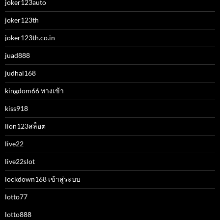
joker123auto
joker123th
joker123th.co.in
juad888
judhai168
kingdom66 ทางเข้า
kiss918
lion123สล็อต
live22
live22slot
lockdown168 เข้าสู่ระบบ
lotto77
lotto888