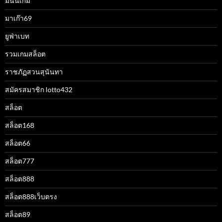
มันนี่เกม
มาเก๊า69
ยูฟ่าเบท
รวมเกมสล็อต
ราชภัฏสวนสุนันทา
สมัครสมาชิก lotto432
สล็อต
สล็อต168
สล็อต66
สล็อต777
สล็อต888
สล็อต888เว็บตรง
สล็อต89