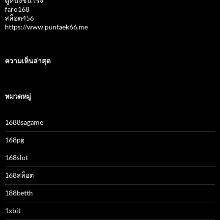
ดูหนังชนโรง
faro168
สล็อต456
https://www.puntaek66.me
ความเห็นล่าสุด
หมวดหมู่
1688sagame
168pg
168slot
168สล็อต
188betth
1xbit