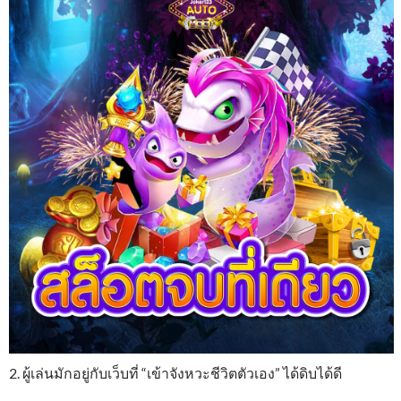
2. ผู้เล่นมักอยู่กับเว็บที่ “เข้าจังหวะชีวิตตัวเอง” ได้ดิบได้ดี