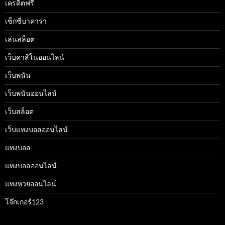
เครดิตฟรี
เซ็กซี่บาคาร่า
เล่นสล็อต
เว็บคาสิโนออนไลน์
เว็บพนัน
เว็บพนันออนไลน์
เว็บสล็อต
เว็บแทงบอลออนไลน์
แทงบอล
แทงบอลออนไลน์
แทงหวยออนไลน์
โจ๊กเกอร์123