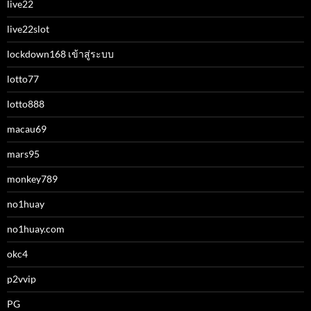
live22
live22slot
lockdown168 เข้าสู่ระบบ
lotto77
lotto888
macau69
mars95
monkey789
no1huay
no1huay.com
okc4
p2vvip
PG