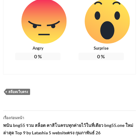
Angry
Surprise
0
%
0
%
สล็อตเว็บตรง
เมนู
เรื่องก่อนหน้า
นำทาง
พนัน bng55 รวม สล็อต คาสิโนครบทุกค่ายไว้ในที่เดียว bng55.one ใหม่
ล่าสุด Top 9 by Latashia 5 websiteตรง กุมภาพันธ์ 26
เรื่อง