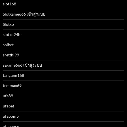
slot168
Slotgame666 เข้าสู่ระบบ
Slotxo
slotxo24hr
soibet
sretthi99
ssgame666 เข้าสู่ระบบ
tangtem168
temmax69
ufa89
ufabet
ufabomb
ufanance