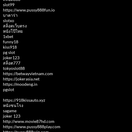
slot99
https://www.pussy888fun.io
บาคาร่า
slotxo
สล็อตเว็บตรง
หนังโป๊ไทย
1xbet
funny18
kiss918
pg slot
joker123
สล็อต777
tokyoslot88
https://betwayvietnam.com
https://jokerasia.net
https://moodeng.in
pgslot
https://918kissauto.xyz
หนังชนโรง
sagame
joker 123
http://www.movie87hd.com
https://www.pussy888play.com
https://pussy888win.com