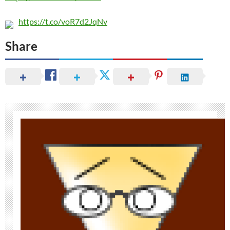
https://t.co/voR7d2JqNv
Share