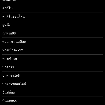
คาสิโน
คาสิโนออนไลน์
ดูหนัง
ถูกหวย88
ทดลองเล่นสล็อต
ทางเข้า live22
ทางเข้าpg
บาคาร่า
บาคาร่า168
บาคาร่าออนไลน์
ปั่นสล็อต
ปั่นแตก66