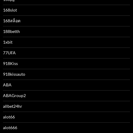
168slot
168สล็อต
188betth
1xbit
77UFA
918Kiss
918kissauto
ABA
ABAGroup2
allbet24hr
alot66
alot666