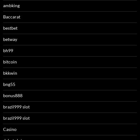
ambking
Baccarat
bestbet
betway
bh99
bitcoin
bkkwin
bng55
bonus888
brazil999 slot
brazil999 slot
Casino