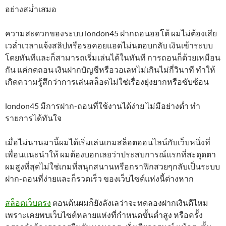
อย่างสม่ำเสมอ
ความสะดวกของระบบ london45 ฝากถอนออโต้ ผมไม่ต้องเสีย
เวล่ำเวลาแจ้งสลิปหรือรอคอยแอดไม่นตอบกลับ เงินเข้าระบบ
โดยทันทีและก็สามารถเริ่มเล่นได้ในทันที การถอนก็ด้วยเหมือน
กัน แค่กดถอน เงินฝากบัญชีหรือวอเลทไม่เกินไม่กี่วินาที ทำให้
เกิดความรู้สึกว่าการเล่นสล็อตไม่ใช่เรื่องยุ่งยากหรือซับซ้อน
london45 มีการฝาก-ถอนที่ใช้งานได้ง่าย ไม่มีอย่างต่ำ ทำ
รายการได้ทันใจ
เมื่อไม่นานมานี้ผมได้เริ่มเล่นเกมสล็อตออนไลน์กับเว็บหนึ่งที่
เพื่อนแนะนำให้ ผมต้องบอกเลยว่าประสบการณ์แรกที่สะดุดตา
ผมสูงที่สุดไม่ใช่เกมที่สนุกสนานหรือกราฟิกสวยๆกลับเป็นระบบ
ฝาก-ถอนที่ง่ายและก็รวดเร็ว ของเว็บไซต์แห่งนี้ต่างหาก
สล็อตเว็บตรง
ตอนต้นผมก็ยังลังเลว่าจะทดลองฝากเงินดีไหม
เพราะเคยพบเว็บไซต์หลายแห่งที่กำหนดขั้นต่ำสูง หรือครั้ง