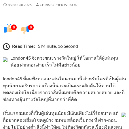
8 มกราคม 2026
CHRISTOPHER WILSON
0
0
Read Time:
5 Minute, 16 Second
London45 จังหวะชนะรางวัลใหญ่ ให้โอกาสให้ผู้เล่นทุน
น้อย ฝากถอนง่าย เร็ว ไม่มีอย่างน้อย
london45 ที่ผมพึ่งทดลองเล่นไม่นานมานี้ สำหรับใครที่เป็นผู้เล่น
ทุนน้อย ผมรับรองว่าเรื่องนี้น่าจะเป็นแรงผลักดันให้ท่านได้
ทดลองเปิดใจ เนื่องจากว่าสิ่งที่ผมพบคือความสบายสบาย และก็
ช่องทางลุ้นรางวัลใหญ่ที่มากกว่าที่คิด
เริ่มแรกผมเองก็เป็นผู้เล่นทุนน้อย มีเงินเพียงไม่กี่ร้อยบาท แต่
ก็อยากลองเสี่ยงโชคดูบ้าง ผมพบ สล็อตเว็บตรง ที่ ฝาก-ถอน
ง่าย ไม่มีอย่างต่ำ สิ่งนี้ทำให้ผมไม่ต้องวิตกกังวลเรื่องเงินลงทุน