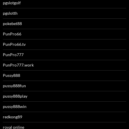
pgslotgolf
pgslotth
pokebet88
PunPro66
PunPro66.tv
PunPro777
PunPro777.work
Pussy888
pussy888fun
pussy888play
pussy888win
redkong89
royal online