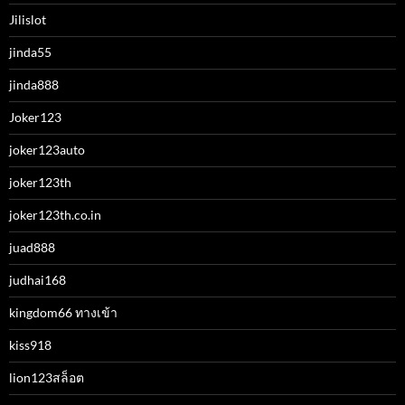
Jilislot
jinda55
jinda888
Joker123
joker123auto
joker123th
joker123th.co.in
juad888
judhai168
kingdom66 ทางเข้า
kiss918
lion123สล็อต