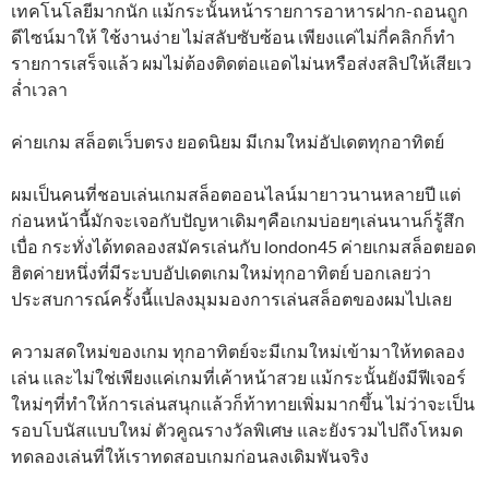
เทคโนโลยีมากนัก แม้กระนั้นหน้ารายการอาหารฝาก-ถอนถูก
ดีไซน์มาให้ ใช้งานง่าย ไม่สลับซับซ้อน เพียงแค่ไม่กี่คลิกก็ทำ
รายการเสร็จแล้ว ผมไม่ต้องติดต่อแอดไม่นหรือส่งสลิปให้เสียเว
ล่ำเวลา
ค่ายเกม สล็อตเว็บตรง ยอดนิยม มีเกมใหม่อัปเดตทุกอาทิตย์
ผมเป็นคนที่ชอบเล่นเกมสล็อตออนไลน์มายาวนานหลายปี แต่
ก่อนหน้านี้มักจะเจอกับปัญหาเดิมๆคือเกมบ่อยๆเล่นนานก็รู้สึก
เบื่อ กระทั่งได้ทดลองสมัครเล่นกับ london45 ค่ายเกมสล็อตยอด
ฮิตค่ายหนึ่งที่มีระบบอัปเดตเกมใหม่ทุกอาทิตย์ บอกเลยว่า
ประสบการณ์ครั้งนี้แปลงมุมมองการเล่นสล็อตของผมไปเลย
ความสดใหม่ของเกม ทุกอาทิตย์จะมีเกมใหม่เข้ามาให้ทดลอง
เล่น และไม่ใช่เพียงแค่เกมที่เค้าหน้าสวย แม้กระนั้นยังมีฟีเจอร์
ใหม่ๆที่ทำให้การเล่นสนุกแล้วก็ท้าทายเพิ่มมากขึ้น ไม่ว่าจะเป็น
รอบโบนัสแบบใหม่ ตัวคูณรางวัลพิเศษ และยังรวมไปถึงโหมด
ทดลองเล่นที่ให้เราทดสอบเกมก่อนลงเดิมพันจริง