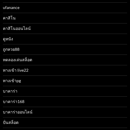
ufanance
คาสิโน
คาสิโนออนไลน์
ดูหนัง
ถูกหวย88
ทดลองเล่นสล็อต
ทางเข้า live22
ทางเข้าpg
บาคาร่า
บาคาร่า168
บาคาร่าออนไลน์
ปั่นสล็อต