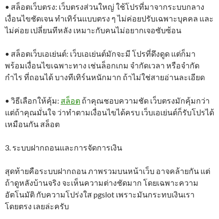
• สล็อตเว็บตรง: เว็บตรงส่วนใหญ่ ใช้โปรที่มาจากระบบกลาง
เงื่อนไขชัดเจน ทำเทิร์นแบบตรง ๆ ไม่ค่อยปรับเฉพาะบุคคล และ
ไม่ค่อย เปลี่ยนทีหลัง เหมาะกับคนไม่อยากเจอซับซ้อน
• สล็อตเว็บเอเย่นต์: เว็บเอเย่นต์มักจะมี โปรที่ดึงดูด แต่ก็มา
พร้อมเงื่อนไขเฉพาะทาง เช่นล็อกเกม จำกัดเวลา หรือจำกัด
กำไร ที่ถอนได้ บางทีเทิร์นหนักมาก ถ้าไม่ใช่สายอ่านละเอียด
• วิธีเลือกให้คุ้ม:
สล็อต
ถ้าคุณชอบความชัด เว็บตรงมักคุ้มกว่า
แต่ถ้าคุณมั่นใจ ว่าทำตามเงื่อนไขได้ครบ เว็บเอเย่นต์ก็รับโปรได้
เหมือนกัน สล็อต
3. ระบบฝากถอนและการจัดการเงิน
สุดท้ายคือระบบฝากถอน ภาพรวมบนหน้าเว็บ อาจคล้ายกัน แต่
ถ้าดูหลังบ้านจริง จะเห็นความต่างชัดมาก โดยเฉพาะความ
อัตโนมัติ กับความโปร่งใส pgslot เพราะมันกระทบเงินเรา
โดยตรง เลยล่ะครับ