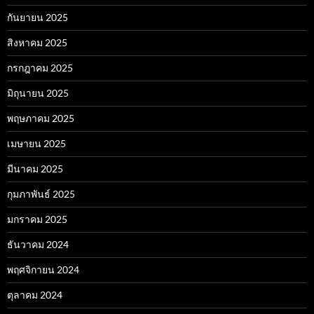
กันยายน 2025
สิงหาคม 2025
กรกฎาคม 2025
มิถุนายน 2025
พฤษภาคม 2025
เมษายน 2025
มีนาคม 2025
กุมภาพันธ์ 2025
มกราคม 2025
ธันวาคม 2024
พฤศจิกายน 2024
ตุลาคม 2024