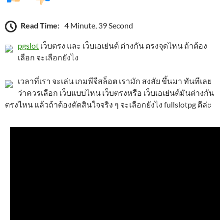
Read Time:
4 Minute, 39 Second
pgslot
เว็บตรง และ เว็บเอเย่นต์ ต่างกัน ตรงจุดไหน ถ้าต้อง
เลือก จะเลือกยังไง
เวลาที่เรา จะเล่น เกมพีจีสล็อต เรามัก สงสัย ขึ้นมา ทันทีเลย
ว่าควรเลือก เว็บแบบไหน เว็บตรงหรือ เว็บเอเย่นต์มันต่างกัน
ตรงไหน แล้วถ้าต้องตัดสินใจจริง ๆ จะเลือกยังไง fullslotpg ดีล่ะ