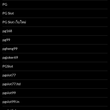
PG
PG Slot
PG Slot เว็บใหม่
pg168
pg99
pgheng99
pgjoker69
PGSlot
pgslot77
pgslot77.ltd
pgslot99
pgslot99.in