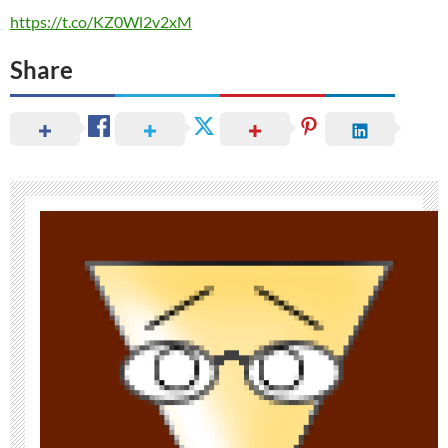
https://t.co/KZ0Wl2v2xM
Share