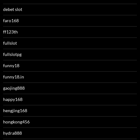
debet slot
faro168
ff123th
fullslot
fullslotpg
funny18
funny18.in
gaojing888
happy168
hengjing168
hongkong456
hydra888