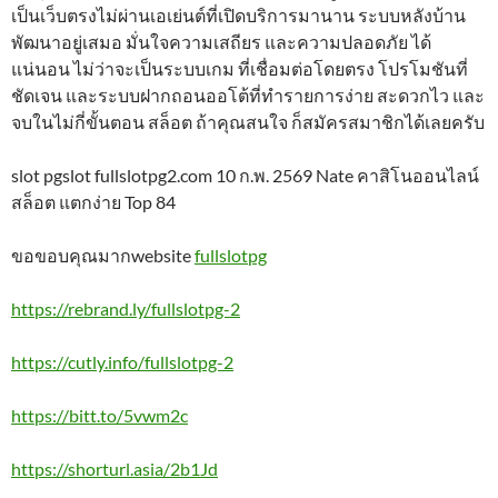
เป็นเว็บตรงไม่ผ่านเอเย่นต์ที่เปิดบริการมานาน ระบบหลังบ้าน
พัฒนาอยู่เสมอ มั่นใจความเสถียร และความปลอดภัย ได้
แน่นอน ไม่ว่าจะเป็นระบบเกม ที่เชื่อมต่อโดยตรง โปรโมชันที่
ชัดเจน และระบบฝากถอนออโต้ที่ทำรายการง่าย สะดวกไว และ
จบในไม่กี่ขั้นตอน สล็อต ถ้าคุณสนใจ ก็สมัครสมาชิกได้เลยครับ
slot pgslot fullslotpg2.com 10 ก.พ. 2569 Nate คาสิโนออนไลน์
สล็อต แตกง่าย Top 84
ขอขอบคุณมากwebsite
fullslotpg
https://rebrand.ly/fullslotpg-2
https://cutly.info/fullslotpg-2
https://bitt.to/5vwm2c
https://shorturl.asia/2b1Jd