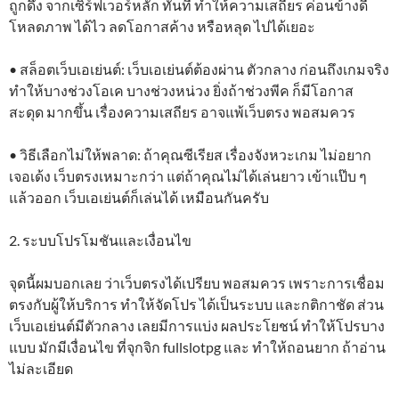
ถูกดึง จากเซิร์ฟเวอร์หลัก ทันที ทำให้ความเสถียร ค่อนข้างดี
โหลดภาพ ได้ไว ลดโอกาสค้าง หรือหลุด ไปได้เยอะ
• สล็อตเว็บเอเย่นต์: เว็บเอเย่นต์ต้องผ่าน ตัวกลาง ก่อนถึงเกมจริง
ทำให้บางช่วงโอเค บางช่วงหน่วง ยิ่งถ้าช่วงพีค ก็มีโอกาส
สะดุด มากขึ้น เรื่องความเสถียร อาจแพ้เว็บตรง พอสมควร
• วิธีเลือกไม่ให้พลาด: ถ้าคุณซีเรียส เรื่องจังหวะเกม ไม่อยาก
เจอเด้ง เว็บตรงเหมาะกว่า แต่ถ้าคุณไม่ได้เล่นยาว เข้าแป๊บ ๆ
แล้วออก เว็บเอเย่นต์ก็เล่นได้ เหมือนกันครับ
2. ระบบโปรโมชันและเงื่อนไข
จุดนี้ผมบอกเลย ว่าเว็บตรงได้เปรียบ พอสมควร เพราะการเชื่อม
ตรงกับผู้ให้บริการ ทำให้จัดโปร ได้เป็นระบบ และกติกาชัด ส่วน
เว็บเอเย่นต์มีตัวกลาง เลยมีการแบ่ง ผลประโยชน์ ทำให้โปรบาง
แบบ มักมีเงื่อนไข ที่จุกจิก fullslotpg และ ทำให้ถอนยาก ถ้าอ่าน
ไม่ละเอียด