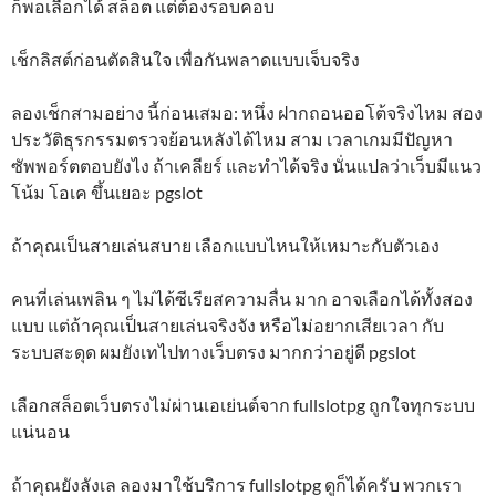
ก็พอเลือกได้ สล็อต แต่ต้องรอบคอบ
เช็กลิสต์ก่อนตัดสินใจ เพื่อกันพลาดแบบเจ็บจริง
ลองเช็กสามอย่าง นี้ก่อนเสมอ: หนึ่ง ฝากถอนออโต้จริงไหม สอง
ประวัติธุรกรรมตรวจย้อนหลังได้ไหม สาม เวลาเกมมีปัญหา
ซัพพอร์ตตอบยังไง ถ้าเคลียร์ และทำได้จริง นั่นแปลว่าเว็บมีแนว
โน้ม โอเค ขึ้นเยอะ pgslot
ถ้าคุณเป็นสายเล่นสบาย เลือกแบบไหนให้เหมาะกับตัวเอง
คนที่เล่นเพลิน ๆ ไม่ได้ซีเรียสความลื่น มาก อาจเลือกได้ทั้งสอง
แบบ แต่ถ้าคุณเป็นสายเล่นจริงจัง หรือไม่อยากเสียเวลา กับ
ระบบสะดุด ผมยังเทไปทางเว็บตรง มากกว่าอยู่ดี pgslot
เลือกสล็อตเว็บตรงไม่ผ่านเอเย่นต์จาก fullslotpg ถูกใจทุกระบบ
แน่นอน
ถ้าคุณยังลังเล ลองมาใช้บริการ fullslotpg ดูก็ได้ครับ พวกเรา