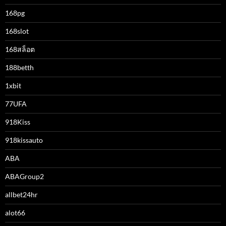
168pg
168slot
168สล็อต
188betth
1xbit
77UFA
918Kiss
918kissauto
ABA
ABAGroup2
allbet24hr
alot66