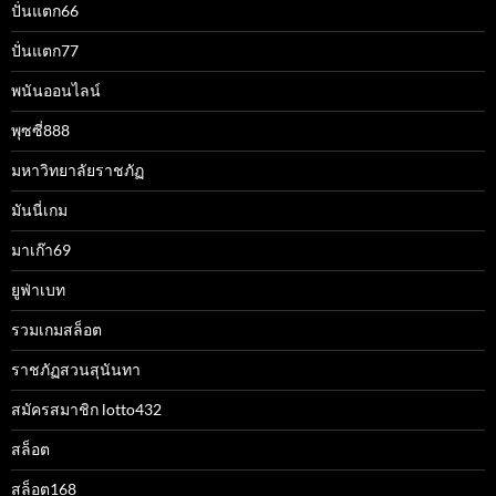
ปั่นแตก66
ปั่นแตก77
พนันออนไลน์
พุซซี่888
มหาวิทยาลัยราชภัฏ
มันนี่เกม
มาเก๊า69
ยูฟ่าเบท
รวมเกมสล็อต
ราชภัฏสวนสุนันทา
สมัครสมาชิก lotto432
สล็อต
สล็อต168