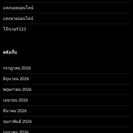
แทงบอลออนไลน์
แทงหวยออนไลน์
โจ๊กเกอร์123
คลังเก็บ
กรกฎาคม 2026
มิถุนายน 2026
พฤษภาคม 2026
เมษายน 2026
มีนาคม 2026
กุมภาพันธ์ 2026
มกราคม 2026