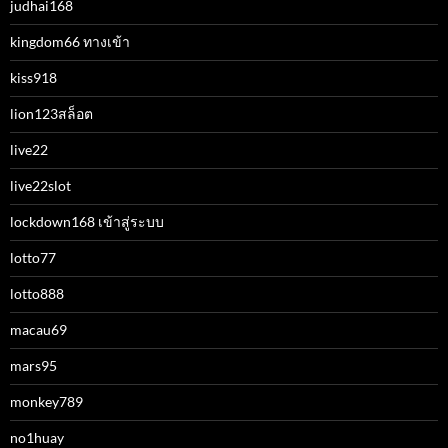
judhai168
kingdom66 ทางเข้า
kiss918
lion123สล็อต
live22
live22slot
lockdown168 เข้าสู่ระบบ
lotto77
lotto888
macau69
mars95
monkey789
no1huay