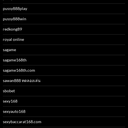
pussy888play
pussy888win
redkong89
royal online
sagame
sagame168th
sagame168th.com
sawan888 ทดลองเล่น
sbobet
sexy168
sexyauto168
sexybaccarat168.com