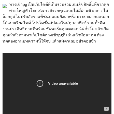
ทางเข้าpg เป็นเว็บไซต์ที่เก็บรวบรวมเกมลิขสิทธิ์แท้จากทุก
ค่ายใหญ่ทั่วโลก ส่งตรงถึงจอคุณแบบไม่มีผ่านตัวกลาง ไม่
ล็อกยูส ไม่ปรับอัตราแพ้ชนะ แถมยังมาพร้อมระบบฝากถอนออ
โต้แบบเรียลไทม์ โปรโมชั่นอัปเดตใหม่ทุกอาทิตย์ รวมทั้งทีม
งานประสิทธิภาพที่พร้อมซัพพอร์ตคุณตลอด 24 ชั่วโมง ถ้าเกิด
คุณกำลังตามหาเว็บไซต์ทางเข้าpgที่ เล่นแล้วมีอนาคต ต้อง
ทดลองอ่านบทความนี้ให้จบ แล้วสมัครเลย อย่าคอยช้า