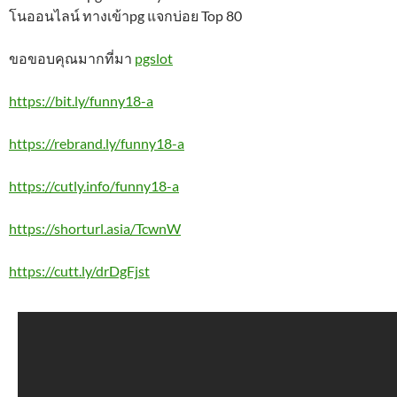
โนออนไลน์ ทางเข้าpg แจกบ่อย Top 80
ขอขอบคุณมากที่มา
pgslot
https://bit.ly/funny18-a
https://rebrand.ly/funny18-a
https://cutly.info/funny18-a
https://shorturl.asia/TcwnW
https://cutt.ly/drDgFjst