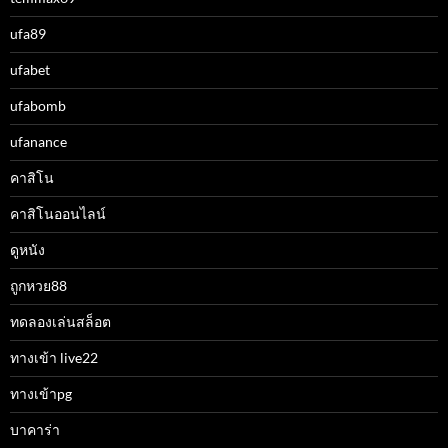
ufa89
ufabet
ufabomb
ufanance
คาสิโน
คาสิโนออนไลน์
ดูหนัง
ถูกหวย88
ทดลองเล่นสล็อต
ทางเข้า live22
ทางเข้าpg
บาคาร่า