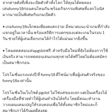
จากค่ายดังที่เพิ่งจะเปิดตัวทั่วทั้งโลก ให้คุณได้ทดลอง
เล่นfunny18ก่อนคนไหนกัน พร้อมกิจกรรมพิเศษที่แจกโบนัส
มากมายเป็นพิเศษกับเกมเปิดตัว
• เกมfunny18แจ็กพอเพียงตแตกง่าย: มีหมวดแนะนำเกมที่กำลัง
แจกอยู่ในเวลานั้น พร้อมสถิติการแตกของแต่ละเกมในรอบ 1
วัน ช่วยให้ผู้เล่นเลือกเกมได้กำไรได้แม่นมากยิ่งขึ้น
• โหมดทดสอบเล่นpgslotฟรี: สำหรับมือใหม่ที่ยังไม่ต้องการใช้
เงินจริง สามารถทดสอบเล่นเกมทุกค่ายได้ฟรีโดยไม่ต้องสมัคร
เป็นสมาชิกก่อน
โปรโมชั่นแรงแห่งปี ที่ funny18 ดีไซน์มาเพื่อผู้เล่นตัวจริงของ
funny18a เท่านั้น
โปรโมชั่นในเว็บไซต์ pgslot ไม่ใช่แค่ของแจก แต่เป็นเครื่องไม้
เครื่องมือที่ช่วยทำให้ผู้เล่นทำเงินได้จริง โดยมีคณะทำงาน
วางแผนแคมเปญให้รอบคอบเพื่อให้ทั้งสมาชิกใหม่และก็
สมาชิกเก่าได้รับผลดีสูงสุด