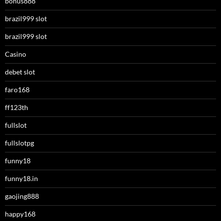
bonus888
brazil999 slot
brazil999 slot
Casino
debet slot
faro168
ff123th
fullslot
fullslotpg
funny18
funny18.in
gaojing888
happy168