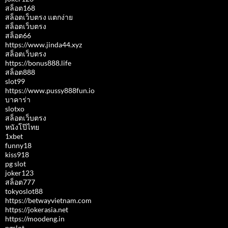
สล็อต168
สล็อตเว็บตรง แตกง่าย
สล็อตเว็บตรง
สล็อต66
https://www.jinda44.xyz
สล็อตเว็บตรง
https://bonus888.life
สล็อต888
slot99
https://www.pussy888fun.io
บาคาร่า
slotxo
สล็อตเว็บตรง
หนังโป๊ไทย
1xbet
funny18
kiss918
pg slot
joker123
สล็อต777
tokyoslot88
https://betwayvietnam.com
https://jokerasia.net
https://moodeng.in
pgslot