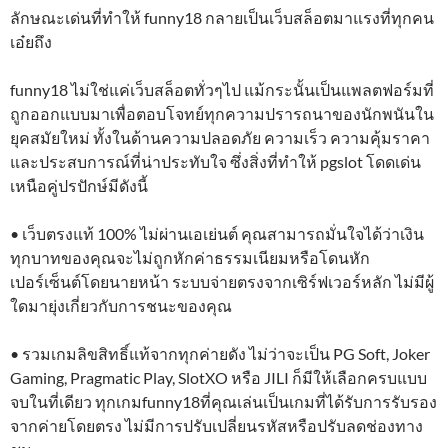
ลักษณะเด่นที่ทำให้ funny18 กลายเป็นเว็บสล็อตมาแรงที่ทุกคน
เอ๋ยถึง
funny18 ไม่ใช่แค่เว็บสล็อตทั่วๆไป แม้กระนั้นเป็นแพลตฟอร์มที่
ถูกออกแบบมาเพื่อตอบโจทย์ทุกความปรารถนาของนักพนันใน
ยุคสมัยใหม่ ทั้งในด้านความปลอดภัย ความเร็ว ความคุ้มราคา
และประสบการณ์ที่น่าประทับใจ ซึ่งสิ่งที่ทำให้ pgslot โดดเด่น
เหนือคู่ปรปักษ์มีดังนี้
• เว็บตรงแท้ 100% ไม่ผ่านเอเย่นต์ คุณสามารถมั่นใจได้ว่าเงิน
ทุกบาทของคุณจะไม่ถูกหักค่าธรรมเนียมหรือโดนหัก
เปอร์เซ็นต์โดยนายหน้า ระบบจ่ายตรงจากเซิร์ฟเวอร์หลัก ไม่มีผู้
ใดมายุ่งเกี่ยวกับการชนะของคุณ
• รวมเกมลิขสิทธิ์แท้จากทุกค่ายดัง ไม่ว่าจะเป็น PG Soft, Joker
Gaming, Pragmatic Play, SlotXO หรือ JILI ก็มีให้เลือกครบแบบ
จบในที่เดียว ทุกเกมfunny18ที่คุณเล่นเป็นเกมที่ได้รับการรับรอง
จากค่ายโดยตรง ไม่มีการปรับเปลี่ยนรหัสหรือปรับลดช่องทาง