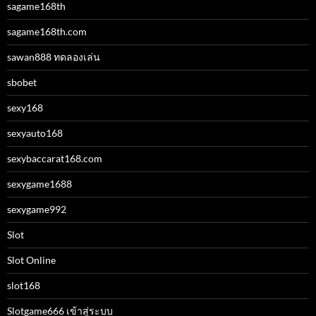
sagame168th
sagame168th.com
sawan888 ทดลองเล่น
sbobet
sexy168
sexyauto168
sexybaccarat168.com
sexygame1688
sexygame992
Slot
Slot Online
slot168
Slotgame666 เข้าสู่ระบบ