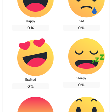
Happy
Sad
0
%
0
%
Sleepy
Excited
0
%
0
%