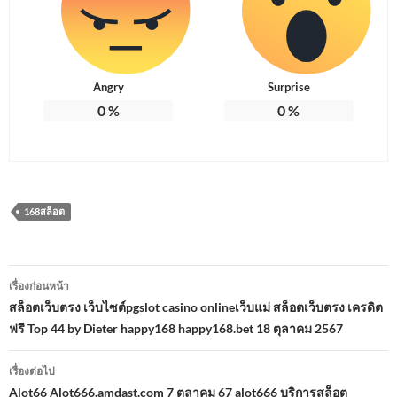
Angry
Surprise
0
%
0
%
168สล็อต
เมนู
เรื่องก่อนหน้า
นำทาง
สล็อตเว็บตรง เว็บไซต์pgslot casino onlineเว็บแม่ สล็อตเว็บตรง เครดิต
ฟรี Top 44 by Dieter happy168 happy168.bet 18 ตุลาคม 2567
เรื่อง
เรื่องต่อไป
Alot66 Alot666.amdast.com 7 ตุลาคม 67 alot666 บริการสล็อต