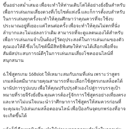
ขึ้นอย่างสม่ำเสมอ เพื่อจะทำให้ท่านเติบโตได้อย่างยั่งยืนสำหรับ
เพื่อการเล่นเกมเสี่ยงดวงที่เว็บไซต์แห่งนี้ และก็การตั้งงบสำหรับ
ในการเล่นทุกครั้งจะทำให้คุณศึกษาว่าคุณควรที่จะใช้งบ
ประมาณอยู่ที่เยอะแค่ไหนต่อครั้ง เพื่อจะทำให้คุณไม่ตกที่นั่ง
ลำบากและไม่แย่ลงกว่าเดิม สามารถที่จะดูแลตนเองได้สำหรับ
เพื่อการเล่นเกมจำเป็นต้องรู้วัตถุประสงค์ในการเล่นเกมของตัว
คุณเองให้ดี ซึ่งเว็บไซต์นี้มีสิทธิพิเศษให้ท่านได้เลือกเพื่อที่จะ
สัมผัสประสบการณ์ดีๆในการเล่นเกมเสี่ยงโชคออนไลน์ที่
สนุกสนาน
6.ใช้สูตรเกม 168slot ให้เหมาะสมกับเกมที่เล่น เพราะว่าสูตร
เกมสล็อตมีมากมายคุณสามารถที่จะเลือกใช้สูตรเกมสล็อตได้
นานัปการรูปแบบ เพื่อให้คุณปรับปรุงตัวเองไปสู่การบรรลุเป้า
หมายที่รวยจีรังยั่งยืน คุณควรต้องรู้จักการใช้สูตรอย่างเที่ยงตรง
และหากไม่แน่ใจแนะนำว่าศึกษาการใช้สูตรให้สมควรก่อนที่
จะคุณจะไปเล่นเกมสล็อตออนไลน์ เพื่อป้องกันจุดบกพร่องที่อาจ
จะเกิดขึ้นได้