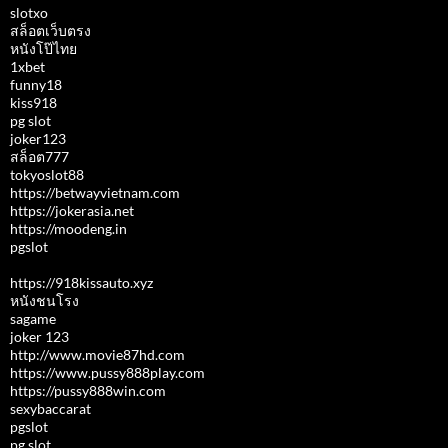
slotxo
สล็อตเว็บตรง
หนังโป๊ไทย
1xbet
funny18
kiss918
pg slot
joker123
สล็อต777
tokyoslot88
https://betwayvietnam.com
https://jokerasia.net
https://moodeng.in
pgslot
https://918kissauto.xyz
หนังชนโรง
sagame
joker 123
http://www.movie87hd.com
https://www.pussy888play.com
https://pussy888win.com
sexybaccarat
pgslot
pg slot