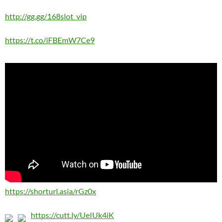
http://gg.gg/168slot_vip
https://t.co/iFBEmW7Ce9
https://shorturl.asia/rGz0x
https://cutt.ly/UeIUk4iK