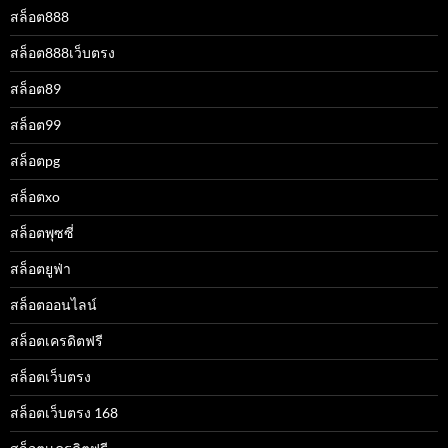
สล็อต888
สล็อต888เว็บตรง
สล็อต89
สล็อต99
สล็อตpg
สล็อตxo
สล็อตพุซซี่
สล็อตยูฟ่า
สล็อตออนไลน์
สล็อตเครดิตฟรี
สล็อตเว็บตรง
สล็อตเว็บตรง 168