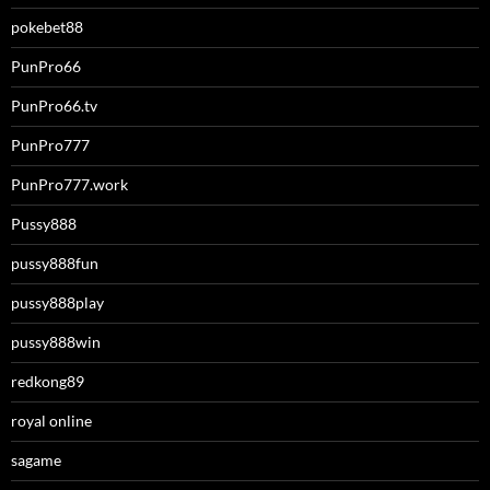
pokebet88
PunPro66
PunPro66.tv
PunPro777
PunPro777.work
Pussy888
pussy888fun
pussy888play
pussy888win
redkong89
royal online
sagame