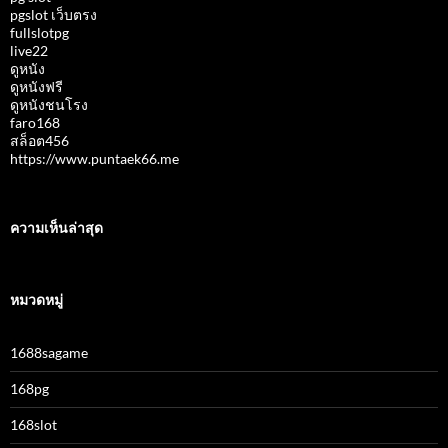
pgslot เว็บตรง
fullslotpg
live22
ดูหนัง
ดูหนังฟรี
ดูหนังชนโรง
faro168
สล็อต456
https://www.puntaek66.me
ความเห็นล่าสุด
หมวดหมู่
1688sagame
168pg
168slot