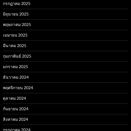
กรกฎาคม 2025
มิถุนายน 2025
พฤษภาคม 2025
เมษายน 2025
มีนาคม 2025
กุมภาพันธ์ 2025
มกราคม 2025
ธันวาคม 2024
พฤศจิกายน 2024
ตุลาคม 2024
กันยายน 2024
สิงหาคม 2024
กรกฎาคม 2024