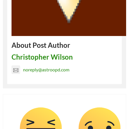
About Post Author
Christopher Wilson
noreply@astroopd.com