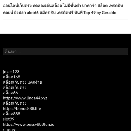
ออนไลน์เว็บตรง ทดลองเล่นสล็อต ไม่มีขั้นต่ำ บาคาร่า สล็อต เทรดบิท
คอยน์ ยิงปลา alot66 สมัคร รับ เครดิตฟรี ทันที Top 49 by Geraldo
ค้นหา
สำหรับ:
joker123
สล็อต168
สล็อตเว็บตรง แตกง่าย
สล็อตเว็บตรง
สล็อต66
https://www.jinda44.xyz
สล็อตเว็บตรง
https://bonus888.life
สล็อต888
slot99
https://www.pussy888fun.io
บาคาร่า