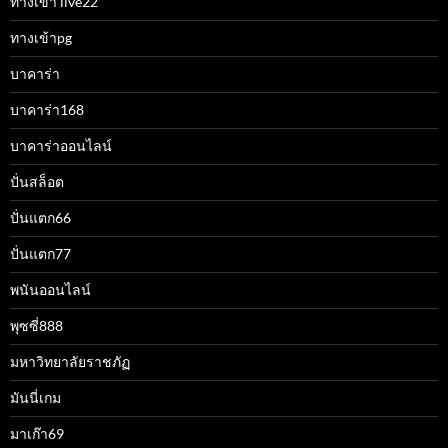
ทางเข้า live22
ทางเข้าpg
บาคาร่า
บาคาร่า168
บาคาร่าออนไลน์
ปั่นสล็อต
ปั่นแตก66
ปั่นแตก77
พนันออนไลน์
พุซซี่888
มหาวิทยาลัยราชภัฏ
มันนี่เกม
มาเก๊า69