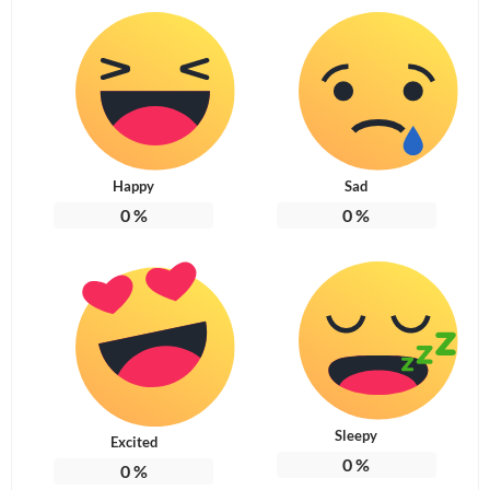
Happy
Sad
0
%
0
%
Sleepy
Excited
0
%
0
%