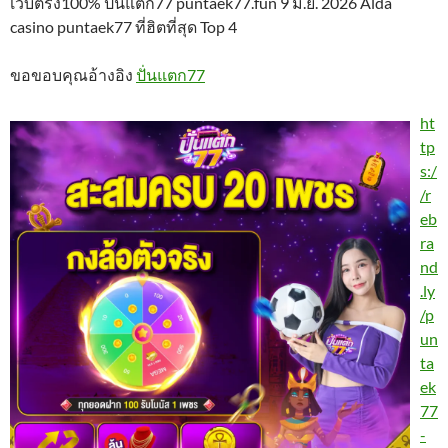
เว็บตรง100% ปั่นแตก77 puntaek77.fun 9 มิ.ย. 2026 Alda
casino puntaek77 ที่ฮิตที่สุด Top 4
ขอขอบคุณอ้างอิง
ปั่นแตก77
ht
tp
s:/
/r
eb
ra
nd
.ly
/p
un
ta
ek
77
-