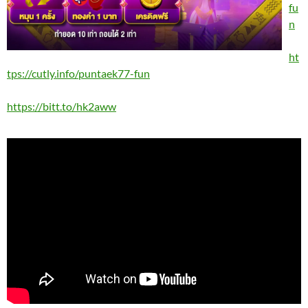
fu
n
ht
tps://cutly.info/puntaek77-fun
https://bitt.to/hk2aww