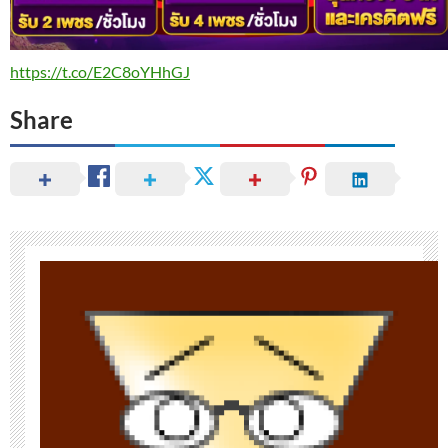
https://t.co/E2C8oYHhGJ
Share