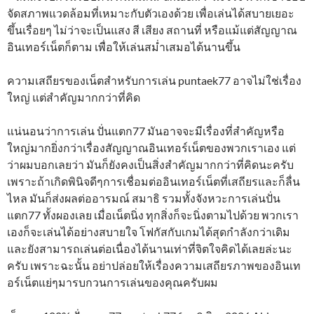
จัดสภาพแวดล้อมที่เหมาะกับตัวเองด้วย เพื่อเล่นได้สบายเยอะ
ขึ้นเรื่อยๆ ไม่ว่าจะเป็นแสง สี เสียง สถานที่ หรือแม้แต่สัญญาณ
อินเทอร์เน็ตก็ตาม เพื่อให้เล่นสม่ำเสมอได้นานขึ้น
ความเสถียรของเน็ตสำหรับการเล่น puntaek77 อาจไม่ใช่เรื่อง
ใหญ่ แต่สำคัญมากกว่าที่คิด
แน่นอนว่าการเล่น ปั่นแตก77 มันอาจจะมีเรื่องที่สำคัญหรือ
ใหญ่มากยิ่งกว่าเรื่องสัญญาณอินเทอร์เน็ตของพวกเราเอง แต่
ว่าผมบอกเลยว่า มันก็ยังคงเป็นสิ่งสำคัญมากกว่าที่คิดนะครับ
เพราะถ้าเกิดพินิจดีๆการเชื่อมต่ออินเทอร์เน็ตที่เสถียรและก็ลื่น
ไหล มันก็ส่งผลต่ออารมณ์ สมาธิ รวมทั้งจังหวะการเล่นปั่น
แตก77 ทั้งผองเลย เมื่อเน็ตนิ่ง ทุกสิ่งก็จะนิ่งตามไปด้วย พวกเรา
เองก็จะเล่นได้อย่างสบายใจ โฟกัสกับเกมได้สุดกำลังกว่าเดิม
และยังสามารถเล่นต่อเนื่องได้นานเท่าที่จิตใจคิดได้เลยล่ะนะ
ครับ เพราะฉะนั้น อย่าปล่อยให้เรื่องความเสถียรภาพของอินเท
อร์เน็ตแย่ๆมารบกวนการเล่นของคุณครับผม