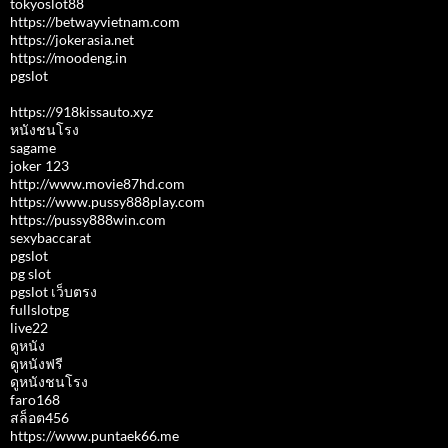
tokyoslot88
https://betwayvietnam.com
https://jokerasia.net
https://moodeng.in
pgslot
https://918kissauto.xyz
หนังชนโรง
sagame
joker 123
http://www.movie87hd.com
https://www.pussy888play.com
https://pussy888win.com
sexybaccarat
pgslot
pg slot
pgslot เว็บตรง
fullslotpg
live22
ดูหนัง
ดูหนังฟรี
ดูหนังชนโรง
faro168
สล็อต456
https://www.puntaek66.me