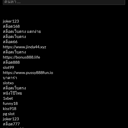
ค้นหา
สำหรับ:
joker123
สล็อต168
สล็อตเว็บตรง แตกง่าย
สล็อตเว็บตรง
สล็อต66
https://www.jinda44.xyz
สล็อตเว็บตรง
https://bonus888.life
สล็อต888
slot99
https://www.pussy888fun.io
บาคาร่า
slotxo
สล็อตเว็บตรง
หนังโป๊ไทย
1xbet
funny18
kiss918
pg slot
joker123
สล็อต777