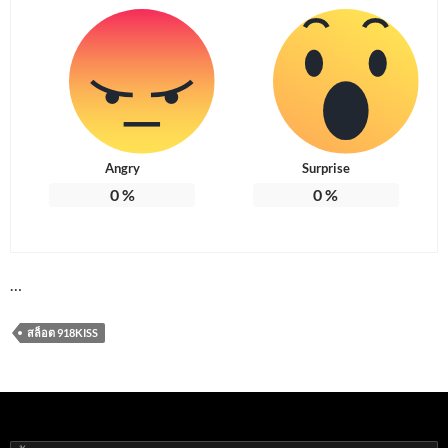
Angry
Surprise
0
%
0
%
…
สล็อต 918KISS