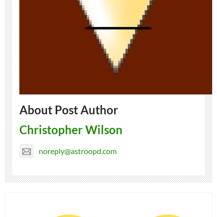
About Post Author
Christopher Wilson
noreply@astroopd.com