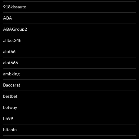
918kissauto
ABA
ABAGroup2
allbet24hr
alot66
alot666
ambking
Baccarat
bestbet
betway
bh99
bitcoin