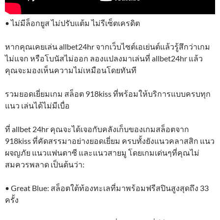
• ไม่มีล็อกยูส ไม่ปรับแต้ม ไม่รีเซ็ตเครดิต
หากคุณเคยเล่น allbet24hr จากเว็บไซต์เอเย่นต์แล้วรู้สึกว่าเกม
ไม่แจก หรือโบนัสไม่ออก ลองแปลงมาเล่นที่ allbet24hr แล้ว
คุณจะมองเห็นความไม่เหมือนโดยทันที
รวมยอดเยี่ยมเกม สล็อต 918kiss ที่พร้อมให้บริการแบบครบทุก
แนว เล่นได้ไม่มีเบื่อ
ที่ allbet 24hr คุณจะได้เจอกับคลังเก็บของเกมสล็อตจาก
918kiss ที่คัดสรรมาอย่างยอดเยี่ยม ครบทั้งยังแนวคลาสสิก แนว
ผจญภัย แนวแฟนตาซี และแนวสายมู โดยเกมเด่นๆที่คุณไม่
สมควรพลาด เป็นต้นว่า:
• Great Blue: สล็อตใต้ท้องทะเลที่มาพร้อมฟรีสปินสูงสุดถึง 33
ครั้ง