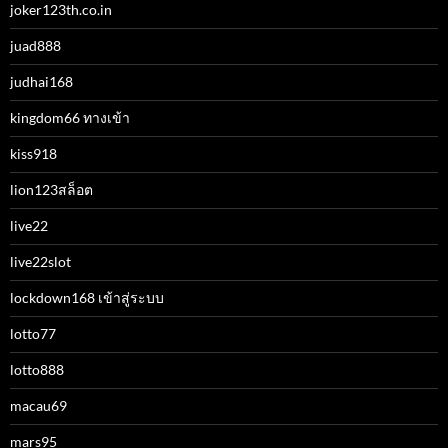
joker123th.co.in
juad888
judhai168
kingdom66 ทางเข้า
kiss918
lion123สล็อต
live22
live22slot
lockdown168 เข้าสู่ระบบ
lotto77
lotto888
macau69
mars95