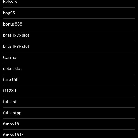
bkkwin
bng55
bonus888
brazil999 slot
brazil999 slot
Casino
debet slot
faro168
ff123th
fullslot
fullslotpg
funny18
funny18.in