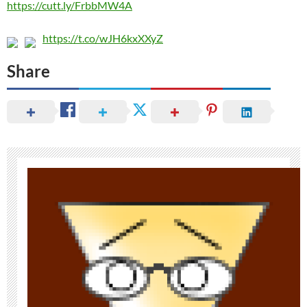
https://cutt.ly/FrbbMW4A
https://t.co/wJH6kxXXyZ
Share