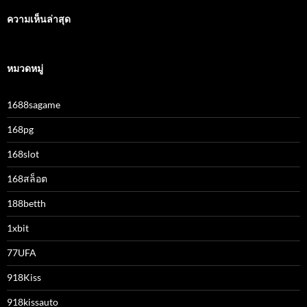
ความเห็นล่าสุด
หมวดหมู่
1688sagame
168pg
168slot
168สล็อต
188betth
1xbit
77UFA
918Kiss
918kissauto