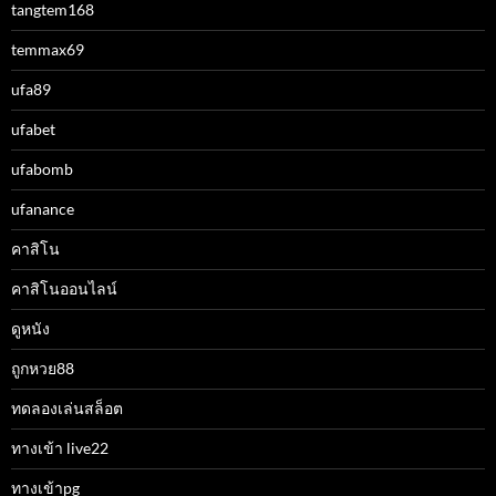
tangtem168
temmax69
ufa89
ufabet
ufabomb
ufanance
คาสิโน
คาสิโนออนไลน์
ดูหนัง
ถูกหวย88
ทดลองเล่นสล็อต
ทางเข้า live22
ทางเข้าpg