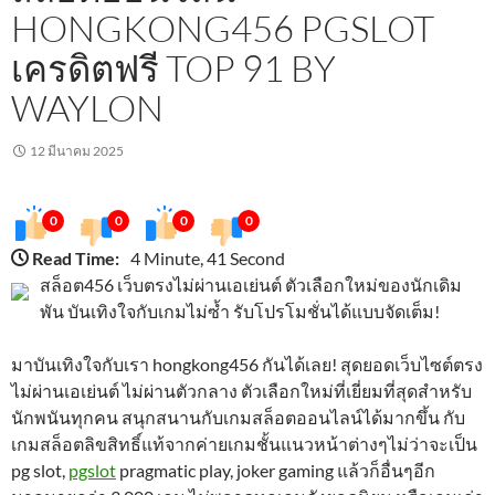
HONGKONG456 PGSLOT
เครดิตฟรี TOP 91 BY
WAYLON
12 มีนาคม 2025
0
0
0
0
Read Time:
4 Minute, 41 Second
สล็อต456 เว็บตรงไม่ผ่านเอเย่นต์ ตัวเลือกใหม่ของนักเดิม
พัน บันเทิงใจกับเกมไม่ซ้ำ รับโปรโมชั่นได้แบบจัดเต็ม!
มาบันเทิงใจกับเรา hongkong456 กันได้เลย! สุดยอดเว็บไซต์ตรง
ไม่ผ่านเอเย่นต์ ไม่ผ่านตัวกลาง ตัวเลือกใหม่ที่เยี่ยมที่สุดสำหรับ
นักพนันทุกคน สนุกสนานกับเกมสล็อตออนไลน์ได้มากขึ้น กับ
เกมสล็อตลิขสิทธิ์แท้จากค่ายเกมชั้นแนวหน้าต่างๆไม่ว่าจะเป็น
pg slot,
pgslot
pragmatic play, joker gaming แล้วก็อื่นๆอีก