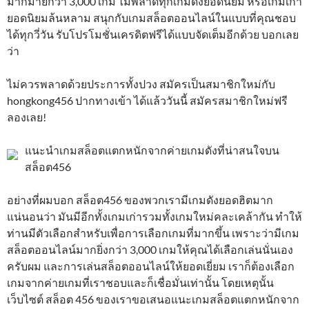
มากมายกว่า 3,000 เกม ไม่พลาดทุกเกมดังยอดนิยม หรือเกมเก่า
ยอดนิยมล้นหลาม สนุกกับเกมสล็อตออนไลน์ในแบบที่คุณชอบ
ได้ทุกวี่วัน รับโปรโมชั่นเครดิตฟรีได้แบบจัดเต็มอีกด้วย บอกเลย
ว่า
ไม่ควรพลาดด้วยประการทั้งปวง สมัครเป็นสมาชิกใหม่กับ
hongkong456 ปากทางเข้า ได้แล้ววันนี้ สมัครสมาชิกใหม่ฟรี
ลองเลย!
แนะนำเกมสล็อตแตกหนักจากค่ายเกมดังที่น่าสนใจบน
สล็อต456
อย่างที่ผมบอก สล็อต456 ของพวกเรามีเกมดังยอดฮิตมาก
แน่นอนว่า มันมีอีกทั้งเกมเก่ารวมทั้งเกมใหม่คละเคล้ากัน ทำให้
ท่านมีตัวเลือกสำหรับเพื่อการเลือกเกมที่มากขึ้น เพราะว่ามีเกม
สล็อตออนไลน์มากยิ่งกว่า 3,000 เกมให้คุณได้เลือกเล่นนั่นเอง
ครับผม และการเล่นสล็อตออนไลน์ให้ยอดเยี่ยม เราก็ต้องเลือก
เกมจากค่ายเกมที่เราชอบและก็เชื่อมั่นเท่านั้น โดยเหตุนั้น
เว็บไซต์ สล็อต 456 ของเราขอเสนอแนะเกมสล็อตแตกหนักจาก