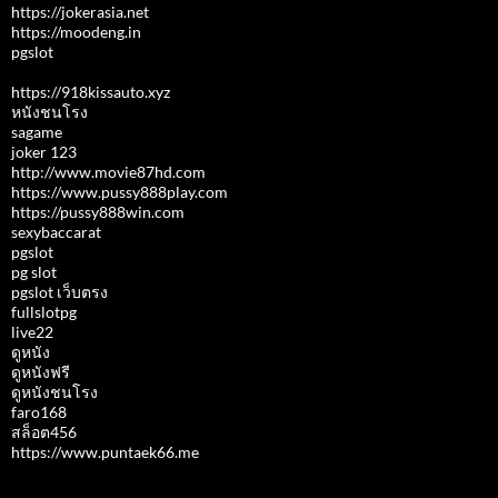
https://jokerasia.net
https://moodeng.in
pgslot
https://918kissauto.xyz
หนังชนโรง
sagame
joker 123
http://www.movie87hd.com
https://www.pussy888play.com
https://pussy888win.com
sexybaccarat
pgslot
pg slot
pgslot เว็บตรง
fullslotpg
live22
ดูหนัง
ดูหนังฟรี
ดูหนังชนโรง
faro168
สล็อต456
https://www.puntaek66.me