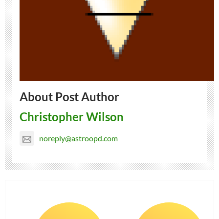
About Post Author
Christopher Wilson
noreply@astroopd.com