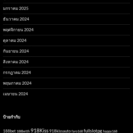
มกราคม 2025
ธันวาคม 2024
พฤศจิกายน 2024
ตุลาคม 2024
กันยายน 2024
สิงหาคม 2024
กรกฎาคม 2024
พฤษภาคม 2024
เมษายน 2024
ป้ายกำกับ
918Kiss
fullslotpg
188bet
918kissauto
188betth
faro168
happy168