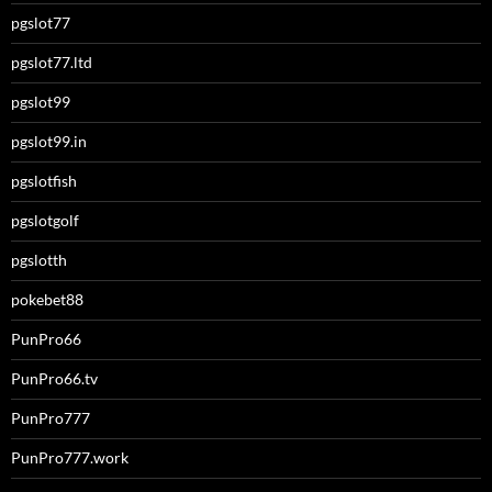
pgslot77
pgslot77.ltd
pgslot99
pgslot99.in
pgslotfish
pgslotgolf
pgslotth
pokebet88
PunPro66
PunPro66.tv
PunPro777
PunPro777.work