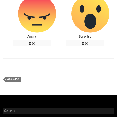
Angry
Surprise
0
%
0
%
…
สล็อต456
ค้นหา
สำหรับ: