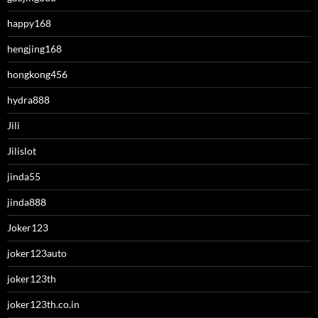
happy168
hengjing168
hongkong456
hydra888
Jili
Jilislot
jinda55
jinda888
Joker123
joker123auto
joker123th
joker123th.co.in