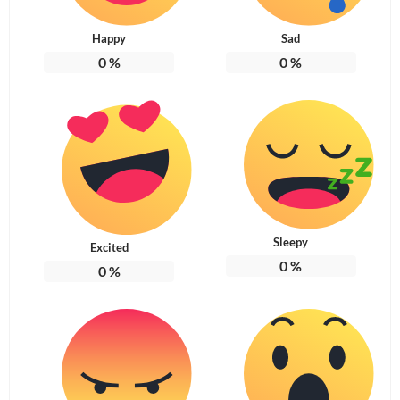
Happy
Sad
0
%
0
%
Sleepy
Excited
0
%
0
%