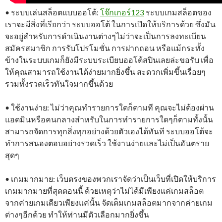
• ระบบเล่นสล็อตแบบออโต้:
โจ๊กเกอร์123
ระบบเกมสล็อตของ
เราจะมีสิ่งที่เรียกว่า ระบบออโต้ ในการเปิดให้บริการด้วย ซึ่งมัน
จะอยู่สำหรับการดำเนินงานต่างๆไม่ว่าจะเป็นการลงทะเบียน
สมัครสมาชิก การรับโปรโมชั่น การฝากถอน หรือแม้กระทั้ง
ข้างในระบบเกมก็ยังมีระบบระเบียบออโต้สปินเลยล่ะขอรับ เพื่อ
ให้คุณสามารถใช้งานได้ง่ายมากยิ่งขึ้น สะดวกเพิ่มขึ้นเรื่อยๆ
รวมทั้งรวดเร็วทันใจมากขึ้นด้วย
• ใช้งานง่าย: ไม่ว่าคุณทำรายการใดก็ตามที คุณจะไม่ต้องผ่าน
แอดมินหรือคนกลางสำหรับในการทำรายการใดๆก็ตามทั้งนั้น
สามารถจัดการทุกสิ่งทุกอย่างด้วยตัวเองได้ทันที ระบบออโต้จะ
ทำการสนองตอบอย่างรวดเร็ว ใช้งานง่ายและไม่เป็นอันตราย
สุดๆ
• เกมมากมาย: เว็บตรงของพวกเราจัดว่าเป็นเว็บที่เปิดให้บริการ
เกมมากมายที่สุดตอนนี้ ด้วยเหตุว่าไม่ได้มีเพียงแค่เกมสล็อต
จากค่ายเกมเดียวเพียงแค่นั้น จัดเต็มเกมสล็อตมากจากค่ายเกม
ต่างๆอีกด้วย ทำให้ท่านมีตัวเลือกมากยิ่งขึ้น