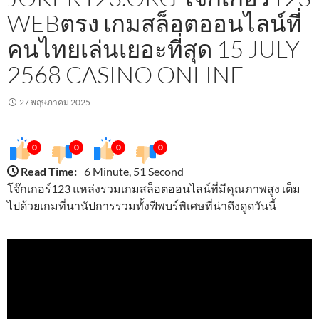
WEBตรง เกมสล็อตออนไลน์ที่
คนไทยเล่นเยอะที่สุด 15 JULY
2568 CASINO ONLINE
27 พฤษภาคม 2025
0
0
0
0
Read Time:
6 Minute, 51 Second
โจ๊กเกอร์123 แหล่งรวมเกมสล็อตออนไลน์ที่มีคุณภาพสูง เต็ม
ไปด้วยเกมที่นานัปการรวมทั้งฟีพบร์พิเศษที่น่าดึงดูดวันนี้