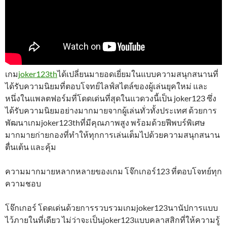
เกม
joker123th
ได้เปลี่ยนมายอดเยี่ยมในแบบความสนุกสนานที่
ได้รับความนิยมที่ตอบโจทย์ไลฟ์สไตล์ของผู้เล่นยุคใหม่ และ
หนึ่งในแพลตฟอร์มที่โดดเด่นที่สุดในแวดวงนี้เป็น joker123 ซึ่ง
ได้รับความนิยมอย่างมากมายจากผู้เล่นทั่วทั้งประเทศ ด้วยการ
พัฒนาเกมjoker123thที่มีคุณภาพสูง พร้อมด้วยฟีพบร์พิเศษ
มากมายก่ายกองที่ทำให้ทุกการเล่นเต็มไปด้วยความสนุกสนาน
ตื่นเต้น และคุ้ม
ความมากมายหลากหลายของเกม โจ๊กเกอร์123 ที่ตอบโจทย์ทุก
ความชอบ
โจ๊กเกอร์ โดดเด่นด้วยการรวบรวมเกมjoker123นานัปการแบบ
ไว้ภายในที่เดียว ไม่ว่าจะเป็นjoker123แบบคลาสสิกที่ให้ความรู้