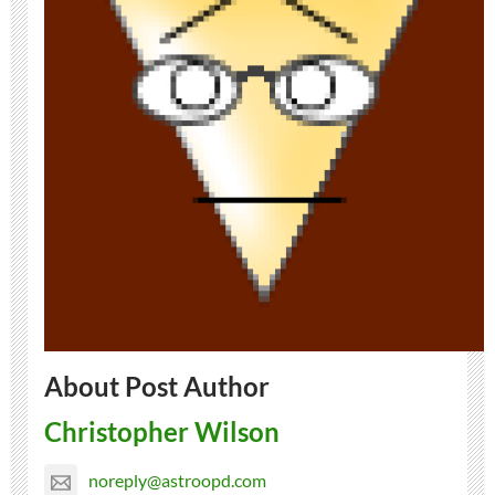
About Post Author
Christopher Wilson
noreply@astroopd.com