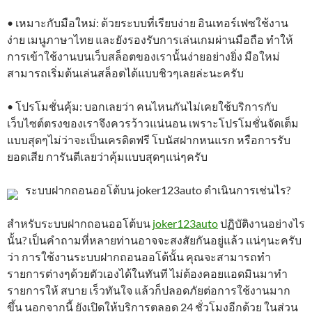
• เหมาะกับมือใหม่: ด้วยระบบที่เรียบง่าย อินเทอร์เฟซใช้งาน
ง่าย เมนูภาษาไทย และยังรองรับการเล่นเกมผ่านมือถือ ทำให้
การเข้าใช้งานบนเว็บสล็อตของเรานั้นง่ายอย่างยิ่ง มือใหม่
สามารถเริ่มต้นเล่นสล็อตได้แบบชิวๆเลยล่ะนะครับ
• โปรโมชั่นคุ้ม: บอกเลยว่า คนไหนกันไม่เคยใช้บริการกับ
เว็บไซต์ตรงของเราจึงควรว้าวแน่นอน เพราะโปรโมชั่นจัดเต็ม
แบบสุดๆไม่ว่าจะเป็นเครดิตฟรี โบนัสฝากหนแรก หรือการรับ
ยอดเสีย การันตีเลยว่าคุ้มแบบสุดๆแน่ๆครับ
ระบบฝากถอนออโต้บน joker123auto ดำเนินการเช่นไร?
สำหรับระบบฝากถอนออโต้บน
joker123auto
ปฏิบัติงานอย่างไร
นั้น? เป็นคำถามที่หลายท่านอาจจะสงสัยกันอยู่แล้ว แน่ๆนะครับ
ว่า การใช้งานระบบฝากถอนออโต้นั้น คุณจะสามารถทำ
รายการต่างๆด้วยตัวเองได้ในทันที ไม่ต้องคอยแอดมินมาทำ
รายการให้ สบาย เร็วทันใจ แล้วก็ปลอดภัยต่อการใช้งานมาก
ขึ้น นอกจากนี้ ยังเปิดให้บริการตลอด 24 ชั่วโมงอีกด้วย ในส่วน