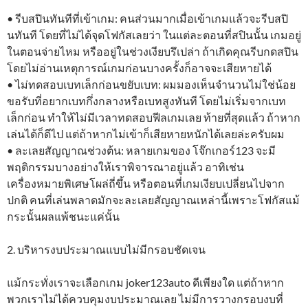
• รีบสปินทันทีที่เข้าเกม: คนส่วนมากเมื่อเข้าเกมแล้วจะรีบสปิ
นทันที โดยที่ไม่ได้จุดโฟกัสเลยว่า ในแต่ละตอนที่สปินนั้น เกมอยู่
ในตอนจ่ายไหม หรืออยู่ในช่วงเงียบรึเปล่า ถ้าเกิดคุณรีบกดสปิน
โดยไม่อ่านเหตุการณ์เกมก่อนบางครั้งก็อาจจะเสียหายได้
• ไม่ทดสอบเบทเล็กก่อนขยับเบท: ผมมองเห็นจำนวนไม่ใช่น้อย
ขอรับที่อยากเบทกึ่งกลางหรือเบทสูงทันที โดยไม่เริ่มจากเบท
เล็กก่อน ทำให้ไม่มีเวลาทดสอบฟีลเกมเลย ท้ายที่สุดแล้ว ถ้าหาก
เล่นได้ก็ดีไป แต่ถ้าหากไม่เข้าก็เสียหายหนักได้เลยล่ะครับผม
• ละเลยสัญญาณช่วงต้น: หลายเกมของ โจ๊กเกอร์123 จะมี
พฤติกรรมบางอย่างให้เราพิจารณาอยู่แล้ว อาทิเช่น
เครื่องหมายพิเศษโผล่ถี่ขึ้น หรือตอนที่เกมเงียบเปลี่ยนไปจาก
ปกติ คนที่เล่นพลาดมักจะละเลยสัญญาณเหล่านี้เพราะโฟกัสแม้
กระนั้นผลแพ้ชนะแค่นั้น
2. บริหารงบประมาณแบบไม่มีกรอบชัดเจน
แม้กระทั่งเราจะเลือกเกม joker123auto ดีเพียงใด แต่ถ้าหาก
พวกเราไม่ได้ควบคุมงบประมาณเลย ไม่มีการวางกรอบงบที่