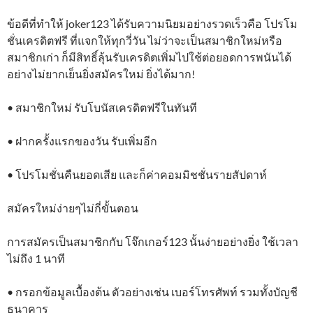
ข้อดีที่ทำให้ joker123 ได้รับความนิยมอย่างรวดเร็วคือ โปรโม
ชั่นเครดิตฟรี ที่แจกให้ทุกวี่วัน ไม่ว่าจะเป็นสมาชิกใหม่หรือ
สมาชิกเก่า ก็มีสิทธิ์ลุ้นรับเครดิตเพิ่มไปใช้ต่อยอดการพนันได้
อย่างไม่ยากเย็นยิ่งสมัครใหม่ ยิ่งได้มาก!
• สมาชิกใหม่ รับโบนัสเครดิตฟรีในทันที
• ฝากครั้งแรกของวัน รับเพิ่มอีก
• โปรโมชั่นคืนยอดเสีย และก็ค่าคอมมิชชั่นรายสัปดาห์
สมัครใหม่ง่ายๆไม่กี่ขั้นตอน
การสมัครเป็นสมาชิกกับ โจ๊กเกอร์123 นั้นง่ายอย่างยิ่ง ใช้เวลา
ไม่ถึง 1 นาที
• กรอกข้อมูลเบื้องต้น ตัวอย่างเช่น เบอร์โทรศัพท์ รวมทั้งบัญชี
ธนาคาร