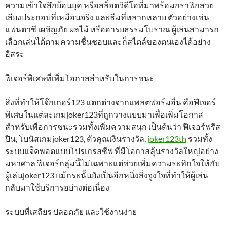
ความเข้าใจสึกย้อนยุค หรือสล็อตวิดีโอที่มาพร้อมกราฟิกสวย
เสียงประกอบที่เหมือนจริง และธีมที่หลากหลาย ตัวอย่างเช่น
แฟนตาซี เผชิญภัย ผลไม้ หรืออารยธรรมโบราณ ผู้เล่นสามารถ
เลือกเล่นได้ตามความชื่นชอบและก็สไตล์ของตนเองได้อย่าง
อิสระ
ฟีเจอร์พิเศษที่เพิ่มโอกาสสำหรับในการชนะ
สิ่งที่ทำให้โจ๊กเกอร์123 แตกต่างจากแพลตฟอร์มอื่น คือฟีเจอร์
พิเศษในแต่ละเกมjoker123ที่ถูกวางแบบมาเพื่อเพิ่มโอกาส
สำหรับเพื่อการชนะรวมทั้งเพิ่มความสนุก เป็นต้นว่า ฟีเจอร์ฟรีส
ปิน, โบนัสเกมjoker123, ตัวคูณเงินรางวัล,
joker123th
รวมทั้ง
ระบบแจ็คพอตแบบโปรเกรสซีฟ ที่มีโอกาสลุ้นรางวัลใหญ่อย่าง
มหาศาล ฟีเจอร์กลุ่มนี้ไม่เฉพาะแต่ช่วยเพิ่มความระทึกใจให้กับ
ผู้เล่นjoker123 แม้กระนั้นยังเป็นอีกหนึ่งสิ่งจูงใจที่ทำให้ผู้เล่น
กลับมาใช้บริการอย่างต่อเนื่อง
ระบบที่เสถียร ปลอดภัย และใช้งานง่าย