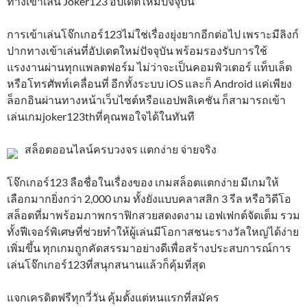
ทางเข้าเล่น Joker123 อัปเดตใหม่ปัจจุบัน
การเข้าเล่นโจ๊กเกอร์123ไม่ใช่เรื่องยุ่งยากอีกต่อไป เพราะมีลิงก์
ปากทางเข้าเล่นที่อัปเดตใหม่ปัจจุบัน พร้อมรองรับการใช้
แรงงานผ่านทุกแพลตฟอร์ม ไม่ว่าจะเป็นคอมพิวเตอร์ แท็บเล็ต
หรือโทรศัพท์เคลื่อนที่ อีกทั้งระบบ iOS และก็ Android แค่เพียง
ล็อกอินผ่านทางหน้าเว็บไซต์หรือแอปพลิเคชัน ก็สามารถเข้า
เล่นเกมjoker123thที่คุณพอใจได้ในทันที
สล็อตออนไลน์ครบวงจร แตกง่าย จ่ายจริง
โจ๊กเกอร์123 ลือชื่อในเรื่องของ เกมสล็อตแตกง่าย มีเกมให้
เลือกมากยิ่งกว่า 2,000 เกม ทั้งยังแบบคลาสสิก 3 รีล หรือวิดีโอ
สล็อตที่มาพร้อมภาพกราฟิกสวยสดงดงาม เอฟเฟกต์จัดเต็ม รวม
ทั้งฟีเจอร์พิเศษที่ช่วยทำให้ผู้เล่นมีโอกาสชนะรางวัลใหญ่ได้ง่าย
เพิ่มขึ้น ทุกเกมถูกคัดสรรมาอย่างดีเพื่อสร้างประสบการณ์การ
เล่นโจ๊กเกอร์123ที่สนุกสนานแล้วก็คุ้มที่สุด
แจกเครดิตฟรีทุกวี่วัน คุ้มตั้งแต่หนแรกที่สมัคร