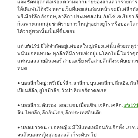
แจ่มชัดที่สุดก็คือเรื่อง ความมากมายของลีกแล้วก็รายการชิง
ให้เดิมพันได้จริง หลายเว็บที่เคยเล่นก่อนหน้า จะมีแค่ลีกดั
พรีเมียร์ลีก อังกฤษ, ลาลีกา ประเทศสเปน, กัลโช่ เซเรียอา อ
ก็เฉพาะเกมกลุ่มชาติรายการใหญ่ๆอย่างยูโร หรือบอลโลก ซ
ได้ว่าคู่พวกนั้นเป็นที่ชื่นชอบ
แต่ ufa191 มิได้จำกัดอยู่แค่บอลใหญ่เพียงแค่นั้น ด้วยเหตุว่า
พนันบอลแทบจะ ทุกลีกที่มีการแข่งอยู่บนโลกใบนี้ ไม่ว่าค
แฟนบอลสายอินเตอร์ สายเอเชีย หรือสายลึกถึงระดับเยาวชน 
หมด
• บอลลีกใหญ่: พรีเมียร์ลีก, ลาลีกา, บุนเดสลีกา, ลีกเอิง, กัล
เปียนส์ลีก, ยูโรป้าลีก, วัวปา ลิเบอร์ตาดอเรส
• บอลลีกระดับรอง: เดอะแชมเปี้ยนชิพ, เจลีก, เคลีก,
ufa191
จีน, ไทยลีก, ลีกอินโดฯ, ลีกประเทศอินเดีย
• บอลเยาวชน / บอลหญิง: มีให้แทงเหมือนกัน อีกทั้ง U19,
จนถึงบอลหญิงสุดยอดแล้วก็ระดับทวีป