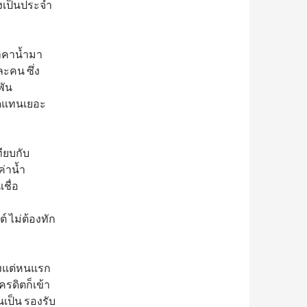
ทงเป็นประจำ
งราคาน้ำมา
ะคน ซึ่ง
พัน
ทดแทนเยอะ
ทียบกับ
ค่าน้ำ
ชื่อ
์ ไม่ต้องทัก
ตั้งแต่หนแรก
ครดิตก็เข้า
นเป็น รองรับ