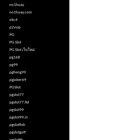
no1huay
no1huay.com
okc4
p2vvip
PG
PG Slot
PG Slot เว็บใหม่
pg168
pg99
pgheng99
pgjoker69
PGSlot
pgslot77
pgslot77.ltd
pgslot99
pgslot99.in
pgslotfish
pgslotgolf
pgslotth