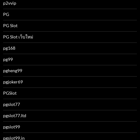
p2vvip
PG
PG Slot
PG Slot เว็บใหม่
pg168
pg99
pgheng99
pgjoker69
PGSlot
pgslot77
pgslot77.ltd
pgslot99
pgslot99.in