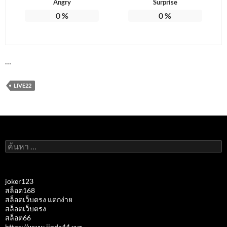
Angry
Surprise
0
%
0
%
…
LIVE22
ค้นหา
สำหรับ:
joker123
สล็อต168
สล็อตเว็บตรง แตกง่าย
สล็อตเว็บตรง
สล็อต66
https://www.jinda44.xyz