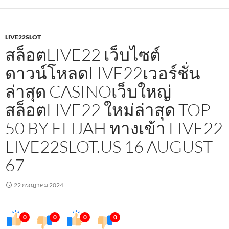
LIVE22SLOT
สล็อตLIVE22 เว็บไซต์
ดาวน์โหลดLIVE22เวอร์ชั่น
ล่าสุด CASINOเว็บใหญ่
สล็อตLIVE22 ใหม่ล่าสุด TOP
50 BY ELIJAH ทางเข้า LIVE22
LIVE22SLOT.US 16 AUGUST
67
22 กรกฎาคม 2024
0
0
0
0