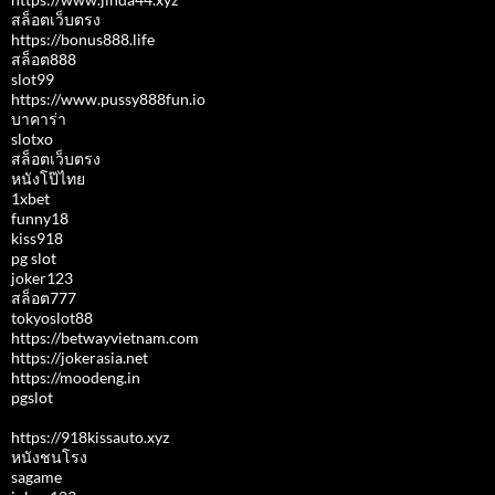
สล็อตเว็บตรง
https://bonus888.life
สล็อต888
slot99
https://www.pussy888fun.io
บาคาร่า
slotxo
สล็อตเว็บตรง
หนังโป๊ไทย
1xbet
funny18
kiss918
pg slot
joker123
สล็อต777
tokyoslot88
https://betwayvietnam.com
https://jokerasia.net
https://moodeng.in
pgslot
https://918kissauto.xyz
หนังชนโรง
sagame