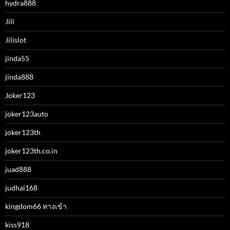
hydra888
Jili
Jilislot
jinda55
jinda888
Joker123
joker123auto
joker123th
joker123th.co.in
juad888
judhai168
kingdom66 ทางเข้า
kiss918