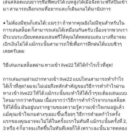
เล่นสล็อตแบบยาวๆซื้อฟีพบร์ได้ เบทสูงได้เมื่อจังหวะฟรีสปินเข้า
มา สามารถเลือกเกมที่อยากและก็เดินเกมได้นานัปการ
• ไม่ต้องมีทุนก็เล่นได้: แน่ๆว่า ถ้าหากคุณยังไม่มีทุนสำหรับใน
การเล่นสล็อต ก็สามารถเล่นได้เหมือนกันครับ เนื่องจากพวกเรา
มีระบบระเบียบทดลองเล่นฟรีให้คุณได้ทดสอบเล่น บางทีอาจจะ
เบิกเงินไม่ได้ แม้กระนั้นสามารถใช้เพื่อการฝึกฝนได้แบบชิวๆ
เลยครับผม
วิธีเล่นเกมสล็อตผ่าน ทางเข้า live22 ให้ได้กำไรเร็วที่สุด!
การเล่นเกมผ่านปากทางเข้า live22 แบบไหนสามารถทำกำไร
ได้เร็วที่สุด? ผมจะไม่เอ่ยถึงหลักสำคัญของวิธีการทำกำไรผ่าน
ทาง เข้า live22 ให้ได้ แม้กระนั้นจะทำให้ได้เร็วๆจะต้องเล่นแบบ
ไหนมากกว่าครับผม เนื่องจากว่าวิธีการทำกำไรจากเกมสล็อต
ให้ได้นั้น มันอยู่บนรากฐานของความรู้ความเข้าใจเกมอยู่แล้ว
แม้คุณเข้าใจเกมต่างๆเยอะขึ้นเรื่อยๆ วิธีการทำผลกำไรครั้ง
แรกของคุณอาจจะไม่ได้ในครั้งแรกในทันที แม้กระนั้นครั้งที่ 2,
3 หรือ 4 ก็อาจจะเกิดขึ้นในทันทีเลยก็ได้ เพราะฉะนั้น มาทดลอง