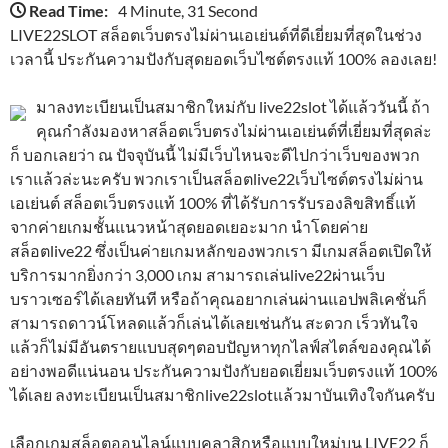
Read Time:
4 Minute, 31 Second
LIVE22SLOT สล็อตเว็บตรงไม่ผ่านเอเย่นต์ที่ดีเยี่ยมที่สุดในช่วง
เวลานี้ ประกันความปังกับสุดยอดเว็บไซต์ตรงแท้ 100% ลองเลย!
มาลงทะเบียนเป็นสมาชิกใหม่กับ live22slot ได้แล้ววันนี้ ถ้า
คุณกำลังมองหาสล็อตเว็บตรงไม่ผ่านเอเย่นต์ที่เยี่ยมที่สุดล่ะ
ก็ บอกเลยว่า ณ ปัจจุบันนี้ ไม่มีเว็บไหนจะดีไปกว่าเว็บของพวก
เราแล้วล่ะนะครับ พวกเราเป็นสล็อตlive22เว็บไซต์ตรงไม่ผ่าน
เอเย่นต์ สล็อตเว็บตรงแท้ 100% ที่ได้รับการรับรองลิขสิทธิ์แท้
จากค่ายเกมชั้นแนวหน้าสุดยอดเยอะมาก นำโดยค่าย
สล็อตlive22 ซึ่งเป็นค่ายเกมหลักของพวกเรา มีเกมสล็อตเปิดให้
บริการมากยิ่งกว่า 3,000 เกม สามารถเล่นlive22ผ่านเว็บ
บราวเซอร์ได้เลยทันที หรือถ้าคุณอยากเล่นผ่านแอปพลิเคชั่นก็
สามารถดาวน์โหลดแล้วก็เล่นได้เลยเช่นกัน สะดวก เร็วทันใจ
แล้วก็ไม่มีอันตรายแบบสุดๆตอบปัญหาทุกไลฟ์สไตล์ของคุณได้
อย่างพอดีแน่นอน ประกันความปังกับยอดเยี่ยมเว็บตรงแท้ 100%
ได้เลย ลงทะเบียนเป็นสมาชิกlive22slotแล้วมาบันเทิงใจกันครับ
เลือกเกมสล็อตออนไลน์แบบคลาสิกหรือแบบใหม่บน LIVE22 ก็