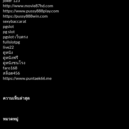
joker 123
http://www.movie87hd.com
https://www.pussy888play.com
https://pussy888win.com
sexybaccarat
pgslot
pg slot
pgslot เว็บตรง
fullslotpg
live22
ดูหนัง
ดูหนังฟรี
ดูหนังชนโรง
faro168
สล็อต456
https://www.puntaek66.me
ความเห็นล่าสุด
หมวดหมู่