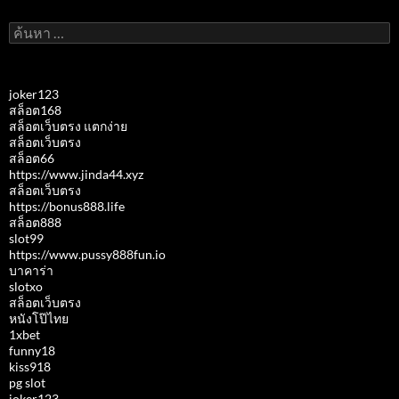
ค้นหา
สำหรับ:
joker123
สล็อต168
สล็อตเว็บตรง แตกง่าย
สล็อตเว็บตรง
สล็อต66
https://www.jinda44.xyz
สล็อตเว็บตรง
https://bonus888.life
สล็อต888
slot99
https://www.pussy888fun.io
บาคาร่า
slotxo
สล็อตเว็บตรง
หนังโป๊ไทย
1xbet
funny18
kiss918
pg slot
joker123