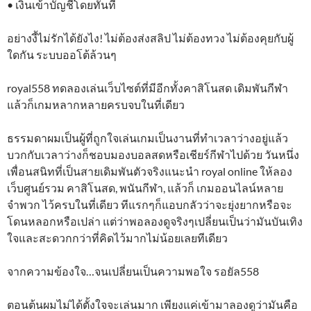
• เงินเข้าบัญชีโดยทันที
อย่างงี้ไม่รักได้ยังไง! ไม่ต้องส่งสลิป ไม่ต้องทวง ไม่ต้องคุยกับผู้
ใดกัน ระบบออโต้ล้วนๆ
royal558 ทดลองเล่นเว็บไซต์ที่มีอีกทั้งคาสิโนสด เดิมพันกีฬา
แล้วก็เกมหลากหลายครบจบในที่เดียว
ธรรมดาผมเป็นผู้ที่ถูกใจเล่นเกมเป็นงานที่ทำเวลาว่างอยู่แล้ว
บวกกับเวลาว่างก็ชอบมองบอลสดหรือเชียร์กีฬาไปด้วย วันหนึ่ง
เพื่อนสนิทที่เป็นสายเดิมพันตัวจริงแนะนำ royal online ให้ลอง
เว็บศูนย์รวม คาสิโนสด, พนันกีฬา, แล้วก็ เกมออนไลน์หลาย
จำพวก ไว้ครบในที่เดียว ทีแรกๆก็แอบกลัวว่าจะยุ่งยากหรือจะ
โดนหลอกหรือเปล่า แต่ว่าพอลองดูจริงๆเปลี่ยนเป็นว่ามันบันเทิง
ใจและสะดวกกว่าที่คิดไว้มากไม่น้อยเลยทีเดียว
จากความข้องใจ…จนเปลี่ยนเป็นความพอใจ รอยัล558
ตอนต้นผมไม่ได้ตั้งใจจะเล่นมาก เพียงแค่เข้ามาลองดูว่ามันคือ