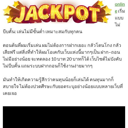
onlin
e
เริ่ม
แบบ
ไม่
บีบคั้น: เล่นไม่มีขั้นต่ำ เหมาะสมกับทุกคน
ตอนต้นที่ผมเริ่มเล่น ผมไม่ต้องการฝากเยอะ กลัวโดนโกง กลัว
เสียฟรี แต่สิ่งที่ทำให้ผมโอเคกับเว็บแห่งนี้มากๆเป็น ฝาก–ถอน
ไม่มีอย่างน้อย จะทดลอง 10 บาท 20 บาทก็ได้ เว็บไซต์ไม่บังคับ
ไม่บีบคั้น แถมระบบฝากถอนก็ใช้งานง่ายมากๆ
มันทำให้เกิดความรู้สึกว่าคนทุนน้อยก็เล่นได้ คนทุนมากก็
สบายใจ ไม่ต้องปวดศีรษะกับยอดระบุอย่างน้อยแบบหลายเว็บที่
เคยเจอ