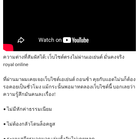
ความต่างที่สัมผัสได้: เว็บไซต์ตรงไม่ผ่านเอเย่นต์ มั่นคงจริง
royal online
ที่ผ่านมาผมเคยเจอเว็บไซต์เอเย่นต์ ถอนช้า คุยกับแอดไม่นก็ต้อง
รอคอยเป็นชั่วโมง แม้กระนั้นพอมาทดลองเว็บไซต์นี้ บอกเลยว่า
ความรู้สึกมันคนละเรื่อง!
• ไม่มีหักค่าธรรมเนียม
• ไม่ต้องกลัวโดนล็อคยูส
• ระบบเสถียรมากมาย เล่นทั้งวันไม่เคยหลุด