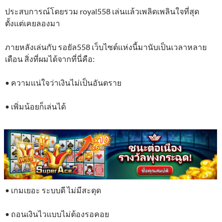
ประสบการณ์โดยรวม royal558 เล่นแล้วเพลิดเพลินใจที่สุด
ตั้งแต่เคยลองมา
ภายหลังเล่นกับ รอยัล558 เว็บไซต์แห่งนี้มานับเป็นเวลาหลาย
เดือน สิ่งที่ผมได้จากที่นี่คือ:
• ความแน่ใจว่าเงินไม่เป็นอันตราย
• เพิ่มน้อยก็เล่นได้
• เกมเยอะ ระบบดี ไม่มีสะดุด
• ถอนเงินไวแบบไม่ต้องรอคอย