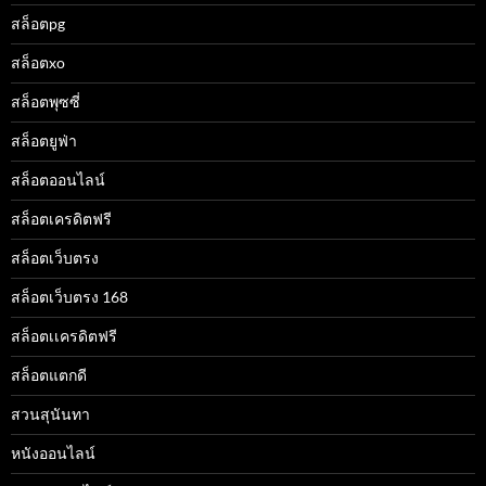
สล็อตpg
สล็อตxo
สล็อตพุซซี่
สล็อตยูฟ่า
สล็อตออนไลน์
สล็อตเครดิตฟรี
สล็อตเว็บตรง
สล็อตเว็บตรง 168
สล็อตเเครดิตฟรี
สล็อตแตกดี
สวนสุนันทา
หนังออนไลน์