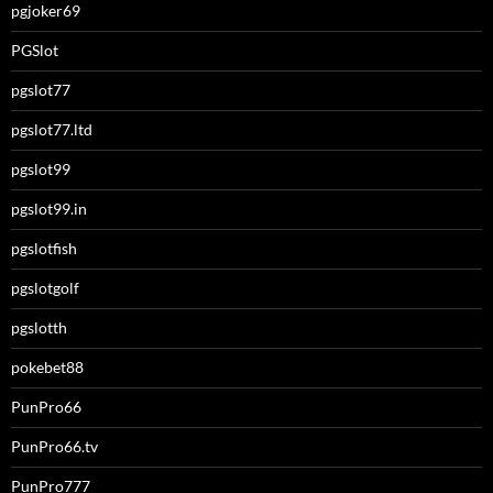
pgjoker69
PGSlot
pgslot77
pgslot77.ltd
pgslot99
pgslot99.in
pgslotfish
pgslotgolf
pgslotth
pokebet88
PunPro66
PunPro66.tv
PunPro777