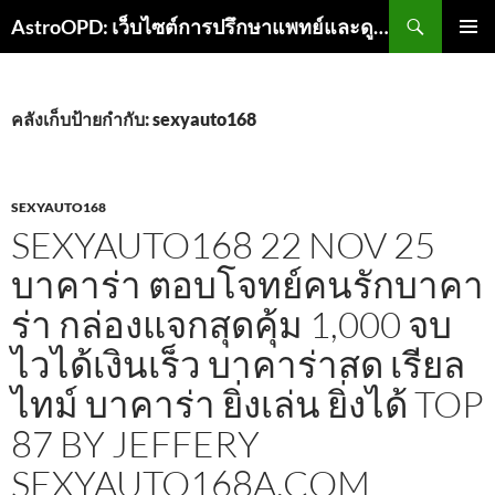
ค้นหา
AstroOPD: เว็บไซต์การปรึกษาแพทย์และดูแลสุขภาพ
ข้าม
เมนูหลัก
ไป
ยัง
เนื้อหา
คลังเก็บป้ายกำกับ: sexyauto168
SEXYAUTO168
SEXYAUTO168 22 NOV 25
บาคาร่า ตอบโจทย์คนรักบาคา
ร่า กล่องแจกสุดคุ้ม 1,000 จบ
ไวได้เงินเร็ว บาคาร่าสด เรียล
ไทม์ บาคาร่า ยิ่งเล่น ยิ่งได้ TOP
87 BY JEFFERY
SEXYAUTO168A.COM