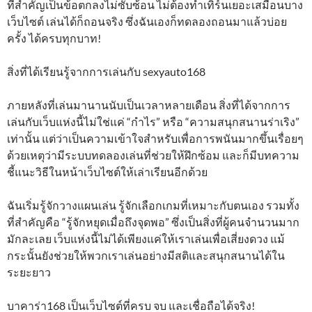
ที่สำคัญเป็นข้อตกลงไม่ซับซ้อน ไม่ต้องทำเทิร์นเยอะเสมือนบาง
เว็บไซต์ เล่นได้ก็ถอนจริง ซึ่งฉันเองก็ทดลองถอนมาแล้วบ่อย
ครั้ง ได้ครบทุกบาท!
สิ่งที่ได้เรียนรู้จากการเล่นกับ sexyauto168
ภายหลังที่เล่นมานานนับเป็นเวลาหลายเดือน สิ่งที่ได้จากการ
เล่นกับเว็บแห่งนี้ไม่ใช่แค่ “กำไร” หรือ “ความสนุกสนานร่าเริง”
เท่านั้น แต่ว่าเป็นความเข้าใจสำหรับเพื่อการพนันมากขึ้นเรื่อยๆ
ด้วยเหตุว่ามีระบบทดลองเล่นที่ช่วยให้ฝึกซ้อม และก็มีบทความ
ชี้แนะวิธีในหน้าเว็บไซต์ให้เล่าเรียนอีกด้วย
ฉันเริ่มรู้จักวางแผนเล่น รู้จักเลือกเกมที่เหมาะกับตนเอง รวมทั้ง
ที่สำคัญคือ “รู้จักหยุดเมื่อถึงจุดพอ” ซึ่งเป็นสิ่งที่ผู้คนจำนวนมาก
มักละเลย เว็บแห่งนี้ไม่ได้เพียงแค่ให้เราเล่นเพื่อเสี่ยงดวง แม้
กระนั้นยังช่วยให้พวกเราเล่นอย่างมีสติและสนุกสนานได้ใน
ระยะยาว
บาคาร่า168 เป็นเว็บไซต์ที่ครบ จบ และเชื่อถือได้จริง!