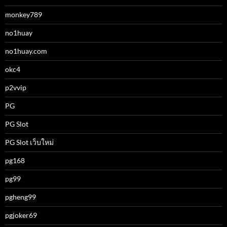
monkey789
no1huay
no1huay.com
okc4
p2vvip
PG
PG Slot
PG Slot เว็บใหม่
pg168
pg99
pgheng99
pgjoker69