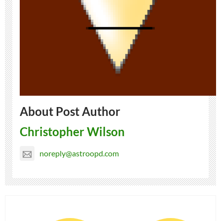
About Post Author
Christopher Wilson
noreply@astroopd.com