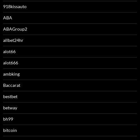
918kissauto
ABA
ABAGroup2
allbet24hr
alot66
alot666
ambking
Baccarat
bestbet
betway
bh99
bitcoin