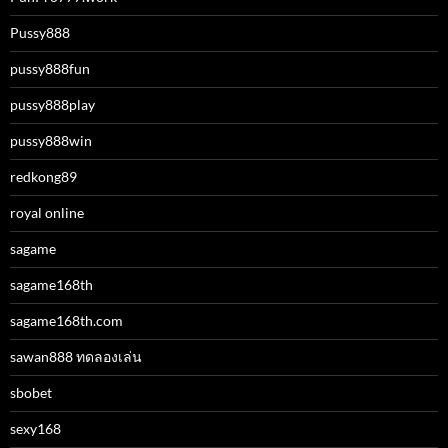
Pussy888
pussy888fun
pussy888play
pussy888win
redkong89
royal online
sagame
sagame168th
sagame168th.com
sawan888 ทดลองเล่น
sbobet
sexy168