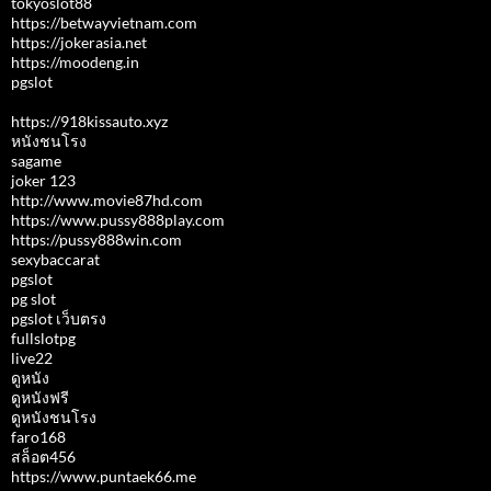
tokyoslot88
https://betwayvietnam.com
https://jokerasia.net
https://moodeng.in
pgslot
https://918kissauto.xyz
หนังชนโรง
sagame
joker 123
http://www.movie87hd.com
https://www.pussy888play.com
https://pussy888win.com
sexybaccarat
pgslot
pg slot
pgslot เว็บตรง
fullslotpg
live22
ดูหนัง
ดูหนังฟรี
ดูหนังชนโรง
faro168
สล็อต456
https://www.puntaek66.me