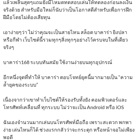
แล้วเพลินสุดๆแถมยังมีโหมดทดสอบเล่นให้ทดลองก่อนลงเงิน
จริงด้วย สำหรับมือใหม่ก็นับว่าเป็นโอกาสดีสำหรับเพื่อการฝึก
ฝีมือโดยไม่ต้องเสียทุน
เอาง่ายๆว่า ไม่ว่าคุณจะเป็นสายไหน สล็อต บาคาร่า ยิงปลา
หรือกีฬา เว็บไซต์นี้รวมทุกๆสิ่งทุกๆอย่างไว้ครบจบในที่เดียว
จริงๆ
บาคาร่า168 ระบบทันสมัย ใช้งานง่ายบนทุกอุปกรณ์
อีกหนึ่งจุดที่ทำให้ บาคาร่า ตอบโจทย์ยุคนี้มากมายเป็น “ความ
ล้ำยุคของระบบ”
เนื่องจากว่าเขาทำเว็บไซต์ให้รองรับทั้งยัง คอมพิวเตอร์และ
โทรศัพท์เคลื่อนที่ ทุกระบบ ไม่ว่าจะเป็น Android หรือ iOS
ฉันเองจำนวนมากเล่นบนโทรศัพท์มือถือ เพราะสะดวก พกพา
ง่าย เล่นไหนก็ได้ ช่วงแรกกลัวว่าจะกระตุก หรือหน้าจอไม่เพียง
พอดี