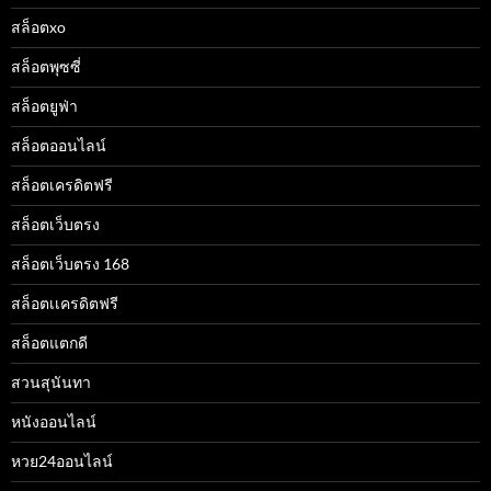
สล็อตxo
สล็อตพุซซี่
สล็อตยูฟ่า
สล็อตออนไลน์
สล็อตเครดิตฟรี
สล็อตเว็บตรง
สล็อตเว็บตรง 168
สล็อตเเครดิตฟรี
สล็อตแตกดี
สวนสุนันทา
หนังออนไลน์
หวย24ออนไลน์