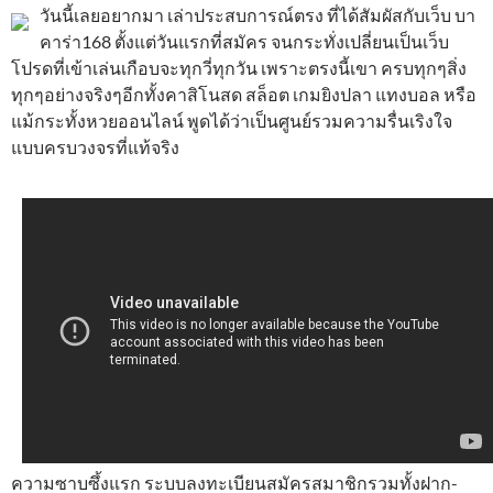
วันนี้เลยอยากมา เล่าประสบการณ์ตรง ที่ได้สัมผัสกับเว็บ บา
คาร่า168 ตั้งแต่วันแรกที่สมัคร จนกระทั่งเปลี่ยนเป็นเว็บ
โปรดที่เข้าเล่นเกือบจะทุกวี่ทุกวัน เพราะตรงนี้เขา ครบทุกๆสิ่ง
ทุกๆอย่างจริงๆอีกทั้งคาสิโนสด สล็อต เกมยิงปลา แทงบอล หรือ
แม้กระทั้งหวยออนไลน์ พูดได้ว่าเป็นศูนย์รวมความรื่นเริงใจ
แบบครบวงจรที่แท้จริง
ความซาบซึ้งแรก ระบบลงทะเบียนสมัครสมาชิกรวมทั้งฝาก-