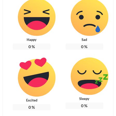
Happy
Sad
0
%
0
%
Sleepy
Excited
0
%
0
%