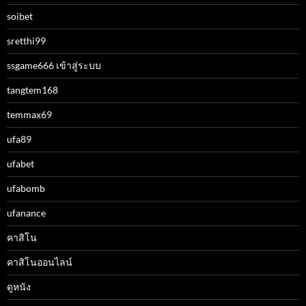
soibet
sretthi99
ssgame666 เข้าสู่ระบบ
tangtem168
temmax69
ufa89
ufabet
ufabomb
ufanance
คาสิโน
คาสิโนออนไลน์
ดูหนัง