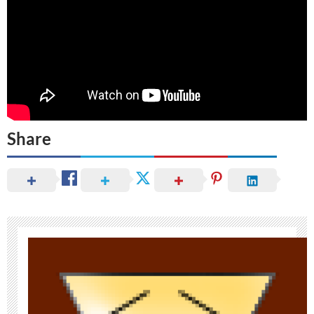
Share