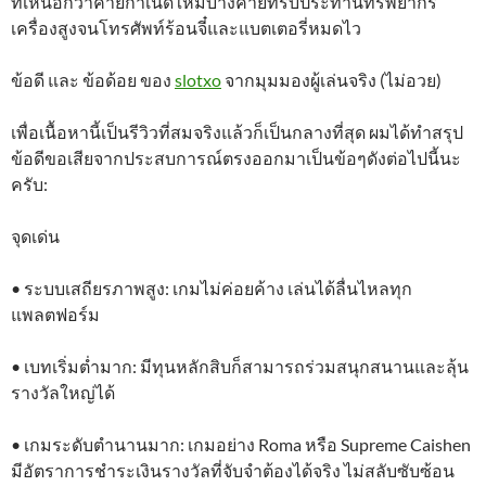
ที่เหนือกว่าค่ายกำเนิดใหม่บางค่ายที่รับประทานทรัพยากร
เครื่องสูงจนโทรศัพท์ร้อนจี๋และแบตเตอรี่หมดไว
ข้อดี และ ข้อด้อย ของ
slotxo
จากมุมมองผู้เล่นจริง (ไม่อวย)
เพื่อเนื้อหานี้เป็นรีวิวที่สมจริงแล้วก็เป็นกลางที่สุด ผมได้ทำสรุป
ข้อดีขอเสียจากประสบการณ์ตรงออกมาเป็นข้อๆดังต่อไปนี้นะ
ครับ:
จุดเด่น
• ระบบเสถียรภาพสูง: เกมไม่ค่อยค้าง เล่นได้ลื่นไหลทุก
แพลตฟอร์ม
• เบทเริ่มต่ำมาก: มีทุนหลักสิบก็สามารถร่วมสนุกสนานและลุ้น
รางวัลใหญ่ได้
• เกมระดับตำนานมาก: เกมอย่าง Roma หรือ Supreme Caishen
มีอัตราการชำระเงินรางวัลที่จับจำต้องได้จริง ไม่สลับซับซ้อน