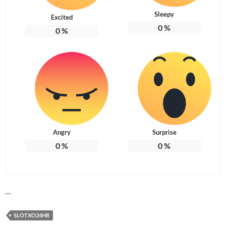
Sleepy
Excited
0
%
0
%
Angry
Surprise
0
%
0
%
…
SLOTXO24HR