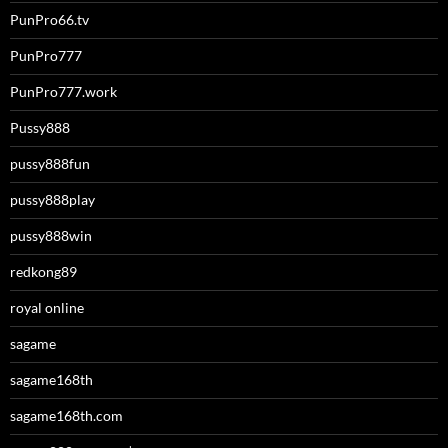
PunPro66.tv
PunPro777
PunPro777.work
Pussy888
pussy888fun
pussy888play
pussy888win
redkong89
royal online
sagame
sagame168th
sagame168th.com