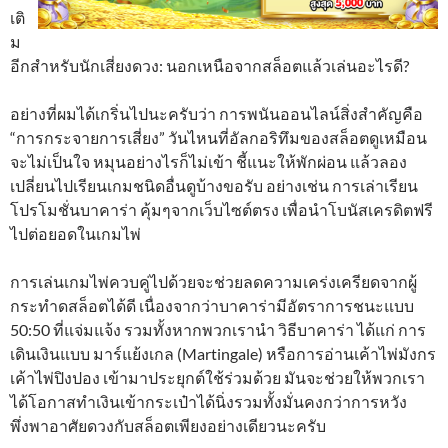
เติ
ม
อีกสำหรับนักเสี่ยงดวง: นอกเหนือจากสล็อตแล้วเล่นอะไรดี?
อย่างที่ผมได้เกริ่นไปนะครับว่า การพนันออนไลน์สิ่งสำคัญคือ
“การกระจายการเสี่ยง” วันไหนที่อัลกอริทึมของสล็อตดูเหมือน
จะไม่เป็นใจ หมุนอย่างไรก็ไม่เข้า ชี้แนะให้พักผ่อน แล้วลอง
เปลี่ยนไปเรียนเกมชนิดอื่นดูบ้างขอรับ อย่างเช่น การเล่าเรียน
โปรโมชั่นบาคาร่า คุ้มๆจากเว็บไซต์ตรง เพื่อนำโบนัสเครดิตฟรี
ไปต่อยอดในเกมไพ่
การเล่นเกมไพ่ควบคู่ไปด้วยจะช่วยลดความเคร่งเครียดจากผู้
กระทำดสล็อตได้ดี เนื่องจากว่าบาคาร่ามีอัตราการชนะแบบ
50:50 ที่แจ่มแจ้ง รวมทั้งหากพวกเรานำ วิธีบาคาร่า ได้แก่ การ
เดินเงินแบบ มาร์แย้งเกล (Martingale) หรือการอ่านเค้าไพ่มังกร
เค้าไพ่ปิงปอง เข้ามาประยุกต์ใช้ร่วมด้วย มันจะช่วยให้พวกเรา
ได้โอกาสทำเงินเข้ากระเป๋าได้นิ่งรวมทั้งมั่นคงกว่าการหวัง
พึ่งพาอาศัยดวงกับสล็อตเพียงอย่างเดียวนะครับ