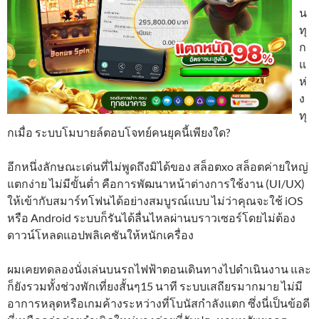
น
ทุ
ก
แ
ห่
ง
ทุ
กเมื่อ ระบบโมบายล์ตอบโจทย์คนยุคนี้เพียงใด?
อีกหนึ่งลักษณะเด่นที่ไม่พูดถึงมิได้ของ สล็อตxo สล็อตค่ายใหญ่
แตกง่าย ไม่มีขั้นต่ำ คือการพัฒนาหน้าต่างการใช้งาน (UI/UX)
ให้เข้ากับสมาร์ทโฟนได้อย่างสมบูรณ์แบบ ไม่ว่าคุณจะใช้ iOS
หรือ Android ระบบก็รันได้ลื่นไหลผ่านบราวเซอร์โดยไม่ต้อง
ดาวน์โหลดแอปพลิเคชันให้หนักเครื่อง
ผมเคยทดลองนั่งเล่นบนรถไฟฟ้าตอนเดินทางไปดำเนินงาน และ
ก็ยังรวมทั้งช่วงพักเที่ยงสั้นๆ15 นาที ระบบเสถียรมากมาย ไม่มี
อาการหลุดหรือเกมค้างระหว่างที่โบนัสกำลังแตก ซึ่งนี่เป็นข้อดี