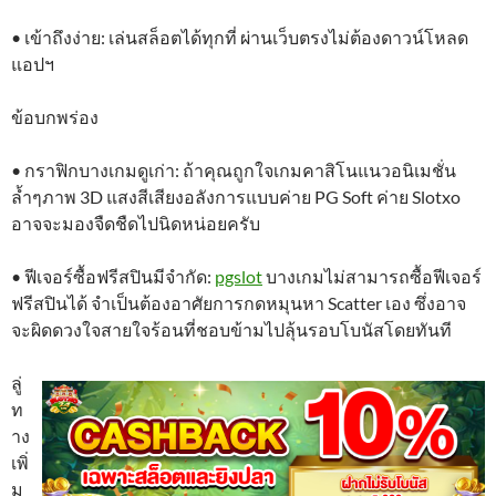
• เข้าถึงง่าย: เล่นสล็อตได้ทุกที่ ผ่านเว็บตรงไม่ต้องดาวน์โหลด
แอปฯ
ข้อบกพร่อง
• กราฟิกบางเกมดูเก่า: ถ้าคุณถูกใจเกมคาสิโนแนวอนิเมชั่น
ล้ำๆภาพ 3D แสงสีเสียงอลังการแบบค่าย PG Soft ค่าย Slotxo
อาจจะมองจืดชืดไปนิดหน่อยครับ
• ฟีเจอร์ซื้อฟรีสปินมีจำกัด:
pgslot
บางเกมไม่สามารถซื้อฟีเจอร์
ฟรีสปินได้ จำเป็นต้องอาศัยการกดหมุนหา Scatter เอง ซึ่งอาจ
จะผิดดวงใจสายใจร้อนที่ชอบข้ามไปลุ้นรอบโบนัสโดยทันที
ลู่
ท
าง
เพิ่
ม