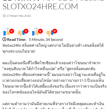
SLOTXO24HRE.COM
27 พฤษภาคม 2026
0
0
0
0
Read Time:
5 Minute, 34 Second
Slotxo24hr สล็อตค่ายใหญ่ แตกง่าย ไม่มีอย่างต่ำ เล่นสล็อตได้
ทุกแห่ง แบบไม่อวย!
ผมเเป็นคนหนึ่งที่ไถฟีดโซเชียลแล้วเจอแต่ว่าโฆษณาจำพวก
“ลงทุนสิบบาท ได้กำไรหมื่นแปด” หรือ “สูตรสล็อตแตกยับ
slotxo24hr เพียงแค่กดตามนี้” ผมบอกเลยว่าในฐานะคนที่อยู่ใน
แวดวงเกมเสี่ยงดวงออนไลน์มาอย่างยาวนานกว่า 5 ปี มองเห็น
โฆษณาพวกนี้แล้วได้แต่ยิ้มแห้งขอรับ เนื่องจากว่าความเป็นจริง
ของโลกพนันออนไลน์มันมิได้สวยงามขนาดนั้น
แต่ถามคำถามว่ามันมีค่ายเกมที่จ่ายรางวัลมีเหตุผลและทำเงิน