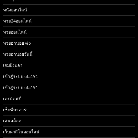
หนังออนไลน์
หวย24ออนไลน์
หวยออนไลน์
หวยฮานอย vip
หวยฮานอยวันนี้
เกมยิงปลา
เข้าสู่ระบบ ufa191
เข้าสู่ระบบ ufa191
เครดิตฟรี
เซ็กซี่บาคาร่า
เล่นสล็อต
เว็บคาสิโนออนไลน์