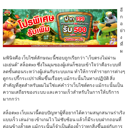
อี
ก
อ
ย่า
ง
ที่
ผ
มพินิจคือ เว็บไซต์ลักษณะนี้ชอบถูกเรียกว่า “เว็บตรงไม่ผ่าน
เอเย่นต์” สล็อตxo ซึ่งในมุมของผู้เล่นก็ชอบเข้าใจว่าคือระบบที่
ลดขั้นตอนระหว่างผู้เล่นกับระบบเกม ทำให้การทำรายการต่างๆ
ดูกระปรี้กระเปร่าเพิ่มขึ้นเรื่อยๆ แม้กระนั้นในทางปฏิบัติ สิ่ง
สำคัญที่สุดสำหรับผมไม่ใช่แค่คำว่าเว็บไซต์ตรง แม้กระนั้นเป็น
ความเสถียรของระบบ และความเร็วสำหรับในการให้บริการ
มากกว่า
สล็อตxo เว็บแนวนี้ตอบปัญหาผู้ที่อยากได้ความสนุกสนานร่าเริง
แบบเร็ว เล่นง่าย เข้าเกมไว ไม่ซับซ้อน แล้วก็มีระบบฝากถอนที่
ค่อนข้างล้ำยุค แม้กระนั้นก็จำเป็นต้องย้ำว่าทุกสิ่งขึ้นอยู่กับการ