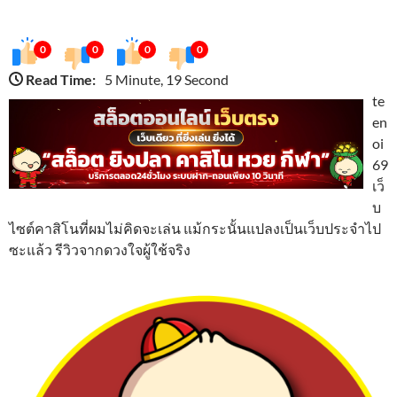
0
0
0
0
Read Time:
5 Minute, 19 Second
te
en
oi
69
เว็
บ
ไซต์คาสิโนที่ผมไม่คิดจะเล่น แม้กระนั้นแปลงเป็นเว็บประจำไป
ซะแล้ว รีวิวจากดวงใจผู้ใช้จริง