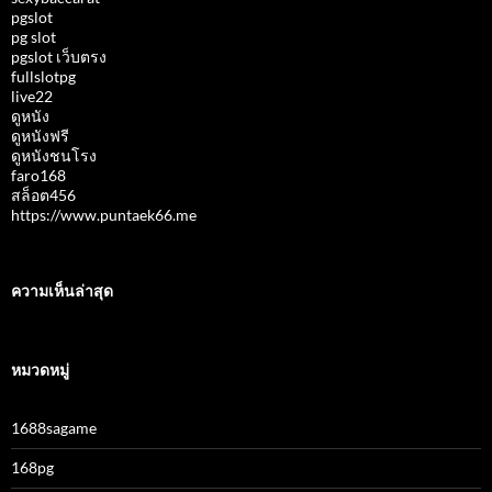
pgslot
pg slot
pgslot เว็บตรง
fullslotpg
live22
ดูหนัง
ดูหนังฟรี
ดูหนังชนโรง
faro168
สล็อต456
https://www.puntaek66.me
ความเห็นล่าสุด
หมวดหมู่
1688sagame
168pg