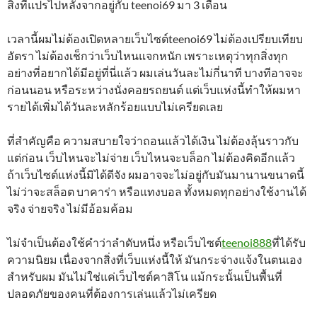
สิ่งที่แปรไปหลังจากอยู่กับ teenoi69 มา 3 เดือน
เวลานี้ผมไม่ต้องเปิดหลายเว็บไซต์teenoi69 ไม่ต้องเปรียบเทียบ
อัตรา ไม่ต้องเช็กว่าเว็บไหนแจกหนัก เพราะเหตุว่าทุกสิ่งทุก
อย่างที่อยากได้มีอยู่ที่นี่แล้ว ผมเล่นวันละไม่กี่นาที บางทีอาจจะ
ก่อนนอน หรือระหว่างนั่งคอยรถยนต์ แต่เว็บแห่งนี้ทำให้ผมหา
รายได้เพิ่มได้วันละหลักร้อยแบบไม่เครียดเลย
ที่สำคัญคือ ความสบายใจว่าถอนแล้วได้เงิน ไม่ต้องลุ้นราวกับ
แต่ก่อน เว็บไหนจะไม่จ่าย เว็บไหนจะบล็อก ไม่ต้องคิดอีกแล้ว
ถ้าเว็บไซต์แห่งนี้มิได้ดีจัง ผมอาจจะไม่อยู่กับมันมานานขนาดนี้
ไม่ว่าจะสล็อต บาคาร่า หรือแทงบอล ทั้งหมดทุกอย่างใช้งานได้
จริง จ่ายจริง ไม่มีอ้อมค้อม
ไม่จำเป็นต้องใช้คำว่าลำดับหนึ่ง หรือเว็บไซต์
teenoi888
ที่ได้รับ
ความนิยม เนื่องจากสิ่งที่เว็บแห่งนี้ให้ มันกระจ่างแจ้งในตนเอง
สำหรับผม มันไม่ใช่แค่เว็บไซต์คาสิโน แม้กระนั้นเป็นพื้นที่
ปลอดภัยของคนที่ต้องการเล่นแล้วไม่เครียด