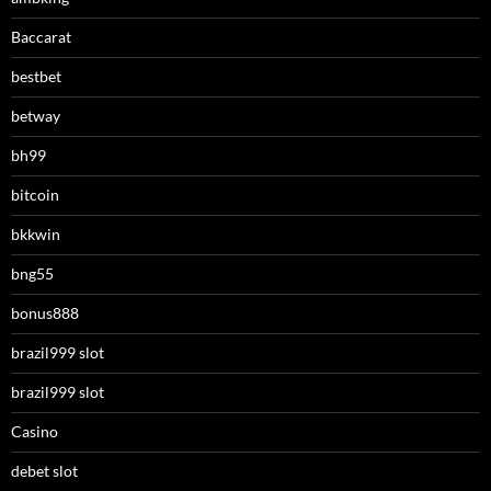
Baccarat
bestbet
betway
bh99
bitcoin
bkkwin
bng55
bonus888
brazil999 slot
brazil999 slot
Casino
debet slot